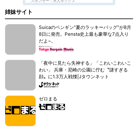
スポンサー：求人ボックス
姉妹サイト
Suicaのペンギン"夏のラッキーバッグ"が8月
8日に発売。Pensta史上最も豪華な7点入り
だよ~。
「夜中に見たら失神する」「こわいこわいこ
わい」 兵庫・尼崎の公園に佇む〝謎すぎる
顔〟に1.3万人戦慄|Jタウンネット
ゼロまる