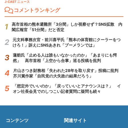
J-CAST ニュース
コメントランキング
高市首相の熊本避難所「3分間」しか視察せず？SNS拡散 内
閣広報官「51分間」だと否定
元文科事務次官・前川喜平氏「熊本の体育館にクーラーをつ
けろ！」訴えにSNSあきれ「ブーメランでは」
蓮舫氏「止める人は誰もいなかったのか」「あまりにも愕
然」 高市首相「上空から合掌」巡る投稿を批判
片山さつき財務相「失われた28年を取り戻す」投稿に批判
芥川賞作家「自民党の大失政の結果だろう」
「想定外でいいのか」「戻っていいとアナウンスは？」 イ
オン社長会見でのしつこい記者質問に疑問も続々
コンテンツ
関連サイト