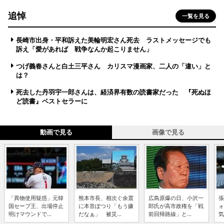
追悼
一覧を見る
長崎市出身・平和訴えた美輪明宏さん死去 ラストメッセージでも
訴え「愛があれば 戦争なんか起こりません」
つげ義春さんと白土三平さん カリスマ漫画家、二人の「違い」と
は？
死去した丹羽宇一郎さんは、経済界有数の読書家だった 『死ぬほ
ど読書』ベストセラーに
動画で見る
画像で見る
「異物使用疑惑」元韓
熊本市長、相次ぐ余震
広島原爆の日、小沢一
張
国セーブ王、出場停止
に本音ぽつり「もう嫌
郎氏が高市政権を「戦
ォ
明けマウンドで...
だなぁ」 被災...
前回帰路線」と...
気