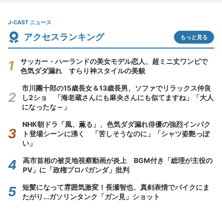
J-CAST ニュース
アクセスランキング
もっと見る
サッカー・ハーランドの美女モデル恋人、超ミニ丈ワンピで
色気ダダ漏れ すらり神スタイルの美貌
市川團十郎の15歳長女＆13歳長男、ソファでリラックス仲良
し2ショ 「海老蔵さんにも麻央さんにも似てますね」「大人
になったな～」
NHK朝ドラ「風、薫る」、色気ダダ漏れ俳優の強烈インパク
ト登場シーンに沸く 「苦しそうなのに」「シャツ姿艶っぽ
い」
高市首相の被災地視察動画が炎上 BGM付き「総理が主役の
PV」に「政権プロパガンダ」批判
短髪になって雰囲気激変！長瀬智也、真剣表情でバイクにま
たがり...ガソリンタンク「ガン見」ショット