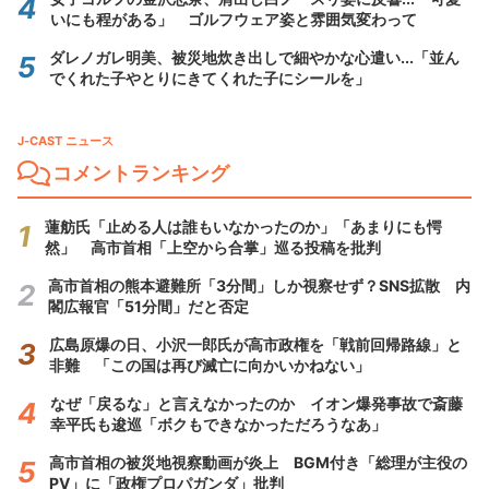
いにも程がある」 ゴルフウェア姿と雰囲気変わって
ダレノガレ明美、被災地炊き出しで細やかな心遣い...「並ん
でくれた子やとりにきてくれた子にシールを」
J-CAST ニュース
コメントランキング
蓮舫氏「止める人は誰もいなかったのか」「あまりにも愕
然」 高市首相「上空から合掌」巡る投稿を批判
高市首相の熊本避難所「3分間」しか視察せず？SNS拡散 内
閣広報官「51分間」だと否定
広島原爆の日、小沢一郎氏が高市政権を「戦前回帰路線」と
非難 「この国は再び滅亡に向かいかねない」
なぜ「戻るな」と言えなかったのか イオン爆発事故で斎藤
幸平氏も逡巡「ボクもできなかっただろうなあ」
高市首相の被災地視察動画が炎上 BGM付き「総理が主役の
PV」に「政権プロパガンダ」批判