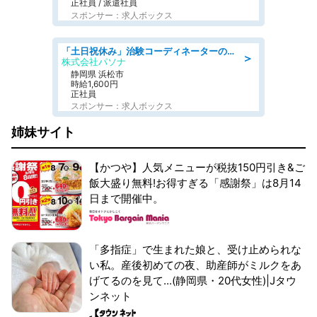
正社員 / 派遣社員
スポンサー：求人ボックス
「土日祝休み」治験コーディネーターのお仕事/未経験OK
＞
株式会社パソナ
静岡県 浜松市
時給1,600円
正社員
スポンサー：求人ボックス
姉妹サイト
【かつや】人気メニューが税抜150円引き&ご
飯大盛り無料!お得すぎる「感謝祭」は8月14
日まで開催中。
「多指症」で生まれた娘と、受け止められな
い私。産後初めての夜、助産師がミルクをあ
げてるのを見て...(静岡県・20代女性)|Jタウ
ンネット