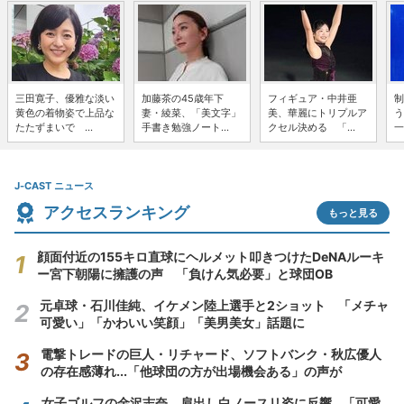
三田寛子、優雅な淡い
加藤茶の45歳年下
フィギュア・中井亜
制
黄色の着物姿で上品な
妻・綾菜、「美文字」
美、華麗にトリプルア
う
たたずまいで ...
手書き勉強ノート...
クセル決める 「...
一
J-CAST ニュース
アクセスランキング
もっと見る
顔面付近の155キロ直球にヘルメット叩きつけたDeNAルーキ
ー宮下朝陽に擁護の声 「負けん気必要」と球団OB
元卓球・石川佳純、イケメン陸上選手と2ショット 「メチャ
可愛い」「かわいい笑顔」「美男美女」話題に
電撃トレードの巨人・リチャード、ソフトバンク・秋広優人
の存在感薄れ...「他球団の方が出場機会ある」の声が
女子ゴルフの金沢志奈、肩出し白ノースリ姿に反響...「可愛