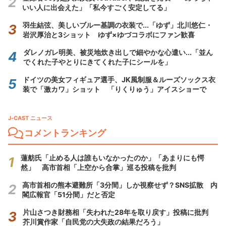
いい人に出会えた」「私今すごく安定してる」
羽生結弦、美しいブルー基調の衣装で...「ゆず」北川悠仁・
岩沢厚治と3ショット ゆず×ゆづコラボにファン歓喜
ダレノガレ明美、被災地炊き出しで細やかな心遣い...「並ん
でくれた子やとりにきてくれた子にシールを」
ドイツの美女フィギュア選手、JK風制服＆ルーズソックス衣
装で「激カワ」ショット 「りくりゅう」アイスショーで
J-CAST ニュース
コメントランキング
蓮舫氏「止める人は誰もいなかったのか」「あまりにも愕
然」 高市首相「上空から合掌」巡る投稿を批判
高市首相の熊本避難所「3分間」しか視察せず？SNS拡散 内
閣広報官「51分間」だと否定
片山さつき財務相「失われた28年を取り戻す」投稿に批判
芥川賞作家「自民党の大失政の結果だろう」