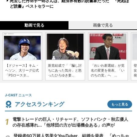
死去した丹羽宇一郎さんは、経済界有数の読書家だった 『死ぬほ
ど読書』ベストセラーに
動画で見る
画像で見る
【ドジャース】キム・
新党結成で「「騙し討
「れいわ新選組」が党
登
ヘソン、大リーグ公式
ちにあった気分」と怒
名の変更を発表、「い
女
「PSロースタ...
ったひろゆき妻...
のちの党」へ ...
発
J-CAST ニュース
アクセスランキング
もっと見る
電撃トレードの巨人・リチャード、ソフトバンク・秋広優人
の存在感薄れ...「他球団の方が出場機会ある」の声が
登録者60万超人気美女YouTuber、結婚を発表 「めっちゃ