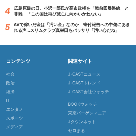
広島原爆の日、小沢一郎氏が高市政権を「戦前回帰路線」と
非難 「この国は再び滅亡に向かいかねない」
AVで稼いだ金は「汚い金」なのか 寄付報告への中傷にあき
れる声...スリムクラブ真栄田もバッサリ「汚い心だね」
コンテンツ
関連サイト
社会
J-CASTニュース
政治
J-CASTトレンド
経済
J-CAST会社ウォッチ
IT
BOOKウォッチ
エンタメ
東京バーゲンマニア
スポーツ
Jタウンネット
メディア
ゼロまる