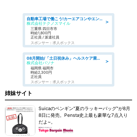
自動車工場で働こう!カーエアコンやエンジンの製造・加工業務/寮完備 denso aichi
＞
株式会社テクノスマイル
三重県 四日市市
時給1,800円
正社員 / 派遣社員
スポンサー：求人ボックス
08月開始/「土日祝休み」ヘルスケア業界の産業保健師/高時給/未経験OK/要資格:保健師、正看護師
＞
株式会社パソナ
福岡県 福岡市
時給2,300円
正社員
スポンサー：求人ボックス
姉妹サイト
Suicaのペンギン"夏のラッキーバッグ"が8月
8日に発売。Pensta史上最も豪華な7点入り
だよ~。