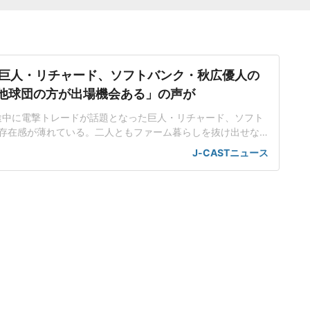
巨人・リチャード、ソフトバンク・秋広優人の
.「他球団の方が出場機会ある」の声が
ン途中に電撃トレードが話題となった巨人・リチャード、ソフト
存在感が薄れている。二人ともファーム暮らしを抜け出せな
トバンク在籍時にウエスタン・リーグで5年連続本塁打王に輝
J-CASTニュース
れ、秋広優人、大江竜聖と2対1のトレードで25年5月に巨人に
督の期待は大きく、77試合出場で打率.211、11本塁打、39