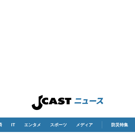
済
IT
エンタメ
スポーツ
メディア
防災特集