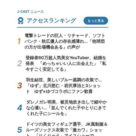
J-CAST ニュース
アクセスランキング
もっと見る
電撃トレードの巨人・リチャード、ソフト
バンク・秋広優人の存在感薄れ...「他球団
の方が出場機会ある」の声が
登録者60万超人気美女YouTuber、結婚を
発表 「めっちゃいい人に出会えた」「私
今すごく安定してる」
羽生結弦、美しいブルー基調の衣装で...
「ゆず」北川悠仁・岩沢厚治と3ショッ
ト ゆず×ゆづコラボにファン歓喜
ダレノガレ明美、被災地炊き出しで細やか
な心遣い...「並んでくれた子やとりにきて
くれた子にシールを」
ドイツの美女フィギュア選手、JK風制服＆
ルーズソックス衣装で「激カワ」ショッ
ト 「りくりゅう」アイスショーで