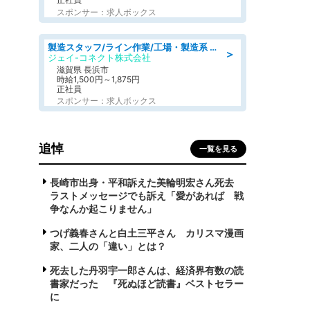
スポンサー：求人ボックス
製造スタッフ/ライン作業/工場・製造系 エンジン部品の機械加工/未経験可/昼食代無料
＞
ジェイ-コネクト株式会社
滋賀県 長浜市
時給1,500円～1,875円
正社員
スポンサー：求人ボックス
追悼
一覧を見る
長崎市出身・平和訴えた美輪明宏さん死去
ラストメッセージでも訴え「愛があれば 戦
争なんか起こりません」
つげ義春さんと白土三平さん カリスマ漫画
家、二人の「違い」とは？
死去した丹羽宇一郎さんは、経済界有数の読
書家だった 『死ぬほど読書』ベストセラー
に