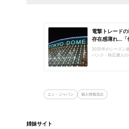
電撃トレードの
存在感薄れ..
2025年のシーズ
バンク・秋広優人の
いリチャードはソフ
いた長打力を評価さ
移籍。阿部慎之助前監
打点をマークした。
エン・ジャパン
個人情報流出
姉妹サイト