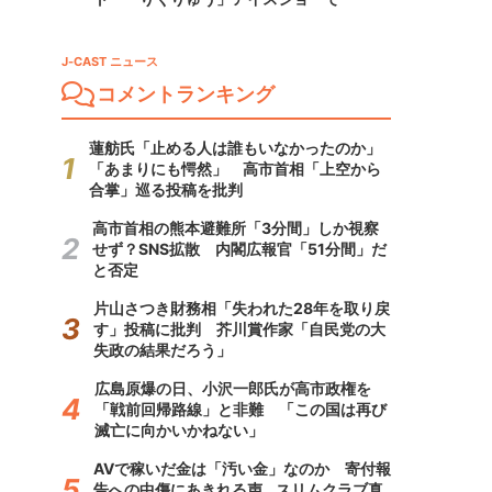
J-CAST ニュース
コメントランキング
蓮舫氏「止める人は誰もいなかったのか」
「あまりにも愕然」 高市首相「上空から
合掌」巡る投稿を批判
高市首相の熊本避難所「3分間」しか視察
せず？SNS拡散 内閣広報官「51分間」だ
と否定
片山さつき財務相「失われた28年を取り戻
す」投稿に批判 芥川賞作家「自民党の大
失政の結果だろう」
広島原爆の日、小沢一郎氏が高市政権を
「戦前回帰路線」と非難 「この国は再び
滅亡に向かいかねない」
AVで稼いだ金は「汚い金」なのか 寄付報
告への中傷にあきれる声...スリムクラブ真