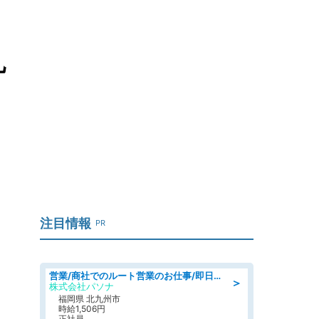
丸
注目情報
PR
営業/商社でのルート営業のお仕事/即日勤務可/車通勤可/営業
＞
株式会社パソナ
福岡県 北九州市
時給1,506円
正社員