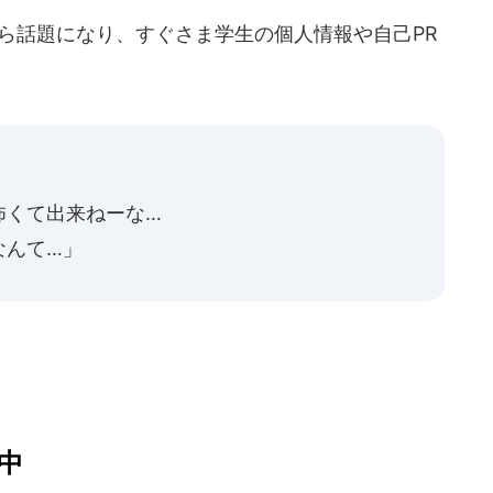
ら話題になり、すぐさま学生の個人情報や自己PR
。
」
怖くて出来ねーな…
なんて…」
中