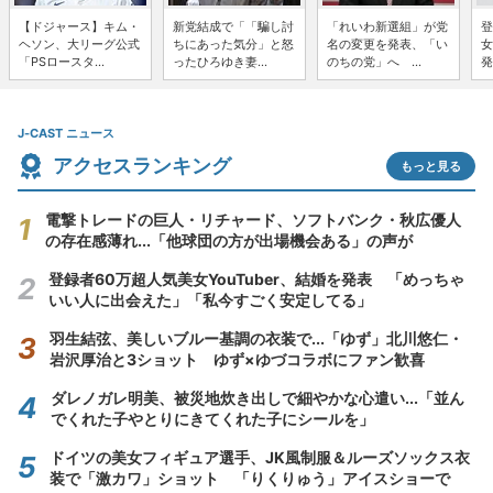
【ドジャース】キム・
新党結成で「「騙し討
「れいわ新選組」が党
登
ヘソン、大リーグ公式
ちにあった気分」と怒
名の変更を発表、「い
女
「PSロースタ...
ったひろゆき妻...
のちの党」へ ...
発
J-CAST ニュース
アクセスランキング
もっと見る
電撃トレードの巨人・リチャード、ソフトバンク・秋広優人
の存在感薄れ...「他球団の方が出場機会ある」の声が
登録者60万超人気美女YouTuber、結婚を発表 「めっちゃ
いい人に出会えた」「私今すごく安定してる」
羽生結弦、美しいブルー基調の衣装で...「ゆず」北川悠仁・
岩沢厚治と3ショット ゆず×ゆづコラボにファン歓喜
ダレノガレ明美、被災地炊き出しで細やかな心遣い...「並ん
でくれた子やとりにきてくれた子にシールを」
ドイツの美女フィギュア選手、JK風制服＆ルーズソックス衣
装で「激カワ」ショット 「りくりゅう」アイスショーで