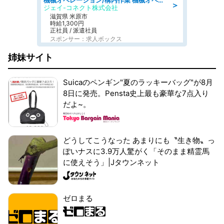
機械オペレーション/構内作業 機械オペレーター/日勤/経験不問
＞
ジェイ-コネクト株式会社
滋賀県 米原市
時給1,300円
正社員 / 派遣社員
スポンサー：求人ボックス
姉妹サイト
Suicaのペンギン"夏のラッキーバッグ"が8月
8日に発売。Pensta史上最も豪華な7点入り
だよ~。
どうしてこうなった あまりにも〝生き物〟っ
ぽいナスに3.9万人驚がく「そのまま精霊馬
に使えそう」|Jタウンネット
ゼロまる