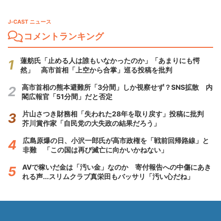
J-CAST ニュース
コメントランキング
蓮舫氏「止める人は誰もいなかったのか」「あまりにも愕
然」 高市首相「上空から合掌」巡る投稿を批判
高市首相の熊本避難所「3分間」しか視察せず？SNS拡散 内
閣広報官「51分間」だと否定
片山さつき財務相「失われた28年を取り戻す」投稿に批判
芥川賞作家「自民党の大失政の結果だろう」
広島原爆の日、小沢一郎氏が高市政権を「戦前回帰路線」と
非難 「この国は再び滅亡に向かいかねない」
AVで稼いだ金は「汚い金」なのか 寄付報告への中傷にあき
れる声...スリムクラブ真栄田もバッサリ「汚い心だね」