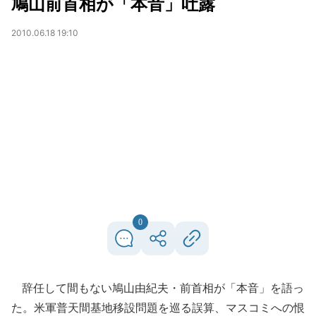
鳩山前首相が「本音」吐露
2010.06.18 19:10
0
辞任して間もない鳩山由紀夫・前首相が「本音」を語っ
た。米軍普天間基地移設問題を巡る誤算、マスコミへの恨