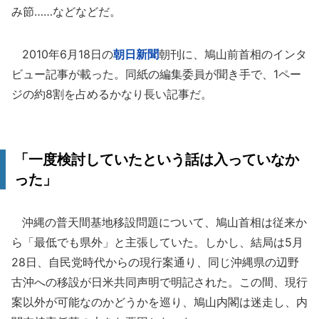
み節……などなどだ。
2010年6月18日の
朝日新聞
朝刊に、鳩山前首相のインタ
ビュー記事が載った。同紙の編集委員が聞き手で、1ペー
ジの約8割を占めるかなり長い記事だ。
「一度検討していたという話は入っていなか
った」
沖縄の普天間基地移設問題について、鳩山首相は従来か
ら「最低でも県外」と主張していた。しかし、結局は5月
28日、自民党時代からの現行案通り、同じ沖縄県の辺野
古沖への移設が日米共同声明で明記された。この間、現行
案以外が可能なのかどうかを巡り、鳩山内閣は迷走し、内