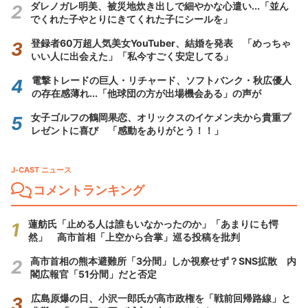
ダレノガレ明美、被災地炊き出しで細やかな心遣い...「並ん
でくれた子やとりにきてくれた子にシールを」
登録者60万超人気美女YouTuber、結婚を発表 「めっちゃ
いい人に出会えた」「私今すごく安定してる」
電撃トレードの巨人・リチャード、ソフトバンク・秋広優人
の存在感薄れ...「他球団の方が出場機会ある」の声が
女子ゴルフの鶴岡果恋、オリックスのイケメン夫から貴重プ
レゼントに喜び 「感動をありがとう！！」
J-CAST ニュース
コメントランキング
蓮舫氏「止める人は誰もいなかったのか」「あまりにも愕
然」 高市首相「上空から合掌」巡る投稿を批判
高市首相の熊本避難所「3分間」しか視察せず？SNS拡散 内
閣広報官「51分間」だと否定
広島原爆の日、小沢一郎氏が高市政権を「戦前回帰路線」と