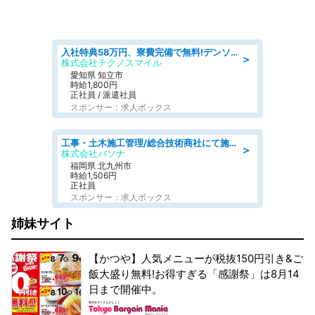
入社特典58万円、寮費完備で無料!デンソーで働こう!自動車工場で小型部品の検査業務 denso aichi
＞
株式会社テクノスマイル
愛知県 知立市
時給1,800円
正社員 / 派遣社員
スポンサー：求人ボックス
工事・土木施工管理/総合技術商社にて施工管理のお仕事/即日勤務可/車通勤可/工事・土木施工管理/生産・品質管理
＞
株式会社パソナ
福岡県 北九州市
時給1,506円
正社員
スポンサー：求人ボックス
姉妹サイト
【かつや】人気メニューが税抜150円引き&ご
飯大盛り無料!お得すぎる「感謝祭」は8月14
日まで開催中。