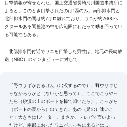
目撃情報が寄せられた。国土交通省長崎河川国道事務所に
よると、このとき目撃されたのは1匹のみ。南部排水門と
北部排水門の間は約7キロ離れており、ワニが約2600ヘ
クタールある調整池の中を広範囲にわたって動き回ってい
る可能性もある。
北部排水門付近でワニを目撃した男性は、地元の長崎放
送（NBC）のインタビューに対して、
「野ウサギがおるけん（出没するので）、野ウサギじ
ゃなかろうかと（ないかと思って）、ここでこうやっ
たら（砂浜の上のボートを棒で叩いたら）、こっから
（ボートの裏から）出てきた。あの（足の）速いこ
と！大きさは1メーター。まさか、テレビで言いよっ
たけど、南部におったワニがこっちに来るとは…」