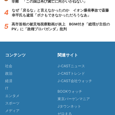
非難 「この国は再び滅亡に向かいかねない」
なぜ「戻るな」と言えなかったのか イオン爆発事故で斎藤
幸平氏も逡巡「ボクもできなかっただろうなあ」
高市首相の被災地視察動画が炎上 BGM付き「総理が主役の
PV」に「政権プロパガンダ」批判
コンテンツ
関連サイト
社会
J-CASTニュース
政治
J-CASTトレンド
経済
J-CAST会社ウォッチ
IT
BOOKウォッチ
エンタメ
東京バーゲンマニア
スポーツ
Jタウンネット
メディア
ゼロまる