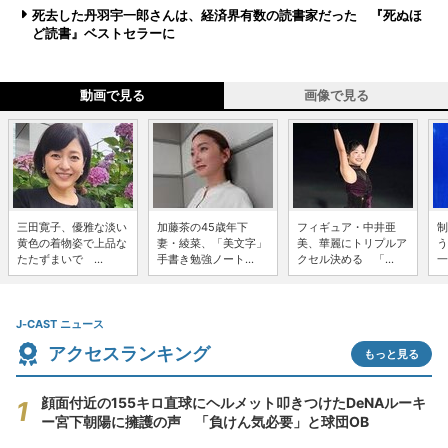
死去した丹羽宇一郎さんは、経済界有数の読書家だった 『死ぬほ
ど読書』ベストセラーに
動画で見る
画像で見る
三田寛子、優雅な淡い
加藤茶の45歳年下
フィギュア・中井亜
制
黄色の着物姿で上品な
妻・綾菜、「美文字」
美、華麗にトリプルア
う
たたずまいで ...
手書き勉強ノート...
クセル決める 「...
一
J-CAST ニュース
アクセスランキング
もっと見る
顔面付近の155キロ直球にヘルメット叩きつけたDeNAルーキ
ー宮下朝陽に擁護の声 「負けん気必要」と球団OB