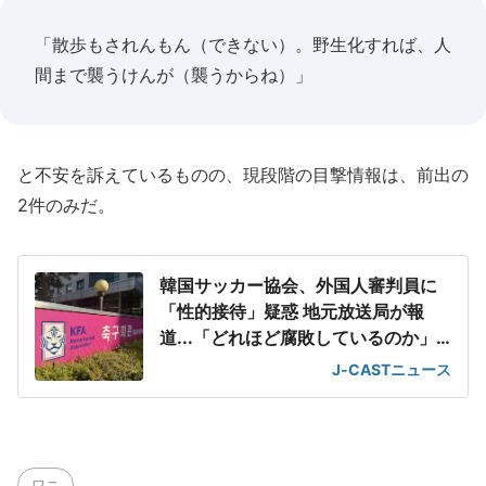
「散歩もされんもん（できない）。野生化すれば、人
間まで襲うけんが（襲うからね）」
と不安を訴えているものの、現段階の目撃情報は、前出の
2件のみだ。
韓国サッカー協会、外国人審判員に
「性的接待」疑惑 地元放送局が報
道...「どれほど腐敗しているのか」
韓国ファン呆れ
J-CASTニュース
ワニ