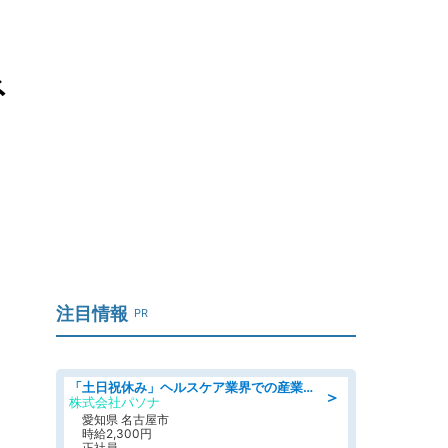
ネ
注目情報
PR
「土日祝休み」ヘルスケア業界での産業保健師業務/看護師/高時給/未経験OK/要資格:正看護師
＞
株式会社パソナ
愛知県 名古屋市
時給2,300円
正社員