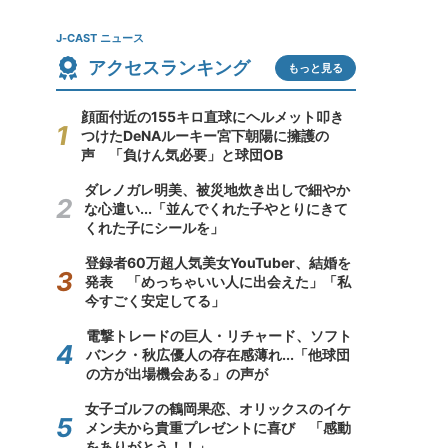
J-CAST ニュース
アクセスランキング
もっと見る
顔面付近の155キロ直球にヘルメット叩き
つけたDeNAルーキー宮下朝陽に擁護の
声 「負けん気必要」と球団OB
ダレノガレ明美、被災地炊き出しで細やか
な心遣い...「並んでくれた子やとりにきて
くれた子にシールを」
登録者60万超人気美女YouTuber、結婚を
発表 「めっちゃいい人に出会えた」「私
今すごく安定してる」
電撃トレードの巨人・リチャード、ソフト
バンク・秋広優人の存在感薄れ...「他球団
の方が出場機会ある」の声が
女子ゴルフの鶴岡果恋、オリックスのイケ
メン夫から貴重プレゼントに喜び 「感動
をありがとう！！」