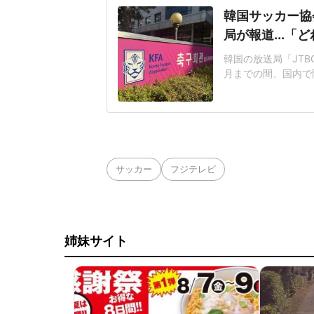
韓国サッカー協
局が報道...
韓国の放送局「JTB
月までの間、国内で
7試合で、担当した
たと報じた。「この
惑」は、同局のニュ
1年3月25日
サッカー
フジテレビ
姉妹サイト