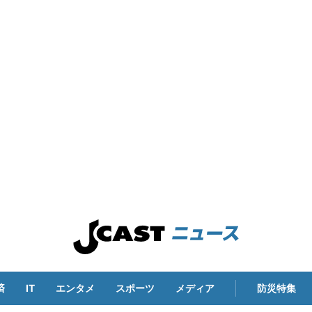
済
IT
エンタメ
スポーツ
メディア
防災特集