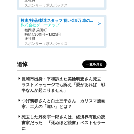
スポンサー：求人ボックス
検査/検品/製造スタッフ 祝い金5万 車のシートにホツレがないか目視チェック
＞
株式会社グローアップ
福岡県 苅田町
時給1,300円～1,625円
正社員
スポンサー：求人ボックス
追悼
一覧を見る
長崎市出身・平和訴えた美輪明宏さん死去
ラストメッセージでも訴え「愛があれば 戦
争なんか起こりません」
つげ義春さんと白土三平さん カリスマ漫画
家、二人の「違い」とは？
死去した丹羽宇一郎さんは、経済界有数の読
書家だった 『死ぬほど読書』ベストセラー
に