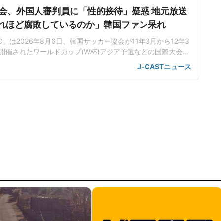
会、外国人審判員に「性的接待」疑惑 地元放送
「どれほど腐敗しているのか」韓国ファン呆れ
C」は2026年8月6日、韓国サッカー協会が11年3月から12年3
開催されたワールドカップ(W杯)アジア予選などの国際大会の
10人以上の外国人審判員らに対して、「性的接待」を行ってい
J-CASTニュース
事実は16年に発覚も当時は外部に公開されず」「性的接待疑
ース番組で報じられた。報道によると、韓国サッカー協会は1