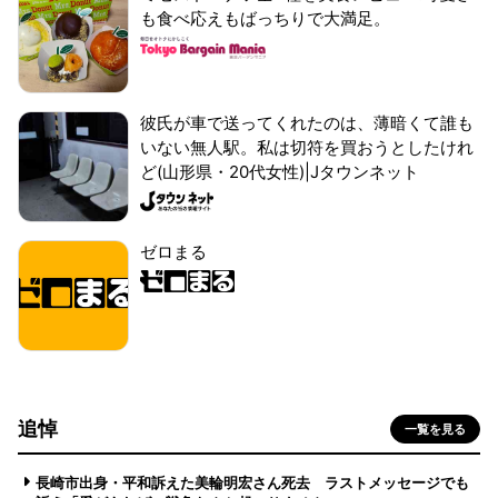
も食べ応えもばっちりで大満足。
彼氏が車で送ってくれたのは、薄暗くて誰も
いない無人駅。私は切符を買おうとしたけれ
ど(山形県・20代女性)|Jタウンネット
ゼロまる
追悼
一覧を見る
長崎市出身・平和訴えた美輪明宏さん死去 ラストメッセージでも