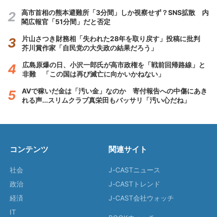
高市首相の熊本避難所「3分間」しか視察せず？SNS拡散 内
閣広報官「51分間」だと否定
片山さつき財務相「失われた28年を取り戻す」投稿に批判
芥川賞作家「自民党の大失政の結果だろう」
広島原爆の日、小沢一郎氏が高市政権を「戦前回帰路線」と
非難 「この国は再び滅亡に向かいかねない」
AVで稼いだ金は「汚い金」なのか 寄付報告への中傷にあき
れる声...スリムクラブ真栄田もバッサリ「汚い心だね」
コンテンツ
関連サイト
社会
J-CASTニュース
政治
J-CASTトレンド
経済
J-CAST会社ウォッチ
IT