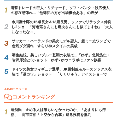
電撃トレードの巨人・リチャード、ソフトバンク・秋広優人
の存在感薄れ...「他球団の方が出場機会ある」の声が
市川團十郎の15歳長女＆13歳長男、ソファでリラックス仲良
し2ショ 「海老蔵さんにも麻央さんにも似てますね」「大人
になったな～」
サッカー・ハーランドの美女モデル恋人、超ミニ丈ワンピで
色気ダダ漏れ すらり神スタイルの美貌
羽生結弦、美しいブルー基調の衣装で...「ゆず」北川悠仁・
岩沢厚治と3ショット ゆず×ゆづコラボにファン歓喜
ドイツの美女フィギュア選手、JK風制服＆ルーズソックス衣
装で「激カワ」ショット 「りくりゅう」アイスショーで
J-CAST ニュース
コメントランキング
蓮舫氏「止める人は誰もいなかったのか」「あまりにも愕
然」 高市首相「上空から合掌」巡る投稿を批判