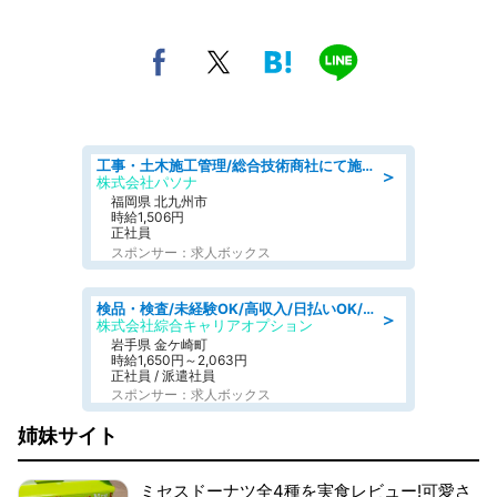
工事・土木施工管理/総合技術商社にて施工管理のお仕事/即日勤務可/車通勤可/工事・土木施工管理/生産・品質管理
＞
株式会社パソナ
福岡県 北九州市
時給1,506円
正社員
スポンサー：求人ボックス
検品・検査/未経験OK/高収入/日払いOK/交替制/20・30・40代活躍中
＞
株式会社綜合キャリアオプション
岩手県 金ケ崎町
時給1,650円～2,063円
正社員 / 派遣社員
スポンサー：求人ボックス
姉妹サイト
ミセスドーナツ全4種を実食レビュー!可愛さ