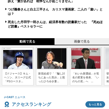
訴え「愛があれば 戦争なんか起こりません」
つげ義春さんと白土三平さん カリスマ漫画家、二人の「違い」と
は？
死去した丹羽宇一郎さんは、経済界有数の読書家だった 『死ぬほ
ど読書』ベストセラーに
動画で見る
画像で見る
【ドジャース】キム・
新党結成で「「騙し討
「れいわ新選組」が党
登
ヘソン、大リーグ公式
ちにあった気分」と怒
名の変更を発表、「い
女
「PSロースタ...
ったひろゆき妻...
のちの党」へ ...
発
J-CAST ニュース
アクセスランキング
もっと見る