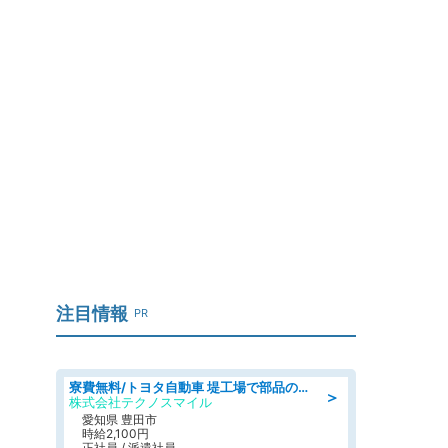
注目情報
PR
寮費無料/トヨタ自動車 堤工場で部品の組立製造/tutumi
＞
株式会社テクノスマイル
愛知県 豊田市
時給2,100円
正社員 / 派遣社員