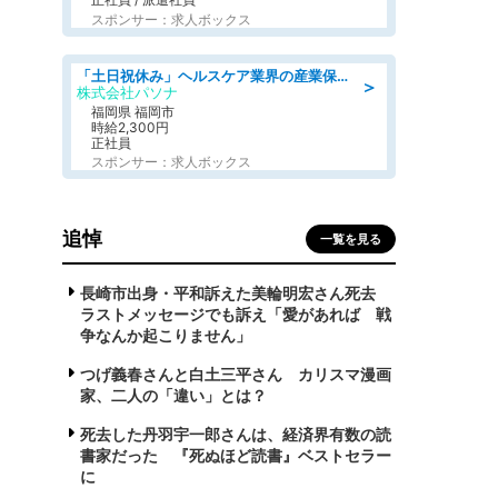
スポンサー：求人ボックス
「土日祝休み」ヘルスケア業界の産業保健師/高時給/未経験OK/要資格:保健師、正看護師
＞
株式会社パソナ
福岡県 福岡市
時給2,300円
正社員
スポンサー：求人ボックス
追悼
一覧を見る
長崎市出身・平和訴えた美輪明宏さん死去
ラストメッセージでも訴え「愛があれば 戦
争なんか起こりません」
つげ義春さんと白土三平さん カリスマ漫画
家、二人の「違い」とは？
死去した丹羽宇一郎さんは、経済界有数の読
書家だった 『死ぬほど読書』ベストセラー
に