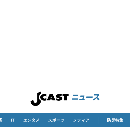
済
IT
エンタメ
スポーツ
メディア
防災特集