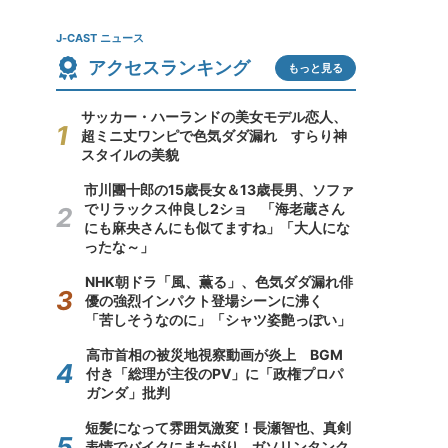
J-CAST ニュース
アクセスランキング
もっと見る
サッカー・ハーランドの美女モデル恋人、
超ミニ丈ワンピで色気ダダ漏れ すらり神
スタイルの美貌
市川團十郎の15歳長女＆13歳長男、ソファ
でリラックス仲良し2ショ 「海老蔵さん
にも麻央さんにも似てますね」「大人にな
ったな～」
NHK朝ドラ「風、薫る」、色気ダダ漏れ俳
優の強烈インパクト登場シーンに沸く
「苦しそうなのに」「シャツ姿艶っぽい」
高市首相の被災地視察動画が炎上 BGM
付き「総理が主役のPV」に「政権プロパ
ガンダ」批判
短髪になって雰囲気激変！長瀬智也、真剣
表情でバイクにまたがり...ガソリンタンク