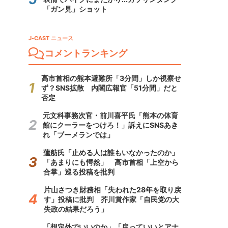
「ガン見」ショット
J-CAST ニュース
コメントランキング
高市首相の熊本避難所「3分間」しか視察せ
ず？SNS拡散 内閣広報官「51分間」だと
否定
元文科事務次官・前川喜平氏「熊本の体育
館にクーラーをつけろ！」訴えにSNSあき
れ「ブーメランでは」
蓮舫氏「止める人は誰もいなかったのか」
「あまりにも愕然」 高市首相「上空から
合掌」巡る投稿を批判
片山さつき財務相「失われた28年を取り戻
す」投稿に批判 芥川賞作家「自民党の大
失政の結果だろう」
「想定外でいいのか」「戻っていいとアナ