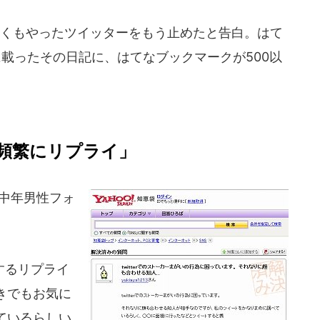
くもやったツイッターをもう止めたと告白。はて
日に載ったその日記に、はてなブックマークが500以
頻繁にリプライ」
中年男性フォ
するリプライ
きでもお気に
ているらしい