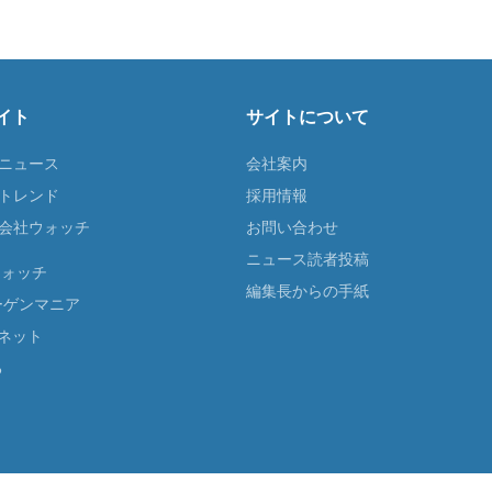
イト
サイトについて
Tニュース
会社案内
Tトレンド
採用情報
ST会社ウォッチ
お問い合わせ
ニュース読者投稿
ウォッチ
編集長からの手紙
ーゲンマニア
ネット
る