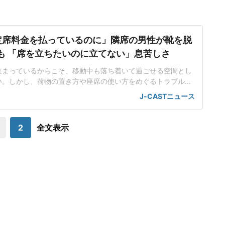
定席料金を払っているのに」隣席の男性が靴を脱
も 「席を立ちたいのに立てない」息苦しさ
決まっているからこそ、移動中も落ち着いて過ごせる空間とし
い。しかし、荷物の置き方や座席の使い方をめぐるトラブルに
ある。日本民営鉄道協会が実施した「2025年度駅と電車内の
J-CASTニュース
(2025年10月1日~11月30日にウェブ上で実施、5202人が回
もち方・置き方」が20.1%で7位にランクイン。荷物を座席に置
いたり、身体
2
全文表示