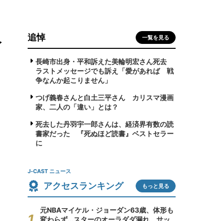
追悼
分
一覧を見る
長崎市出身・平和訴えた美輪明宏さん死去
ラストメッセージでも訴え「愛があれば 戦
争なんか起こりません」
つげ義春さんと白土三平さん カリスマ漫画
家、二人の「違い」とは？
死去した丹羽宇一郎さんは、経済界有数の読
書家だった 『死ぬほど読書』ベストセラー
に
J-CAST ニュース
アクセスランキング
もっと見る
元NBAマイケル・ジョーダン63歳、体形も
変わらず...スターのオーラダダ漏れ サッ