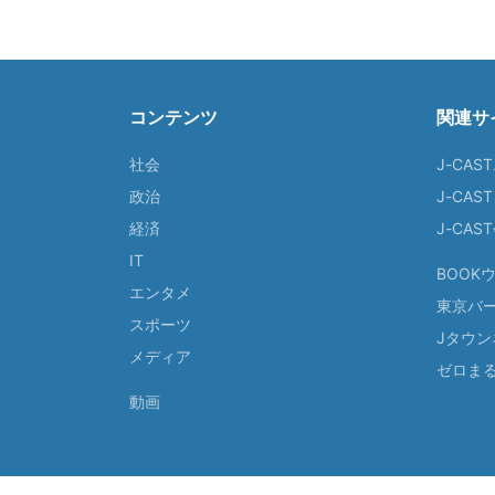
コンテンツ
関連サ
社会
J-CAS
政治
J-CAS
経済
J-CA
IT
BOOK
エンタメ
東京バ
スポーツ
Jタウン
メディア
ゼロま
動画