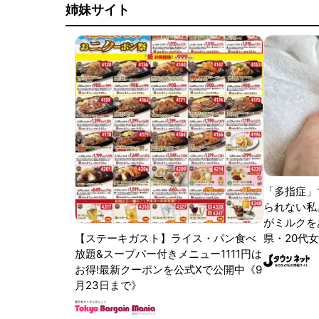
姉妹サイト
「多指症」
られない私
がミルクをあ
【ステーキガスト】ライス・パン食べ
県・20代女
放題&スープバー付きメニュー1111円は
お得!最新クーポンを公式Xで公開中《9
月23日まで》