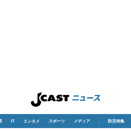
済
IT
エンタメ
スポーツ
メディア
防災特集