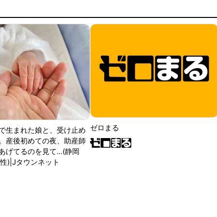
ゼロまる
で生まれた娘と、受け止め
。産後初めての夜、助産師
げてるのを見て...(静岡
性)|Jタウンネット