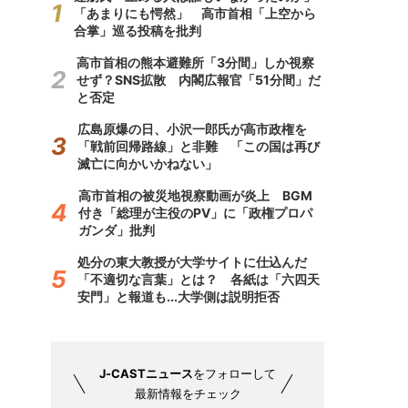
「あまりにも愕然」 高市首相「上空から
合掌」巡る投稿を批判
高市首相の熊本避難所「3分間」しか視察
せず？SNS拡散 内閣広報官「51分間」だ
と否定
広島原爆の日、小沢一郎氏が高市政権を
「戦前回帰路線」と非難 「この国は再び
滅亡に向かいかねない」
高市首相の被災地視察動画が炎上 BGM
付き「総理が主役のPV」に「政権プロパ
ガンダ」批判
処分の東大教授が大学サイトに仕込んだ
「不適切な言葉」とは？ 各紙は「六四天
安門」と報道も...大学側は説明拒否
J-CASTニュース
をフォローして
最新情報をチェック