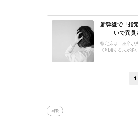
新幹線で「指
いで異臭
指定席は、座席が
て利用する人が多
悩まされるケースも
迷惑行為ランキング」
答)では、「荷物の
1
国歌