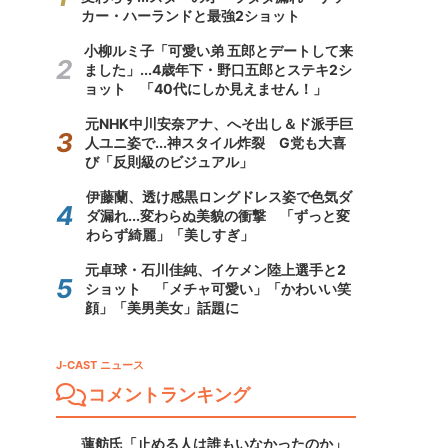
カー・ハーランドと最強2ショット
小柳ルミ子「可愛い弟 五郎とデートして来
ました」...4歳年下・野口五郎とステキ2シ
ョット 「40代にしか見えません！」
元NHK中川安奈アナ、へそ出し＆ド派手巨
人ユニ姿で...神スタイル炸裂 G党も大喜
び「反則級のビジュアル」
伊藤蘭、透け感黒ロングドレス姿で色気ダ
ダ漏れ...変わらぬ美貌の衝撃 「ずっと変
わらず綺麗」「美しすぎ」
元卓球・石川佳純、イケメン陸上選手と2
ショット 「メチャ可愛い」「かわいい笑
顔」「美男美女」話題に
J-CAST ニュース
コメントランキング
蓮舫氏「止める人は誰もいなかったのか」