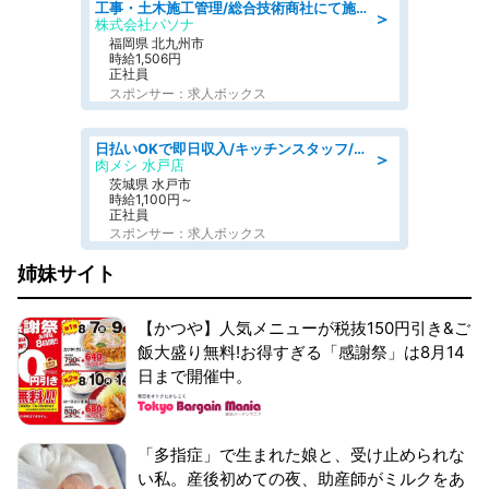
工事・土木施工管理/総合技術商社にて施工管理のお仕事/即日勤務可/車通勤可/工事・土木施工管理/生産・品質管理
＞
株式会社パソナ
福岡県 北九州市
時給1,506円
正社員
スポンサー：求人ボックス
日払いOKで即日収入/キッチンスタッフ/「原付免許必須」デリバリー業務など、自己成長可能な幅広い仕事に挑戦!髪型自由&ピアス・ネイルOK/茨城県/水戸市
＞
肉メシ 水戸店
茨城県 水戸市
時給1,100円～
正社員
スポンサー：求人ボックス
姉妹サイト
【かつや】人気メニューが税抜150円引き&ご
飯大盛り無料!お得すぎる「感謝祭」は8月14
日まで開催中。
「多指症」で生まれた娘と、受け止められな
い私。産後初めての夜、助産師がミルクをあ