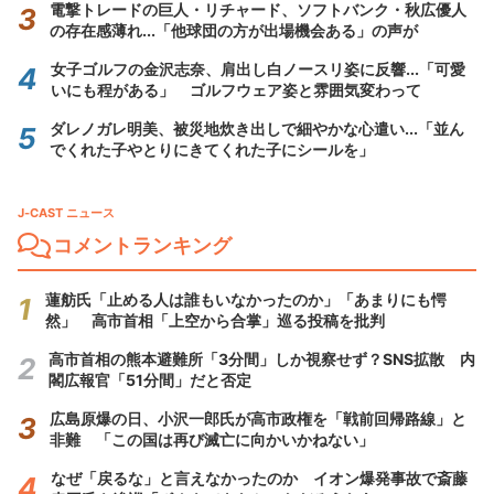
電撃トレードの巨人・リチャード、ソフトバンク・秋広優人
の存在感薄れ...「他球団の方が出場機会ある」の声が
女子ゴルフの金沢志奈、肩出し白ノースリ姿に反響...「可愛
いにも程がある」 ゴルフウェア姿と雰囲気変わって
ダレノガレ明美、被災地炊き出しで細やかな心遣い...「並ん
でくれた子やとりにきてくれた子にシールを」
J-CAST ニュース
コメントランキング
蓮舫氏「止める人は誰もいなかったのか」「あまりにも愕
然」 高市首相「上空から合掌」巡る投稿を批判
高市首相の熊本避難所「3分間」しか視察せず？SNS拡散 内
閣広報官「51分間」だと否定
広島原爆の日、小沢一郎氏が高市政権を「戦前回帰路線」と
非難 「この国は再び滅亡に向かいかねない」
なぜ「戻るな」と言えなかったのか イオン爆発事故で斎藤