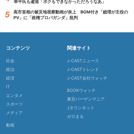
幸平氏も逡巡「ボクもできなかっただろうなあ」
高市首相の被災地視察動画が炎上 BGM付き「総理が主役の
PV」に「政権プロパガンダ」批判
コンテンツ
関連サイト
社会
J-CASTニュース
政治
J-CASTトレンド
経済
J-CAST会社ウォッチ
IT
BOOKウォッチ
エンタメ
東京バーゲンマニア
スポーツ
Jタウンネット
メディア
ゼロまる
動画