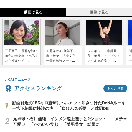
動画で見る
画像で見る
三田寛子、優雅な淡い
加藤茶の45歳年下
フィギュア・中井亜
制
黄色の着物姿で上品な
妻・綾菜、「美文字」
美、華麗にトリプルア
う
たたずまいで ...
手書き勉強ノート...
クセル決める 「...
一
J-CAST ニュース
アクセスランキング
もっと見る
顔面付近の155キロ直球にヘルメット叩きつけたDeNAルーキ
ー宮下朝陽に擁護の声 「負けん気必要」と球団OB
元卓球・石川佳純、イケメン陸上選手と2ショット 「メチャ
可愛い」「かわいい笑顔」「美男美女」話題に