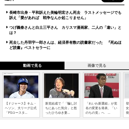
長崎市出身・平和訴えた美輪明宏さん死去 ラストメッセージでも
訴え「愛があれば 戦争なんか起こりません」
つげ義春さんと白土三平さん カリスマ漫画家、二人の「違い」と
は？
死去した丹羽宇一郎さんは、経済界有数の読書家だった 『死ぬほ
ど読書』ベストセラーに
動画で見る
画像で見る
【ドジャース】キム・
新党結成で「「騙し討
「れいわ新選組」が党
登
ヘソン、大リーグ公式
ちにあった気分」と怒
名の変更を発表、「い
女
「PSロースタ...
ったひろゆき妻...
のちの党」へ ...
発