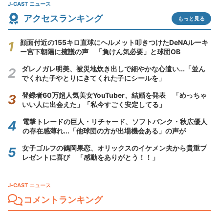
J-CAST ニュース
アクセスランキング
もっと見る
顔面付近の155キロ直球にヘルメット叩きつけたDeNAルーキ
ー宮下朝陽に擁護の声 「負けん気必要」と球団OB
ダレノガレ明美、被災地炊き出しで細やかな心遣い...「並ん
でくれた子やとりにきてくれた子にシールを」
登録者60万超人気美女YouTuber、結婚を発表 「めっちゃ
いい人に出会えた」「私今すごく安定してる」
電撃トレードの巨人・リチャード、ソフトバンク・秋広優人
の存在感薄れ...「他球団の方が出場機会ある」の声が
女子ゴルフの鶴岡果恋、オリックスのイケメン夫から貴重プ
レゼントに喜び 「感動をありがとう！！」
J-CAST ニュース
コメントランキング