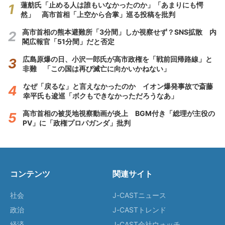
蓮舫氏「止める人は誰もいなかったのか」「あまりにも愕
然」 高市首相「上空から合掌」巡る投稿を批判
高市首相の熊本避難所「3分間」しか視察せず？SNS拡散 内
閣広報官「51分間」だと否定
広島原爆の日、小沢一郎氏が高市政権を「戦前回帰路線」と
非難 「この国は再び滅亡に向かいかねない」
なぜ「戻るな」と言えなかったのか イオン爆発事故で斎藤
幸平氏も逡巡「ボクもできなかっただろうなあ」
高市首相の被災地視察動画が炎上 BGM付き「総理が主役の
PV」に「政権プロパガンダ」批判
コンテンツ
関連サイト
社会
J-CASTニュース
政治
J-CASTトレンド
経済
J-CAST会社ウォッチ