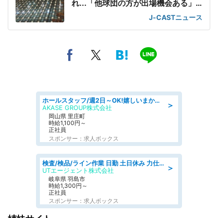
れ...「他球団の方が出場機会ある」
の声が
J-CASTニュース
ホールスタッフ/週2日～OK!嬉しいまかない付き/岡山県/浅口郡里庄町
＞
AKASE GROUP株式会社
岡山県 里庄町
時給1,100円～
正社員
スポンサー：求人ボックス
検査/検品/ライン作業 日勤 土日休み 力仕事ほぼなし 座り作業メイン 検品·検査
＞
UTエージェント株式会社
岐阜県 羽島市
時給1,300円～
正社員
スポンサー：求人ボックス