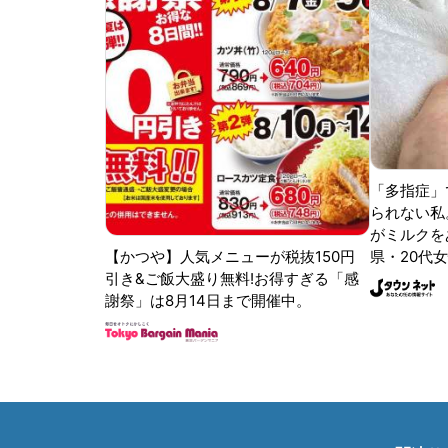
「多指症」
られない私
がミルクをあ
【かつや】人気メニューが税抜150円
県・20代女
引き&ご飯大盛り無料!お得すぎる「感
謝祭」は8月14日まで開催中。