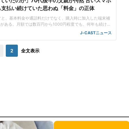
ていたのか」70代後半の父親が愕然 古いスマホ
も支払い続けていた思わぬ「料金」の正体
すと、基本料金や通話料だけでなく、購入時に加入した端末補
がある。月額では数百円から1000円程度でも、何年も続けば
なる。今回は、高齢の父が古いスマホの端末補償を払い続けて
J-CASTニュース
確認したいポイントをFPが解説していく。節約しているはず
明細を確認すると60代の女性から、「一人暮らしをしている
父親の支出を確認したい」という相
2
全文表示