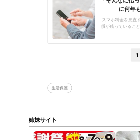
「そんなに払っ
に何年
スマホ料金を見直
償が残っていること
まとまった負担に
いた事例をもとに、
の父親、携帯会社の
1
生活保護
姉妹サイト