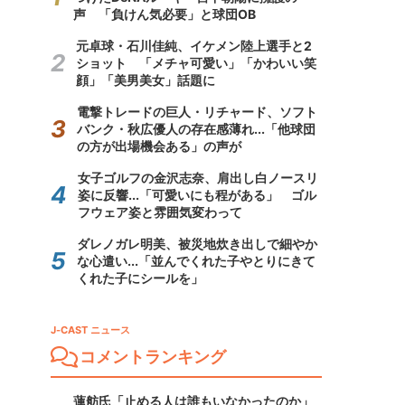
声 「負けん気必要」と球団OB
元卓球・石川佳純、イケメン陸上選手と2
ショット 「メチャ可愛い」「かわいい笑
顔」「美男美女」話題に
電撃トレードの巨人・リチャード、ソフト
バンク・秋広優人の存在感薄れ...「他球団
の方が出場機会ある」の声が
女子ゴルフの金沢志奈、肩出し白ノースリ
姿に反響...「可愛いにも程がある」 ゴル
フウェア姿と雰囲気変わって
ダレノガレ明美、被災地炊き出しで細やか
な心遣い...「並んでくれた子やとりにきて
くれた子にシールを」
J-CAST ニュース
コメントランキング
蓮舫氏「止める人は誰もいなかったのか」