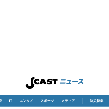
済
IT
エンタメ
スポーツ
メディア
防災特集