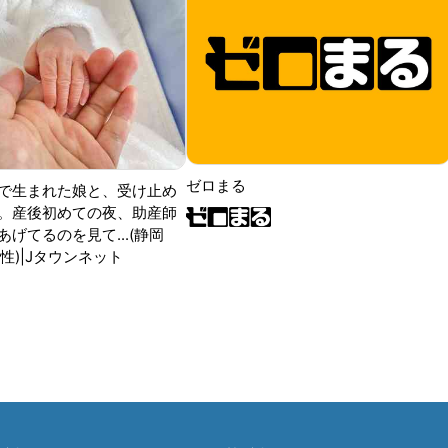
ゼロまる
で生まれた娘と、受け止め
。産後初めての夜、助産師
げてるのを見て...(静岡
性)|Jタウンネット