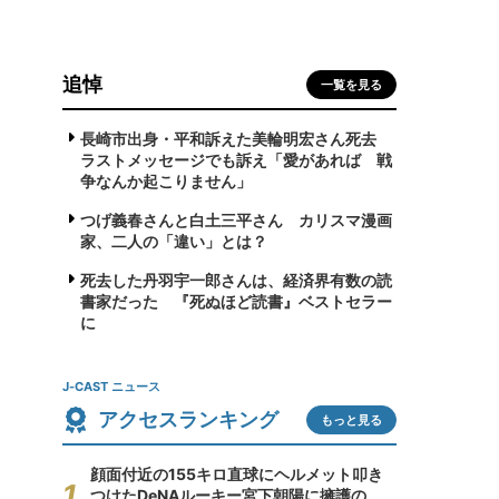
追悼
日
一覧を見る
長崎市出身・平和訴えた美輪明宏さん死去
ラストメッセージでも訴え「愛があれば 戦
争なんか起こりません」
つげ義春さんと白土三平さん カリスマ漫画
家、二人の「違い」とは？
死去した丹羽宇一郎さんは、経済界有数の読
書家だった 『死ぬほど読書』ベストセラー
に
J-CAST ニュース
アクセスランキング
もっと見る
顔面付近の155キロ直球にヘルメット叩き
つけたDeNAルーキー宮下朝陽に擁護の