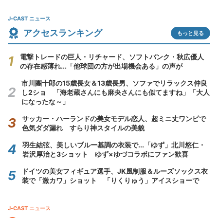
J-CAST ニュース
アクセスランキング
もっと見る
電撃トレードの巨人・リチャード、ソフトバンク・秋広優人
の存在感薄れ...「他球団の方が出場機会ある」の声が
市川團十郎の15歳長女＆13歳長男、ソファでリラックス仲良
し2ショ 「海老蔵さんにも麻央さんにも似てますね」「大人
になったな～」
サッカー・ハーランドの美女モデル恋人、超ミニ丈ワンピで
色気ダダ漏れ すらり神スタイルの美貌
羽生結弦、美しいブルー基調の衣装で...「ゆず」北川悠仁・
岩沢厚治と3ショット ゆず×ゆづコラボにファン歓喜
ドイツの美女フィギュア選手、JK風制服＆ルーズソックス衣
装で「激カワ」ショット 「りくりゅう」アイスショーで
J-CAST ニュース