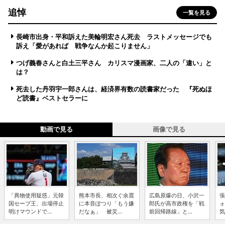
追悼
一覧を見る
長崎市出身・平和訴えた美輪明宏さん死去 ラストメッセージでも
訴え「愛があれば 戦争なんか起こりません」
つげ義春さんと白土三平さん カリスマ漫画家、二人の「違い」と
は？
死去した丹羽宇一郎さんは、経済界有数の読書家だった 『死ぬほ
ど読書』ベストセラーに
動画で見る
画像で見る
「異物使用疑惑」元韓
熊本市長、相次ぐ余震
広島原爆の日、小沢一
張
国セーブ王、出場停止
に本音ぽつり「もう嫌
郎氏が高市政権を「戦
ォ
明けマウンドで...
だなぁ」 被災...
前回帰路線」と...
気