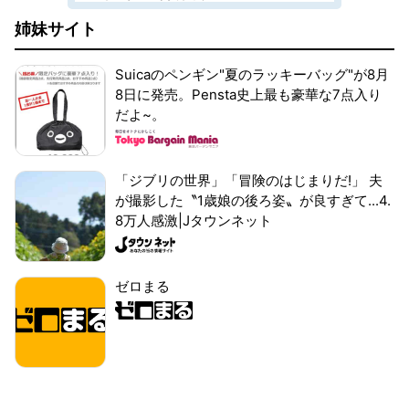
姉妹サイト
Suicaのペンギン"夏のラッキーバッグ"が8月
8日に発売。Pensta史上最も豪華な7点入り
だよ~。
「ジブリの世界」「冒険のはじまりだ!」 夫
が撮影した〝1歳娘の後ろ姿〟が良すぎて...4.
8万人感激|Jタウンネット
ゼロまる