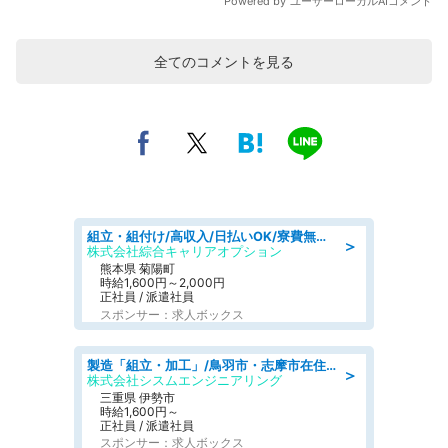
全てのコメントを見る
組立・組付け/高収入/日払いOK/寮費無料/交替制/20・30・40代活躍中
＞
株式会社綜合キャリアオプション
熊本県 菊陽町
時給1,600円～2,000円
正社員 / 派遣社員
スポンサー：求人ボックス
製造「組立・加工」/鳥羽市・志摩市在住者も活躍中土日休み 製造サポート
＞
株式会社シスムエンジニアリング
三重県 伊勢市
時給1,600円～
正社員 / 派遣社員
スポンサー：求人ボックス