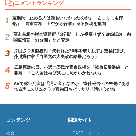
コメントランキング
蓮舫氏「止める人は誰もいなかったのか」「あまりにも愕
然」 高市首相「上空から合掌」巡る投稿を批判
高市首相の熊本避難所「3分間」しか視察せず？SNS拡散 内
閣広報官「51分間」だと否定
片山さつき財務相「失われた28年を取り戻す」投稿に批判
芥川賞作家「自民党の大失政の結果だろう」
広島原爆の日、小沢一郎氏が高市政権を「戦前回帰路線」と
非難 「この国は再び滅亡に向かいかねない」
AVで稼いだ金は「汚い金」なのか 寄付報告への中傷にあき
れる声...スリムクラブ真栄田もバッサリ「汚い心だね」
コンテンツ
関連サイト
社会
J-CASTニュース