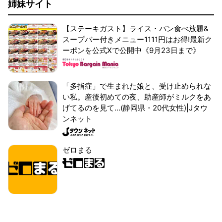
姉妹サイト
【ステーキガスト】ライス・パン食べ放題&
スープバー付きメニュー1111円はお得!最新ク
ーポンを公式Xで公開中《9月23日まで》
「多指症」で生まれた娘と、受け止められな
い私。産後初めての夜、助産師がミルクをあ
げてるのを見て...(静岡県・20代女性)|Jタウ
ンネット
ゼロまる