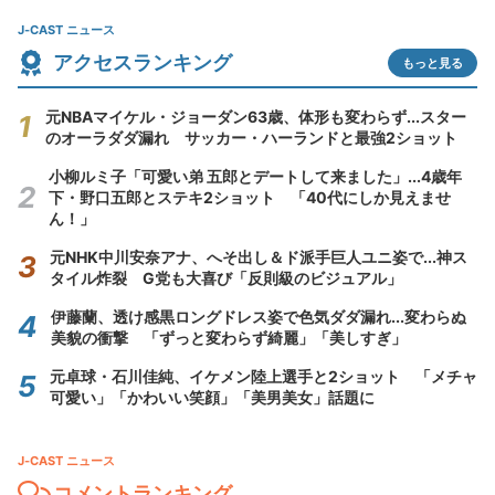
J-CAST ニュース
アクセスランキング
もっと見る
元NBAマイケル・ジョーダン63歳、体形も変わらず...スター
のオーラダダ漏れ サッカー・ハーランドと最強2ショット
小柳ルミ子「可愛い弟 五郎とデートして来ました」...4歳年
下・野口五郎とステキ2ショット 「40代にしか見えませ
ん！」
元NHK中川安奈アナ、へそ出し＆ド派手巨人ユニ姿で...神ス
タイル炸裂 G党も大喜び「反則級のビジュアル」
伊藤蘭、透け感黒ロングドレス姿で色気ダダ漏れ...変わらぬ
美貌の衝撃 「ずっと変わらず綺麗」「美しすぎ」
元卓球・石川佳純、イケメン陸上選手と2ショット 「メチャ
可愛い」「かわいい笑顔」「美男美女」話題に
J-CAST ニュース
コメントランキング