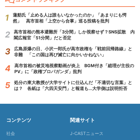
蓮舫氏「止める人は誰もいなかったのか」「あまりにも愕
然」 高市首相「上空から合掌」巡る投稿を批判
高市首相の熊本避難所「3分間」しか視察せず？SNS拡散 内
閣広報官「51分間」だと否定
広島原爆の日、小沢一郎氏が高市政権を「戦前回帰路線」と
非難 「この国は再び滅亡に向かいかねない」
高市首相の被災地視察動画が炎上 BGM付き「総理が主役の
PV」に「政権プロパガンダ」批判
処分の東大教授が大学サイトに仕込んだ「不適切な言葉」と
は？ 各紙は「六四天安門」と報道も...大学側は説明拒否
コンテンツ
関連サイト
社会
J-CASTニュース