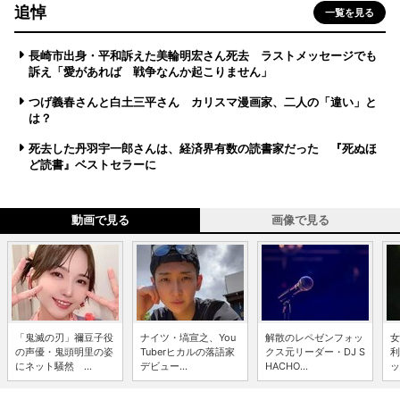
追悼
一覧を見る
長崎市出身・平和訴えた美輪明宏さん死去 ラストメッセージでも
訴え「愛があれば 戦争なんか起こりません」
つげ義春さんと白土三平さん カリスマ漫画家、二人の「違い」と
は？
死去した丹羽宇一郎さんは、経済界有数の読書家だった 『死ぬほ
ど読書』ベストセラーに
動画で見る
画像で見る
「鬼滅の刃」禰豆子役
ナイツ・塙宣之、You
解散のレペゼンフォッ
女
の声優・鬼頭明里の姿
Tuberヒカルの落語家
クス元リーダー・DJ S
利
にネット騒然 ...
デビュー...
HACHO...
ッ