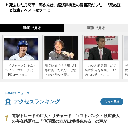
死去した丹羽宇一郎さんは、経済界有数の読書家だった 『死ぬほ
ど読書』ベストセラーに
動画で見る
画像で見る
【ドジャース】キム・
新党結成で「「騙し討
「れいわ新選組」が党
登
ヘソン、大リーグ公式
ちにあった気分」と怒
名の変更を発表、「い
女
「PSロースタ...
ったひろゆき妻...
のちの党」へ ...
発
J-CAST ニュース
アクセスランキング
もっと見る
電撃トレードの巨人・リチャード、ソフトバンク・秋広優人
の存在感薄れ...「他球団の方が出場機会ある」の声が