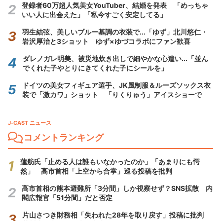
登録者60万超人気美女YouTuber、結婚を発表 「めっちゃ
いい人に出会えた」「私今すごく安定してる」
羽生結弦、美しいブルー基調の衣装で...「ゆず」北川悠仁・
岩沢厚治と3ショット ゆず×ゆづコラボにファン歓喜
ダレノガレ明美、被災地炊き出しで細やかな心遣い...「並ん
でくれた子やとりにきてくれた子にシールを」
ドイツの美女フィギュア選手、JK風制服＆ルーズソックス衣
装で「激カワ」ショット 「りくりゅう」アイスショーで
J-CAST ニュース
コメントランキング
蓮舫氏「止める人は誰もいなかったのか」「あまりにも愕
然」 高市首相「上空から合掌」巡る投稿を批判
高市首相の熊本避難所「3分間」しか視察せず？SNS拡散 内
閣広報官「51分間」だと否定
片山さつき財務相「失われた28年を取り戻す」投稿に批判