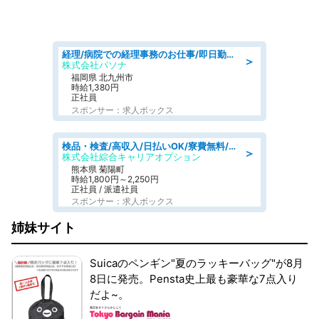
経理/病院での経理事務のお仕事/即日勤務可/車通勤可/経理/一般事務
＞
株式会社パソナ
福岡県 北九州市
時給1,380円
正社員
スポンサー：求人ボックス
検品・検査/高収入/日払いOK/寮費無料/日勤/20・30・40代活躍中
＞
株式会社綜合キャリアオプション
熊本県 菊陽町
時給1,800円～2,250円
正社員 / 派遣社員
スポンサー：求人ボックス
姉妹サイト
Suicaのペンギン"夏のラッキーバッグ"が8月
8日に発売。Pensta史上最も豪華な7点入り
だよ~。