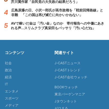
芥川賞作家「自民党の大失政の結果だろう」
広島原爆の日、小沢一郎氏が高市政権を「戦前回帰路線」と
非難 「この国は再び滅亡に向かいかねない」
AVで稼いだ金は「汚い金」なのか 寄付報告への中傷にあき
れる声...スリムクラブ真栄田もバッサリ「汚い心だね」
コンテンツ
関連サイト
社会
J-CASTニュース
政治
J-CASTトレンド
経済
J-CAST会社ウォッチ
IT
BOOKウォッチ
エンタメ
東京バーゲンマニア
スポーツ
Jタウンネット
メディア
ゼロまる