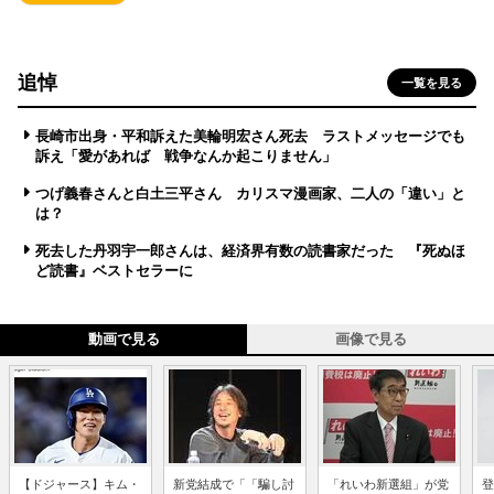
追悼
一覧を見る
長崎市出身・平和訴えた美輪明宏さん死去 ラストメッセージでも
訴え「愛があれば 戦争なんか起こりません」
つげ義春さんと白土三平さん カリスマ漫画家、二人の「違い」と
は？
死去した丹羽宇一郎さんは、経済界有数の読書家だった 『死ぬほ
ど読書』ベストセラーに
動画で見る
画像で見る
【ドジャース】キム・
新党結成で「「騙し討
「れいわ新選組」が党
登