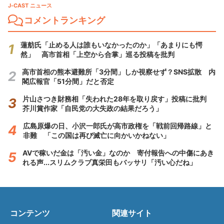
J-CAST ニュース
コメントランキング
蓮舫氏「止める人は誰もいなかったのか」「あまりにも愕
然」 高市首相「上空から合掌」巡る投稿を批判
高市首相の熊本避難所「3分間」しか視察せず？SNS拡散 内
閣広報官「51分間」だと否定
片山さつき財務相「失われた28年を取り戻す」投稿に批判
芥川賞作家「自民党の大失政の結果だろう」
広島原爆の日、小沢一郎氏が高市政権を「戦前回帰路線」と
非難 「この国は再び滅亡に向かいかねない」
AVで稼いだ金は「汚い金」なのか 寄付報告への中傷にあき
れる声...スリムクラブ真栄田もバッサリ「汚い心だね」
コンテンツ
関連サイト