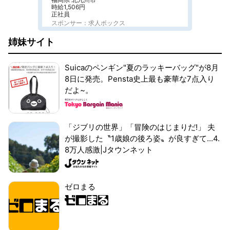
時給1,506円
正社員
スポンサー：求人ボックス
姉妹サイト
Suicaのペンギン"夏のラッキーバッグ"が8月
8日に発売。Pensta史上最も豪華な7点入り
だよ~。
「ジブリの世界」「冒険のはじまりだ!」 夫
が撮影した〝1歳娘の後ろ姿〟が良すぎて...4.
8万人感激|Jタウンネット
ゼロまる