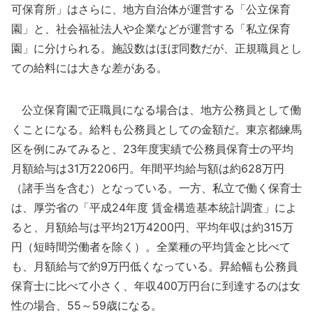
可保育所」はさらに、地方自治体が運営する「公立保育
園」と、社会福祉法人や企業などが運営する「私立保育
園」に分けられる。施設数はほぼ同数だが、正規職員とし
ての給料には大きな差がある。
公立保育園で正職員になる場合は、地方公務員として働
くことになる。給料も公務員としての金額だ。東京都練馬
区を例にみてみると、23年度実績で公務員保育士の平均
月額給与は31万2206円。年間平均給与額は約628万円
（諸手当を含む）となっている。一方、私立で働く保育士
は、厚労省の「平成24年度 賃金構造基本統計調査」によ
ると、月額給与は平均21万4200円、平均年収は約315万
円（短時間労働者を除く）。全業種の平均賃金と比べて
も、月額給与で約9万円低くなっている。昇給幅も公務員
保育士に比べて小さく、年収400万円台に到達するのは女
性の場合、55～59歳になる。