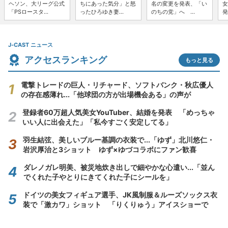
ヘソン、大リーグ公式
ちにあった気分」と怒
名の変更を発表、「い
女
「PSロースタ...
ったひろゆき妻...
のちの党」へ ...
発
J-CAST ニュース
アクセスランキング
もっと見る
電撃トレードの巨人・リチャード、ソフトバンク・秋広優人
の存在感薄れ...「他球団の方が出場機会ある」の声が
登録者60万超人気美女YouTuber、結婚を発表 「めっちゃ
いい人に出会えた」「私今すごく安定してる」
羽生結弦、美しいブルー基調の衣装で...「ゆず」北川悠仁・
岩沢厚治と3ショット ゆず×ゆづコラボにファン歓喜
ダレノガレ明美、被災地炊き出しで細やかな心遣い...「並ん
でくれた子やとりにきてくれた子にシールを」
ドイツの美女フィギュア選手、JK風制服＆ルーズソックス衣
装で「激カワ」ショット 「りくりゅう」アイスショーで