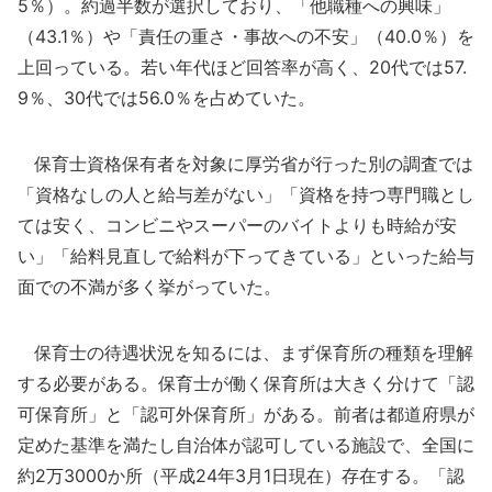
5％）。約過半数が選択しており、「他職種への興味」
（43.1％）や「責任の重さ・事故への不安」（40.0％）を
上回っている。若い年代ほど回答率が高く、20代では57.
9％、30代では56.0％を占めていた。
保育士資格保有者を対象に厚労省が行った別の調査では
「資格なしの人と給与差がない」「資格を持つ専門職とし
ては安く、コンビニやスーパーのバイトよりも時給が安
い」「給料見直しで給料が下ってきている」といった給与
面での不満が多く挙がっていた。
保育士の待遇状況を知るには、まず保育所の種類を理解
する必要がある。保育士が働く保育所は大きく分けて「認
可保育所」と「認可外保育所」がある。前者は都道府県が
定めた基準を満たし自治体が認可している施設で、全国に
約2万3000か所（平成24年3月1日現在）存在する。「認