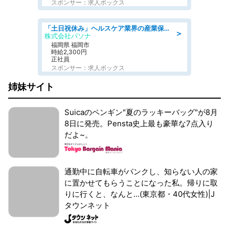
スポンサー：求人ボックス
「土日祝休み」ヘルスケア業界の産業保健師/高時給/未経験OK/要資格:保健師、正看護師
＞
株式会社パソナ
福岡県 福岡市
時給2,300円
正社員
スポンサー：求人ボックス
姉妹サイト
Suicaのペンギン"夏のラッキーバッグ"が8月
8日に発売。Pensta史上最も豪華な7点入り
だよ~。
通勤中に自転車がパンクし、知らない人の家
に置かせてもらうことになった私。帰りに取
りに行くと、なんと...(東京都・40代女性)|J
タウンネット