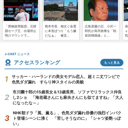
「異物使用疑惑」元韓
熊本市長、相次ぐ余震
広島原爆の日、小沢一
張
国セーブ王、出場停止
に本音ぽつり「もう嫌
郎氏が高市政権を「戦
ォ
明けマウンドで...
だなぁ」 被災...
前回帰路線」と...
気
J-CAST ニュース
アクセスランキング
もっと見る
サッカー・ハーランドの美女モデル恋人、超ミニ丈ワンピで
色気ダダ漏れ すらり神スタイルの美貌
市川團十郎の15歳長女＆13歳長男、ソファでリラックス仲良
し2ショ 「海老蔵さんにも麻央さんにも似てますね」「大人
になったな～」
NHK朝ドラ「風、薫る」、色気ダダ漏れ俳優の強烈インパク
ト登場シーンに沸く 「苦しそうなのに」「シャツ姿艶っぽ
い」