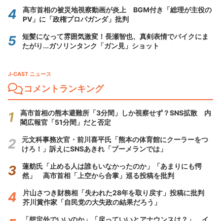
高市首相の被災地視察動画が炎上 BGM付き「総理が主役の
PV」に「政権プロパガンダ」批判
短髪になって雰囲気激変！長瀬智也、真剣表情でバイクにま
たがり...ガソリンタンク「ガン見」ショット
J-CAST ニュース
コメントランキング
高市首相の熊本避難所「3分間」しか視察せず？SNS拡散 内
閣広報官「51分間」だと否定
元文科事務次官・前川喜平氏「熊本の体育館にクーラーをつ
けろ！」訴えにSNSあきれ「ブーメランでは」
蓮舫氏「止める人は誰もいなかったのか」「あまりにも愕
然」 高市首相「上空から合掌」巡る投稿を批判
片山さつき財務相「失われた28年を取り戻す」投稿に批判
芥川賞作家「自民党の大失政の結果だろう」
「想定外でいいのか」「戻っていいとアナウンスは？」 イ