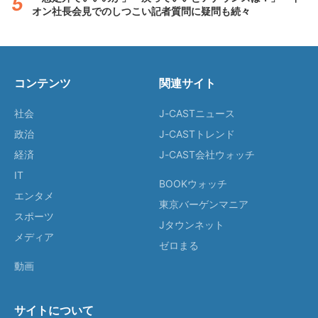
オン社長会見でのしつこい記者質問に疑問も続々
コンテンツ
関連サイト
社会
J-CASTニュース
政治
J-CASTトレンド
経済
J-CAST会社ウォッチ
IT
BOOKウォッチ
エンタメ
東京バーゲンマニア
スポーツ
Jタウンネット
メディア
ゼロまる
動画
サイトについて