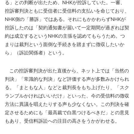
る」との判断が出たため、NHKが控訴していた。一審、
控訴審判決ともに受信者に受信料の支払いを命じており、
NHK側の「勝訴」ではある。それにもかかわらずNHKが
控訴したのは「契約通知書が届いて一定期間が過ぎれば契
約は成立するというNHKの主張を認めてもらうため。つ
まりは裁判という面倒な手続きを踏まずに徴収したいか
ら」（訴訟関係者）という。
この控訴審判決が出た直後から、ネット上では「当然の
判決」「常識的な判決」など評価する声が多数みかけられ
る。「まともな人」などと裁判長をもち上げたり、「スク
ランブルかければいいだけ」といった、今の受信料の徴収
方法に異議を唱えたりする声も少なくない。この判決を確
定させるためにも「最高裁で白黒つけるべきだ」との意見
もあり、受信料訴訟への注目の高さをうかがわせる。