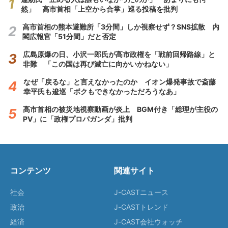
然」 高市首相「上空から合掌」巡る投稿を批判
高市首相の熊本避難所「3分間」しか視察せず？SNS拡散 内
閣広報官「51分間」だと否定
広島原爆の日、小沢一郎氏が高市政権を「戦前回帰路線」と
非難 「この国は再び滅亡に向かいかねない」
なぜ「戻るな」と言えなかったのか イオン爆発事故で斎藤
幸平氏も逡巡「ボクもできなかっただろうなあ」
高市首相の被災地視察動画が炎上 BGM付き「総理が主役の
PV」に「政権プロパガンダ」批判
コンテンツ
関連サイト
社会
J-CASTニュース
政治
J-CASTトレンド
経済
J-CAST会社ウォッチ