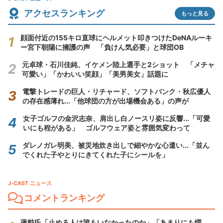
アクセスランキング
もっと見る
顔面付近の155キロ直球にヘルメット叩きつけたDeNAルーキ
ー宮下朝陽に擁護の声 「負けん気必要」と球団OB
元卓球・石川佳純、イケメン陸上選手と2ショット 「メチャ
可愛い」「かわいい笑顔」「美男美女」話題に
電撃トレードの巨人・リチャード、ソフトバンク・秋広優人
の存在感薄れ...「他球団の方が出場機会ある」の声が
女子ゴルフの金沢志奈、肩出し白ノースリ姿に反響...「可愛
いにも程がある」 ゴルフウェア姿と雰囲気変わって
ダレノガレ明美、被災地炊き出しで細やかな心遣い...「並ん
でくれた子やとりにきてくれた子にシールを」
J-CAST ニュース
コメントランキング
蓮舫氏「止める人は誰もいなかったのか」「あまりにも愕