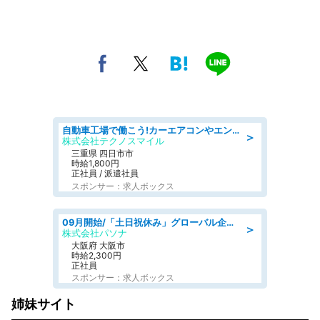
自動車工場で働こう!カーエアコンやエンジンの製造・加工業務/寮完備 denso aichi
＞
株式会社テクノスマイル
三重県 四日市市
時給1,800円
正社員 / 派遣社員
スポンサー：求人ボックス
09月開始/「土日祝休み」グローバル企業での産業保健のお仕事/保健師/高時給/残業なし/服装自由
＞
株式会社パソナ
大阪府 大阪市
時給2,300円
正社員
スポンサー：求人ボックス
姉妹サイト