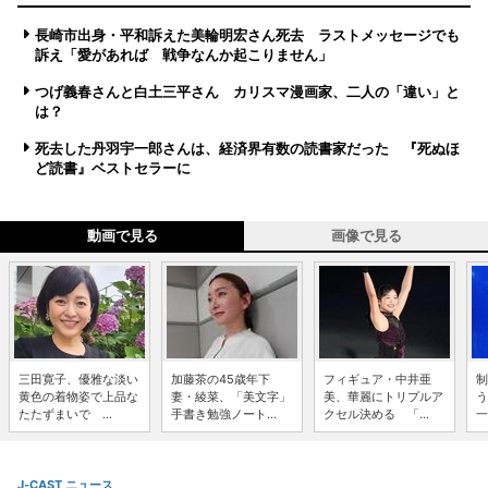
長崎市出身・平和訴えた美輪明宏さん死去 ラストメッセージでも
訴え「愛があれば 戦争なんか起こりません」
つげ義春さんと白土三平さん カリスマ漫画家、二人の「違い」と
は？
死去した丹羽宇一郎さんは、経済界有数の読書家だった 『死ぬほ
ど読書』ベストセラーに
動画で見る
画像で見る
三田寛子、優雅な淡い
加藤茶の45歳年下
フィギュア・中井亜
制
黄色の着物姿で上品な
妻・綾菜、「美文字」
美、華麗にトリプルア
う
たたずまいで ...
手書き勉強ノート...
クセル決める 「...
一
J-CAST ニュース