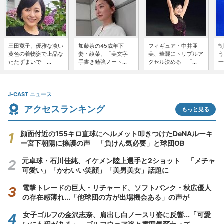
三田寛子、優雅な淡い
加藤茶の45歳年下
フィギュア・中井亜
制
黄色の着物姿で上品な
妻・綾菜、「美文字」
美、華麗にトリプルア
う
たたずまいで ...
手書き勉強ノート...
クセル決める 「...
一
J-CAST ニュース
アクセスランキング
もっと見る
顔面付近の155キロ直球にヘルメット叩きつけたDeNAルーキ
ー宮下朝陽に擁護の声 「負けん気必要」と球団OB
元卓球・石川佳純、イケメン陸上選手と2ショット 「メチャ
可愛い」「かわいい笑顔」「美男美女」話題に
電撃トレードの巨人・リチャード、ソフトバンク・秋広優人
の存在感薄れ...「他球団の方が出場機会ある」の声が
女子ゴルフの金沢志奈、肩出し白ノースリ姿に反響...「可愛