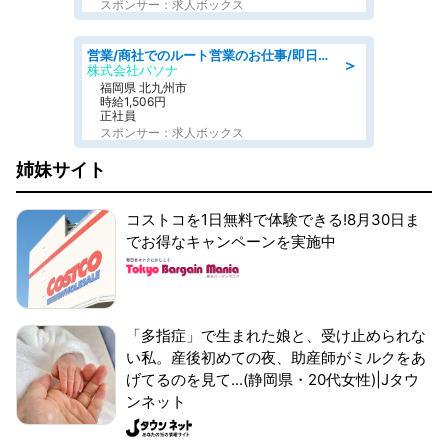
スポンサー：求人ボックス
営業/商社でのルート営業のお仕事/即日勤務可/車通勤可/営業
＞
株式会社パソナ
福岡県 北九州市
時給1,506円
正社員
スポンサー：求人ボックス
姉妹サイト
コストコを1日無料で体験できる!8月30日ま
でお得なキャンペーンを実施中
「多指症」で生まれた娘と、受け止められな
い私。産後初めての夜、助産師がミルクをあ
げてるのを見て...(静岡県・20代女性)|Jタウ
ンネット