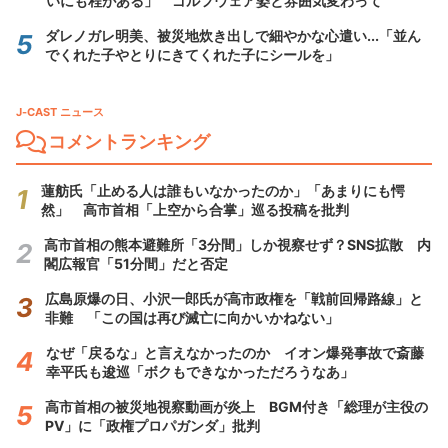
いにも程がある」 ゴルフウェア姿と雰囲気変わって
ダレノガレ明美、被災地炊き出しで細やかな心遣い...「並ん
でくれた子やとりにきてくれた子にシールを」
J-CAST ニュース
コメントランキング
蓮舫氏「止める人は誰もいなかったのか」「あまりにも愕
然」 高市首相「上空から合掌」巡る投稿を批判
高市首相の熊本避難所「3分間」しか視察せず？SNS拡散 内
閣広報官「51分間」だと否定
広島原爆の日、小沢一郎氏が高市政権を「戦前回帰路線」と
非難 「この国は再び滅亡に向かいかねない」
なぜ「戻るな」と言えなかったのか イオン爆発事故で斎藤
幸平氏も逡巡「ボクもできなかっただろうなあ」
高市首相の被災地視察動画が炎上 BGM付き「総理が主役の
PV」に「政権プロパガンダ」批判