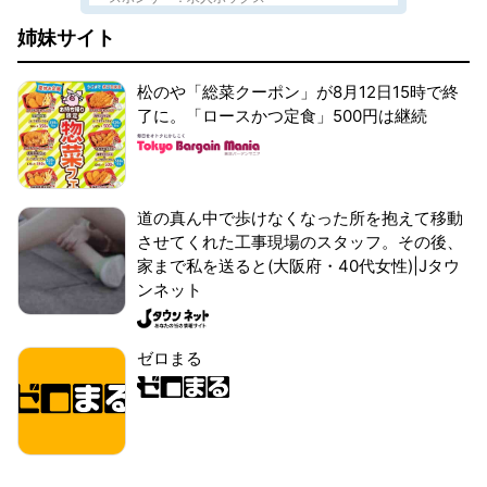
姉妹サイト
松のや「総菜クーポン」が8月12日15時で終
了に。「ロースかつ定食」500円は継続
道の真ん中で歩けなくなった所を抱えて移動
させてくれた工事現場のスタッフ。その後、
家まで私を送ると(大阪府・40代女性)|Jタウ
ンネット
ゼロまる