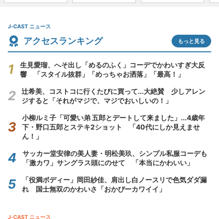
J-CAST ニュース
アクセスランキング
もっと見る
生見愛瑠、へそ出し「めるのふく」コーデでかわいすぎ大反
響 「スタイル抜群」「めっちゃお洒落」「最高！」
辻希美、コストコに行くたびに買って...大絶賛 少しアレン
ジすると「それがマジで、マジでおいしいの！」
小柳ルミ子「可愛い弟 五郎とデートして来ました」...4歳年
下・野口五郎とステキ2ショット 「40代にしか見えませ
ん！」
サッカー堂安律の美人妻・明松美玖、シンプル私服コーデも
「激カワ」サングラス頭にのせて 「本当にかわいい」
「役満ボディー」岡田紗佳、肩出し白ノースリで色気ダダ漏
れ 国士無双のかわいさ「おかぴーカワイイ」
J-CAST ニュース