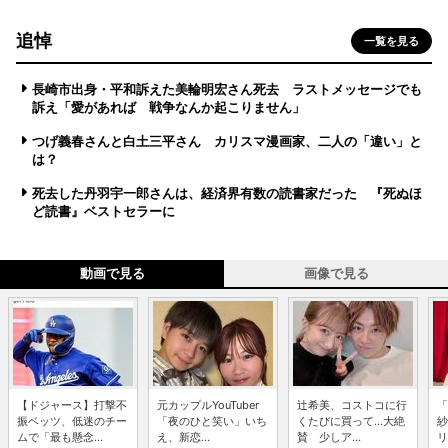
追悼
一覧を見る
長崎市出身・平和訴えた美輪明宏さん死去 ラストメッセージでも
訴え「愛があれば 戦争なんか起こりません」
つげ義春さんと白土三平さん カリスマ漫画家、二人の「違い」と
は？
死去した丹羽宇一郎さんは、経済界有数の読書家だった 『死ぬほ
ど読書』ベストセラーに
動画で見る
画像で見る
【ドジャース】打撃不
元カップルYouTuber
辻希美、コストコに行
「
振ベッツ、低迷のチー
「夜のひと笑い」いち
くたびに買って...大絶
紗
ムで「最も懸念...
え、新恋...
賛 少しア...
リ