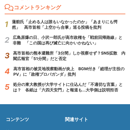
コメントランキング
蓮舫氏「止める人は誰もいなかったのか」「あまりにも愕
然」 高市首相「上空から合掌」巡る投稿を批判
広島原爆の日、小沢一郎氏が高市政権を「戦前回帰路線」と
非難 「この国は再び滅亡に向かいかねない」
高市首相の熊本避難所「3分間」しか視察せず？SNS拡散 内
閣広報官「51分間」だと否定
高市首相の被災地視察動画が炎上 BGM付き「総理が主役の
PV」に「政権プロパガンダ」批判
処分の東大教授が大学サイトに仕込んだ「不適切な言葉」と
は？ 各紙は「六四天安門」と報道も...大学側は説明拒否
コンテンツ
関連サイト