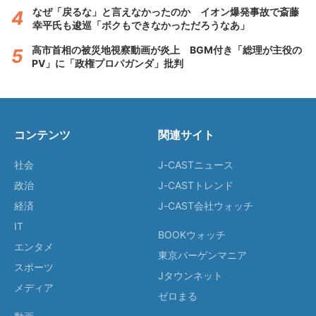
なぜ「戻るな」と言えなかったのか イオン爆発事故で斎藤
幸平氏も逡巡「ボクもできなかっただろうなあ」
高市首相の被災地視察動画が炎上 BGM付き「総理が主役の
PV」に「政権プロパガンダ」批判
コンテンツ
関連サイト
社会
J-CASTニュース
政治
J-CASTトレンド
経済
J-CAST会社ウォッチ
IT
BOOKウォッチ
エンタメ
東京バーゲンマニア
スポーツ
Jタウンネット
メディア
ゼロまる