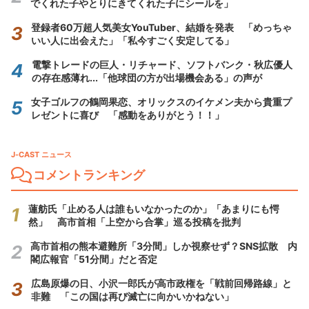
でくれた子やとりにきてくれた子にシールを」
登録者60万超人気美女YouTuber、結婚を発表 「めっちゃ
いい人に出会えた」「私今すごく安定してる」
電撃トレードの巨人・リチャード、ソフトバンク・秋広優人
の存在感薄れ...「他球団の方が出場機会ある」の声が
女子ゴルフの鶴岡果恋、オリックスのイケメン夫から貴重プ
レゼントに喜び 「感動をありがとう！！」
J-CAST ニュース
コメントランキング
蓮舫氏「止める人は誰もいなかったのか」「あまりにも愕
然」 高市首相「上空から合掌」巡る投稿を批判
高市首相の熊本避難所「3分間」しか視察せず？SNS拡散 内
閣広報官「51分間」だと否定
広島原爆の日、小沢一郎氏が高市政権を「戦前回帰路線」と
非難 「この国は再び滅亡に向かいかねない」