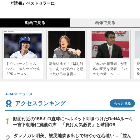
ど読書』ベストセラーに
動画で見る
画像で見る
【ドジャース】キム・
新党結成で「「騙し討
「れいわ新選組」が党
登
ヘソン、大リーグ公式
ちにあった気分」と怒
名の変更を発表、「い
女
「PSロースタ...
ったひろゆき妻...
のちの党」へ ...
発
J-CAST ニュース
アクセスランキング
もっと見る
顔面付近の155キロ直球にヘルメット叩きつけたDeNAルーキ
ー宮下朝陽に擁護の声 「負けん気必要」と球団OB
ダレノガレ明美、被災地炊き出しで細やかな心遣い...「並ん