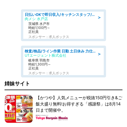
日払いOKで即日収入/キッチンスタッフ/「原付免許必須」デリバリー業務など、自己成長可能な幅広い仕事に挑戦!髪型自由&ピアス・ネイルOK/茨城県/水戸市
＞
肉メシ 水戸店
茨城県 水戸市
時給1,100円～
正社員
スポンサー：求人ボックス
検査/検品/ライン作業 日勤 土日休み 力仕事ほぼなし 座り作業メイン 検品·検査
＞
UTエージェント株式会社
岐阜県 羽島市
時給1,300円～
正社員
スポンサー：求人ボックス
姉妹サイト
【かつや】人気メニューが税抜150円引き&ご
飯大盛り無料!お得すぎる「感謝祭」は8月14
日まで開催中。