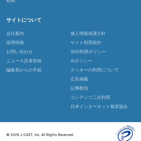
動画
サイトについて
会社案内
個人情報保護方針
採用情報
サイト利用規約
お問い合わせ
SNS利用ポリシー
ニュース読者投稿
AIポリシー
編集長からの手紙
クッキーの利用について
広告掲載
記事配信
コンテンツ二次利用
日本インターネット報道協会
© 2026 J-CAST, Inc. All Rights Reserved.