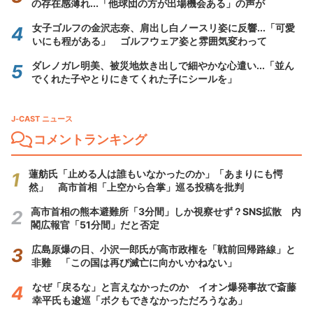
の存在感薄れ...「他球団の方が出場機会ある」の声が
女子ゴルフの金沢志奈、肩出し白ノースリ姿に反響...「可愛
いにも程がある」 ゴルフウェア姿と雰囲気変わって
ダレノガレ明美、被災地炊き出しで細やかな心遣い...「並ん
でくれた子やとりにきてくれた子にシールを」
J-CAST ニュース
コメントランキング
蓮舫氏「止める人は誰もいなかったのか」「あまりにも愕
然」 高市首相「上空から合掌」巡る投稿を批判
高市首相の熊本避難所「3分間」しか視察せず？SNS拡散 内
閣広報官「51分間」だと否定
広島原爆の日、小沢一郎氏が高市政権を「戦前回帰路線」と
非難 「この国は再び滅亡に向かいかねない」
なぜ「戻るな」と言えなかったのか イオン爆発事故で斎藤
幸平氏も逡巡「ボクもできなかっただろうなあ」