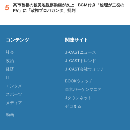
高市首相の被災地視察動画が炎上 BGM付き「総理が主役の
PV」に「政権プロパガンダ」批判
コンテンツ
関連サイト
社会
J-CASTニュース
政治
J-CASTトレンド
経済
J-CAST会社ウォッチ
IT
BOOKウォッチ
エンタメ
東京バーゲンマニア
スポーツ
Jタウンネット
メディア
ゼロまる
動画