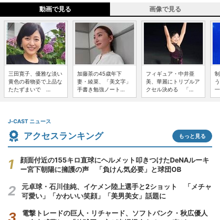
動画で見る
画像で見る
三田寛子、優雅な淡い
加藤茶の45歳年下
フィギュア・中井亜
制
黄色の着物姿で上品な
妻・綾菜、「美文字」
美、華麗にトリプルア
う
たたずまいで ...
手書き勉強ノート...
クセル決める 「...
一
J-CAST ニュース
アクセスランキング
もっと見る
顔面付近の155キロ直球にヘルメット叩きつけたDeNAルーキ
ー宮下朝陽に擁護の声 「負けん気必要」と球団OB
元卓球・石川佳純、イケメン陸上選手と2ショット 「メチャ
可愛い」「かわいい笑顔」「美男美女」話題に
電撃トレードの巨人・リチャード、ソフトバンク・秋広優人