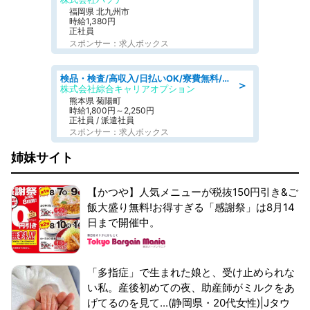
福岡県 北九州市
時給1,380円
正社員
スポンサー：求人ボックス
検品・検査/高収入/日払いOK/寮費無料/日勤/20・30・40代活躍中
＞
株式会社綜合キャリアオプション
熊本県 菊陽町
時給1,800円～2,250円
正社員 / 派遣社員
スポンサー：求人ボックス
姉妹サイト
【かつや】人気メニューが税抜150円引き&ご
飯大盛り無料!お得すぎる「感謝祭」は8月14
日まで開催中。
「多指症」で生まれた娘と、受け止められな
い私。産後初めての夜、助産師がミルクをあ
げてるのを見て...(静岡県・20代女性)|Jタウ