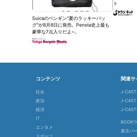
ト
Suicaのペンギン"夏のラッキーバッ
グ"が8月8日に発売。Pensta史上最も
豪華な7点入りだよ~。
コンテンツ
関連サ
社会
J-CAS
政治
J-CAS
経済
J-CA
IT
BOOK
エンタメ
東京バ
スポーツ