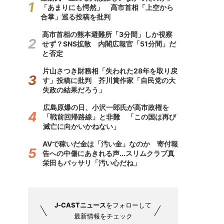
「あまりにも愕然」 高市首相「上空から
合掌」巡る投稿を批判
高市首相の熊本避難所「3分間」しか視察
せず？SNS拡散 内閣広報官「51分間」だ
と否定
片山さつき財務相「失われた28年を取り戻
す」投稿に批判 芥川賞作家「自民党の大
失政の結果だろう」
広島原爆の日、小沢一郎氏が高市政権を
「戦前回帰路線」と非難 「この国は再び
滅亡に向かいかねない」
AVで稼いだ金は「汚い金」なのか 寄付報
告への中傷にあきれる声...スリムクラブ真
栄田もバッサリ「汚い心だね」
J-CASTニュース
をフォローして
最新情報をチェック