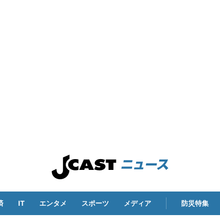
済
IT
エンタメ
スポーツ
メディア
防災特集