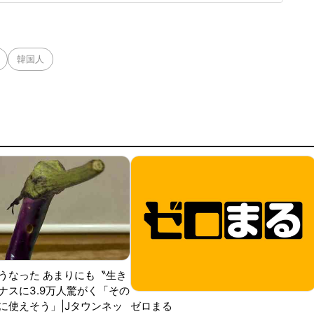
球ずつを受け、この試合でも阪神のデルミス・ガルシアが2回
韓国人
うなった あまりにも〝生き
ナスに3.9万人驚がく「その
に使えそう」|Jタウンネッ
ゼロまる