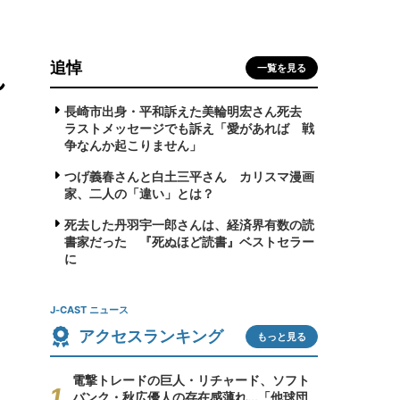
追悼
れ
一覧を見る
長崎市出身・平和訴えた美輪明宏さん死去
ラストメッセージでも訴え「愛があれば 戦
争なんか起こりません」
つげ義春さんと白土三平さん カリスマ漫画
家、二人の「違い」とは？
死去した丹羽宇一郎さんは、経済界有数の読
書家だった 『死ぬほど読書』ベストセラー
に
J-CAST ニュース
アクセスランキング
もっと見る
電撃トレードの巨人・リチャード、ソフト
バンク・秋広優人の存在感薄れ...「他球団