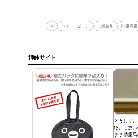
日は両チームが2死
に死球を受けた。内
K
ヘイトスピーチ
人種差別
関根麻里
姉妹サイト
どうしてこ
物〟っぽい
まま精霊馬