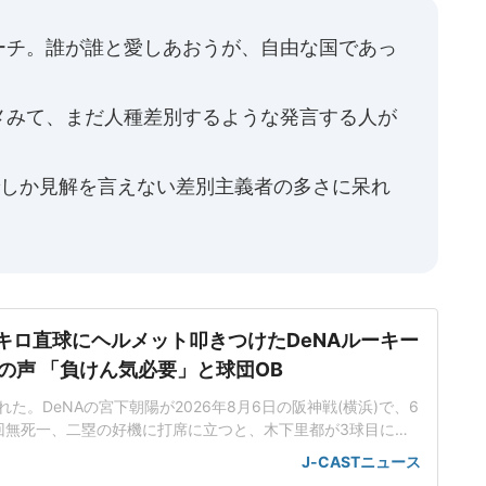
ーチ。誰が誰と愛しあおうが、自由な国であっ
メみて、まだ人種差別するような発言する人が
でしか見解を言えない差別主義者の多さに呆れ
5キロ直球にヘルメット叩きつけたDeNAルーキー
の声 「負けん気必要」と球団OB
た。DeNAの宮下朝陽が2026年8月6日の阪神戦(横浜)で、6
回無死一、二塁の好機に打席に立つと、木下里都が3球目に投
が顔面付近へ。もんどり打ってよけた宮下は怒りの表情を見せて
J-CASTニュース
けた。「熱くなってしまった部分があったのでしょう」前日5