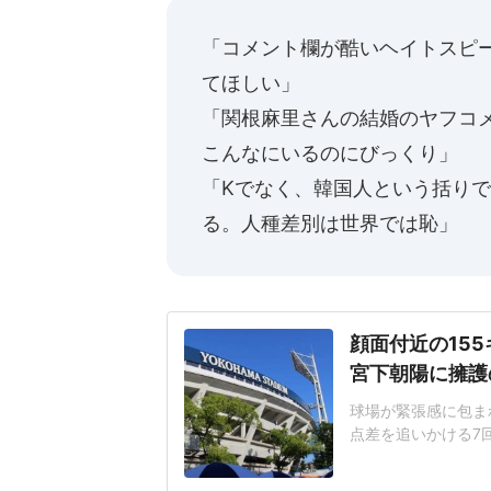
「コメント欄が酷いヘイトスピ
てほしい」
「関根麻里さんの結婚のヤフコ
こんなにいるのにびっくり」
「Kでなく、韓国人という括り
る。人種差別は世界では恥」
顔面付近の15
宮下朝陽に擁護
球場が緊張感に包まれ
点差を追いかける7
じた155キロ直球
ヘルメットを叩きつ