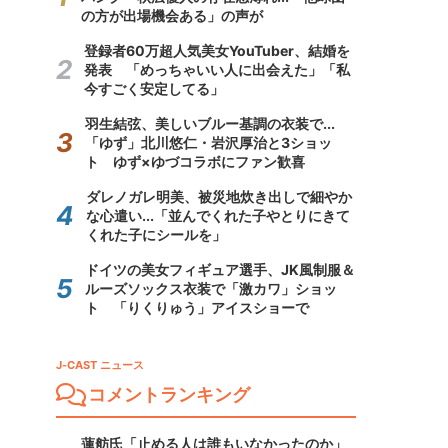
の方が出場機会ある」の声が
登録者60万超人気美女YouTuber、結婚を
発表 「めっちゃいい人に出会えた」「私
今すごく安定してる」
羽生結弦、美しいブルー基調の衣装で...
「ゆず」北川悠仁・岩沢厚治と3ショッ
ト ゆず×ゆづコラボにファン歓喜
ダレノガレ明美、被災地炊き出しで細やか
な心遣い...「並んでくれた子やとりにきて
くれた子にシールを」
ドイツの美女フィギュア選手、JK風制服＆
ルーズソックス衣装で「激カワ」ショッ
ト 「りくりゅう」アイスショーで
J-CAST ニュース
コメントランキング
蓮舫氏「止める人は誰もいなかったのか」