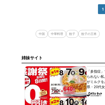
1
中国
中華料理
餃子
餃子の王将
姉妹サイト
「多指症」
られない私
がミルクをあ
県・20代女