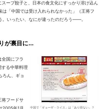
スープ餃子と、日本の食文化にすっかり溶け込ん
味は「中国では受け入れられなかった」（王将フ
う。いったい、なにが違ったのだろう――。
が裏目に...
は全国にフラ
開する中華料理
ちろん、ギョ
王将フードサ
005年1月
中国で「ギョーザ・ライス」は「あり得ない」？