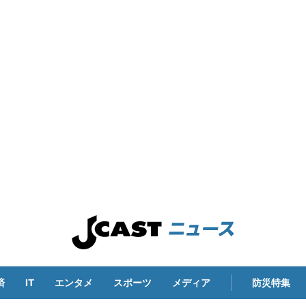
済
IT
エンタメ
スポーツ
メディア
防災特集