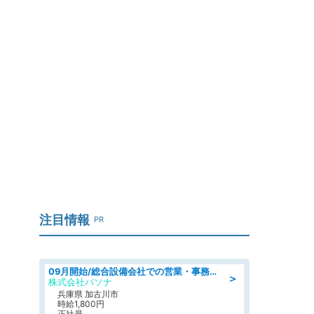
注目情報
PR
09月開始/総合設備会社での営業・事務のお仕事/車通勤可/賞与あり/営業/営業事務
＞
株式会社パソナ
兵庫県 加古川市
時給1,800円
正社員