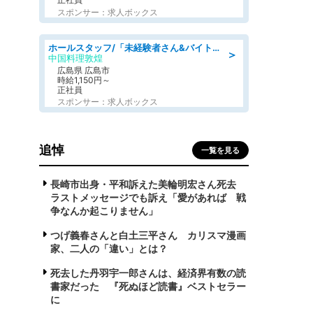
スポンサー：求人ボックス
ホールスタッフ/「未経験者さん&バイトデビューも大歓迎」残業ほぼなし×1日3時間〜勤務OK!フォロー体制も充実/広島県/広島市南区
＞
中国料理敦煌
広島県 広島市
時給1,150円～
正社員
スポンサー：求人ボックス
追悼
一覧を見る
長崎市出身・平和訴えた美輪明宏さん死去
ラストメッセージでも訴え「愛があれば 戦
争なんか起こりません」
つげ義春さんと白土三平さん カリスマ漫画
家、二人の「違い」とは？
死去した丹羽宇一郎さんは、経済界有数の読
書家だった 『死ぬほど読書』ベストセラー
に