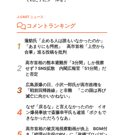
J-CAST ニュース
コメントランキング
蓮舫氏「止める人は誰もいなかったのか」
「あまりにも愕然」 高市首相「上空から
合掌」巡る投稿を批判
高市首相の熊本避難所「3分間」しか視察
せず？SNS拡散 内閣広報官「51分間」だ
と否定
広島原爆の日、小沢一郎氏が高市政権を
「戦前回帰路線」と非難 「この国は再び
滅亡に向かいかねない」
なぜ「戻るな」と言えなかったのか イオ
ン爆発事故で斎藤幸平氏も逡巡「ボクもで
きなかっただろうなあ」
高市首相の被災地視察動画が炎上 BGM付
き「総理が主役のPV」に「政権プロパガン