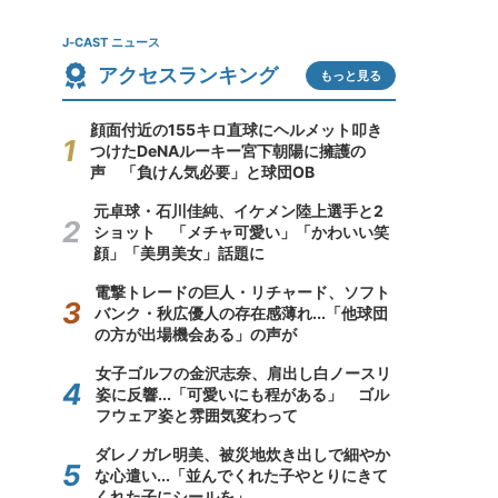
J-CAST ニュース
アクセスランキング
もっと見る
顔面付近の155キロ直球にヘルメット叩き
つけたDeNAルーキー宮下朝陽に擁護の
声 「負けん気必要」と球団OB
元卓球・石川佳純、イケメン陸上選手と2
ショット 「メチャ可愛い」「かわいい笑
顔」「美男美女」話題に
電撃トレードの巨人・リチャード、ソフト
バンク・秋広優人の存在感薄れ...「他球団
の方が出場機会ある」の声が
女子ゴルフの金沢志奈、肩出し白ノースリ
姿に反響...「可愛いにも程がある」 ゴル
フウェア姿と雰囲気変わって
ダレノガレ明美、被災地炊き出しで細やか
な心遣い...「並んでくれた子やとりにきて
くれた子にシールを」