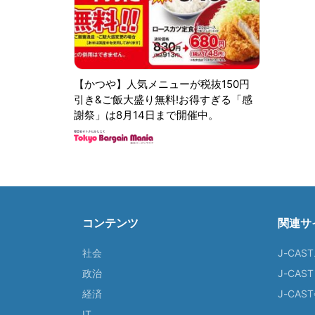
【かつや】人気メニューが税抜150円
引き&ご飯大盛り無料!お得すぎる「感
謝祭」は8月14日まで開催中。
コンテンツ
関連サ
社会
J-CAS
政治
J-CAS
経済
J-CA
IT