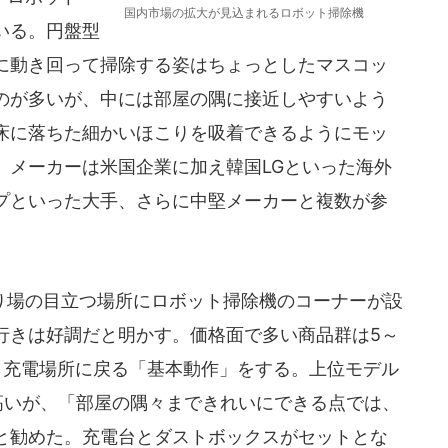
国内市場の拡大が見込まれるロボット掃除機
いる。円盤型
に動き回って掃除する姿はちょっとしたマスコッ
のが多いが、中には部屋の隅に接近しやすいよう
床に落ちた細かいほこりを吸着できるようにモッ
。メーカーは米国企業に加え韓国LGといった海外
プといった大手、さらに中堅メーカーと複数が参
場の目立つ場所にロボット掃除機のコーナーが設
行きは好調だと明かす。価格面で多い商品群は5～
ら充電場所に戻る「基本動作」をする。上位モデル
高いが、「部屋の隅々まできれいにできる点では、
と勧めた。充電台とダストボックスがセットとな