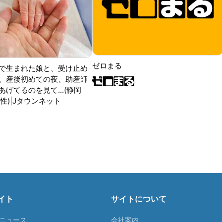
ゼロまる
で生まれた娘と、受け止め
。産後初めての夜、助産師
げてるのを見て...(静岡
性)|Jタウンネット
イト
サイトについて
Tニュース
会社案内