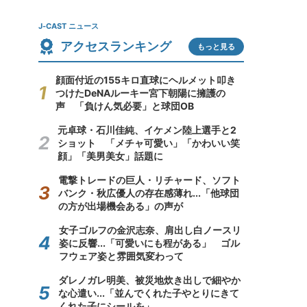
J-CAST ニュース
アクセスランキング
もっと見る
顔面付近の155キロ直球にヘルメット叩き
つけたDeNAルーキー宮下朝陽に擁護の
声 「負けん気必要」と球団OB
元卓球・石川佳純、イケメン陸上選手と2
ショット 「メチャ可愛い」「かわいい笑
顔」「美男美女」話題に
電撃トレードの巨人・リチャード、ソフト
バンク・秋広優人の存在感薄れ...「他球団
の方が出場機会ある」の声が
女子ゴルフの金沢志奈、肩出し白ノースリ
姿に反響...「可愛いにも程がある」 ゴル
フウェア姿と雰囲気変わって
ダレノガレ明美、被災地炊き出しで細やか
な心遣い...「並んでくれた子やとりにきて
くれた子にシールを」