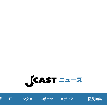
済
IT
エンタメ
スポーツ
メディア
防災特集