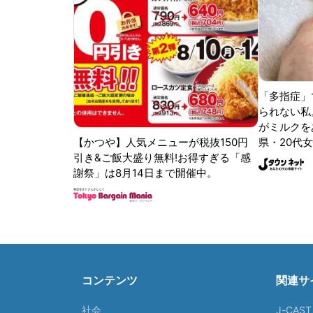
「多指症」
られない私
がミルクをあ
【かつや】人気メニューが税抜150円
県・20代女
引き&ご飯大盛り無料!お得すぎる「感
謝祭」は8月14日まで開催中。
コンテンツ
関連サ
社会
J-CAS