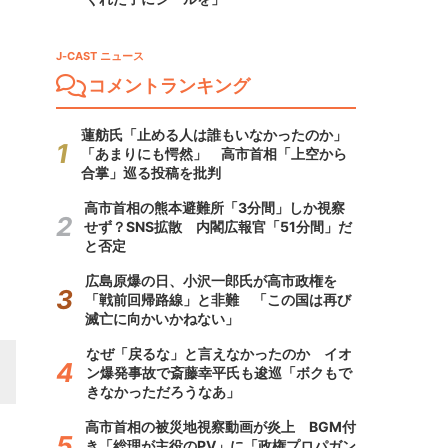
J-CAST ニュース
コメントランキング
蓮舫氏「止める人は誰もいなかったのか」
「あまりにも愕然」 高市首相「上空から
合掌」巡る投稿を批判
高市首相の熊本避難所「3分間」しか視察
せず？SNS拡散 内閣広報官「51分間」だ
と否定
広島原爆の日、小沢一郎氏が高市政権を
「戦前回帰路線」と非難 「この国は再び
滅亡に向かいかねない」
なぜ「戻るな」と言えなかったのか イオ
ン爆発事故で斎藤幸平氏も逡巡「ボクもで
きなかっただろうなあ」
高市首相の被災地視察動画が炎上 BGM付
き「総理が主役のPV」に「政権プロパガン