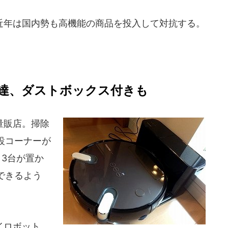
年は国内勢も高機能の商品を投入して対抗する。
。
達、ダストボックス付きも
量販店。掃除
設コーナーが
3台が置か
できるよう
イロボット