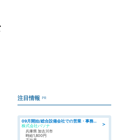
な
注目情報
PR
09月開始/総合設備会社での営業・事務のお仕事/車通勤可/賞与あり/営業/営業事務
＞
株式会社パソナ
兵庫県 加古川市
時給1,800円
正社員