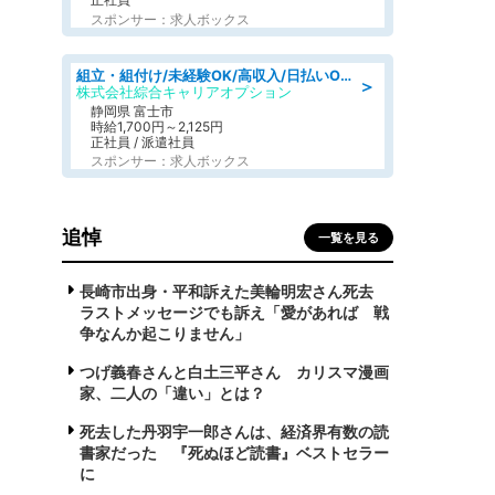
スポンサー：求人ボックス
組立・組付け/未経験OK/高収入/日払いOK/寮費無料/交替制
＞
株式会社綜合キャリアオプション
静岡県 富士市
時給1,700円～2,125円
正社員 / 派遣社員
スポンサー：求人ボックス
追悼
一覧を見る
長崎市出身・平和訴えた美輪明宏さん死去
ラストメッセージでも訴え「愛があれば 戦
争なんか起こりません」
つげ義春さんと白土三平さん カリスマ漫画
家、二人の「違い」とは？
死去した丹羽宇一郎さんは、経済界有数の読
書家だった 『死ぬほど読書』ベストセラー
に