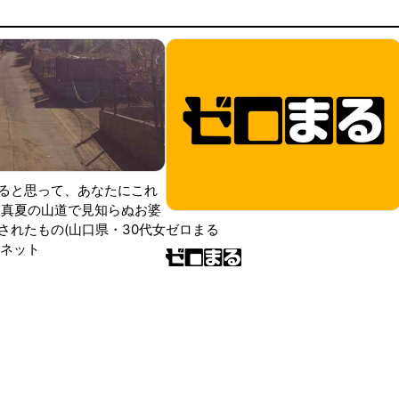
ると思って、あなたにこれ
 真夏の山道で見知らぬお婆
されたもの(山口県・30代女
ゼロまる
ンネット