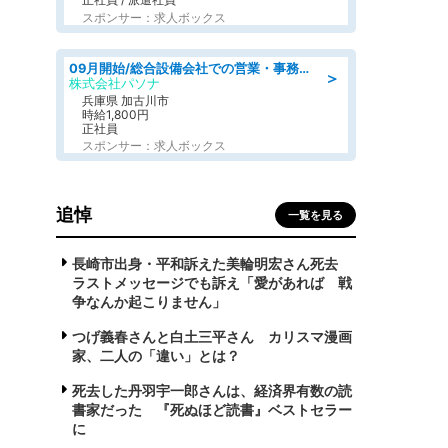
スポンサー：求人ボックス
09月開始/総合設備会社での営業・事務のお仕事/車通勤可/賞与あり/営業/営業事務
＞
株式会社パソナ
兵庫県 加古川市
時給1,800円
正社員
スポンサー：求人ボックス
追悼
一覧を見る
長崎市出身・平和訴えた美輪明宏さん死去
ラストメッセージでも訴え「愛があれば 戦
争なんか起こりません」
つげ義春さんと白土三平さん カリスマ漫画
家、二人の「違い」とは？
死去した丹羽宇一郎さんは、経済界有数の読
書家だった 『死ぬほど読書』ベストセラー
に