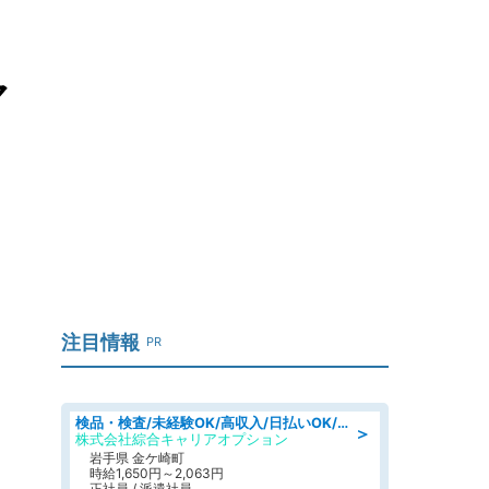
マ
注目情報
PR
検品・検査/未経験OK/高収入/日払いOK/交替制/20・30・40代活躍中
＞
株式会社綜合キャリアオプション
岩手県 金ケ崎町
時給1,650円～2,063円
正社員 / 派遣社員