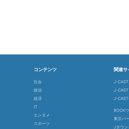
コンテンツ
関連サ
社会
J-CAS
政治
J-CAS
経済
J-CA
IT
BOOK
エンタメ
東京バ
スポーツ
Jタウン