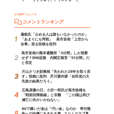
J-CAST ニュース
コメントランキング
蓮舫氏「止める人は誰もいなかったのか」
「あまりにも愕然」 高市首相「上空から
合掌」巡る投稿を批判
高市首相の熊本避難所「3分間」しか視察
せず？SNS拡散 内閣広報官「51分間」だ
と否定
片山さつき財務相「失われた28年を取り戻
す」投稿に批判 芥川賞作家「自民党の大
失政の結果だろう」
広島原爆の日、小沢一郎氏が高市政権を
「戦前回帰路線」と非難 「この国は再び
滅亡に向かいかねない」
AVで稼いだ金は「汚い金」なのか 寄付報
告への中傷にあきれる声...スリムクラブ真