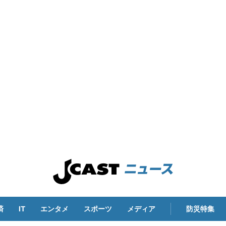
済
IT
エンタメ
スポーツ
メディア
防災特集