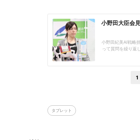
小野田大臣会見
小野田紀美AI戦略
って質問を繰り返
題となっている。
工知能基本計画の
その後の質疑応答で
1
タブレット