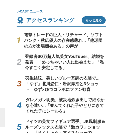
J-CAST ニュース
アクセスランキング
もっと見る
電撃トレードの巨人・リチャード、ソフト
バンク・秋広優人の存在感薄れ...「他球団
の方が出場機会ある」の声が
登録者60万超人気美女YouTuber、結婚を
発表 「めっちゃいい人に出会えた」「私
今すごく安定してる」
羽生結弦、美しいブルー基調の衣装で...
「ゆず」北川悠仁・岩沢厚治と3ショッ
ト ゆず×ゆづコラボにファン歓喜
ダレノガレ明美、被災地炊き出しで細やか
な心遣い...「並んでくれた子やとりにきて
くれた子にシールを」
ドイツの美女フィギュア選手、JK風制服＆
ルーズソックス衣装で「激カワ」ショッ
ト 「りくりゅう」アイスショーで