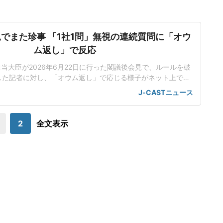
でまた珍事 「1社1問」無視の連続質問に「オウ
ム返し」で反応
担当大臣が2026年6月22日に行った閣議後会見で、ルールを破
した記者に対し、「オウム返し」で応じる様子がネット上で話
人工知能基本計画の改定素案めぐり応酬小野田氏は会見で、人
J-CASTニュース
改定素案を決定したことを報告した。話題を集めているのは、
のやり取りだった。男性記者はまず、理化学研究所(理研)が19
日に公開した「新しいスパコ
2
全文表示