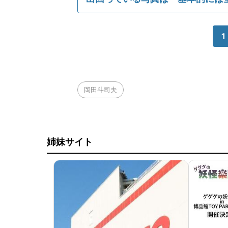
1
岡田斗司夫
姉妹サイト