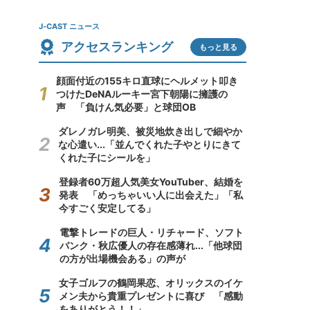
J-CAST ニュース
アクセスランキング
もっと見る
顔面付近の155キロ直球にヘルメット叩き
つけたDeNAルーキー宮下朝陽に擁護の
声 「負けん気必要」と球団OB
ダレノガレ明美、被災地炊き出しで細やか
な心遣い...「並んでくれた子やとりにきて
くれた子にシールを」
登録者60万超人気美女YouTuber、結婚を
発表 「めっちゃいい人に出会えた」「私
今すごく安定してる」
電撃トレードの巨人・リチャード、ソフト
バンク・秋広優人の存在感薄れ...「他球団
の方が出場機会ある」の声が
女子ゴルフの鶴岡果恋、オリックスのイケ
メン夫から貴重プレゼントに喜び 「感動
をありがとう！！」