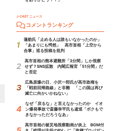
J-CAST ニュース
コメントランキング
蓮舫氏「止める人は誰もいなかったのか」
「あまりにも愕然」 高市首相「上空から
合掌」巡る投稿を批判
高市首相の熊本避難所「3分間」しか視察
せず？SNS拡散 内閣広報官「51分間」だ
と否定
広島原爆の日、小沢一郎氏が高市政権を
「戦前回帰路線」と非難 「この国は再び
滅亡に向かいかねない」
なぜ「戻るな」と言えなかったのか イオ
ン爆発事故で斎藤幸平氏も逡巡「ボクもで
きなかっただろうなあ」
高市首相の被災地視察動画が炎上 BGM付
き「総理が主役のPV」に「政権プロパガン