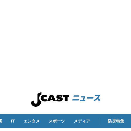
済
IT
エンタメ
スポーツ
メディア
防災特集