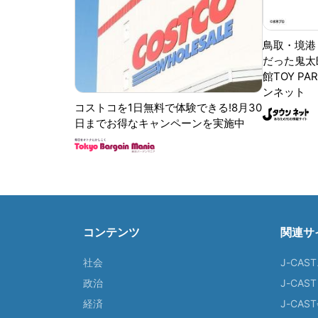
鳥取・境港
だった鬼太
館TOY PA
ンネット
コストコを1日無料で体験できる!8月30
日までお得なキャンペーンを実施中
コンテンツ
関連サ
社会
J-CAS
政治
J-CAS
経済
J-CA