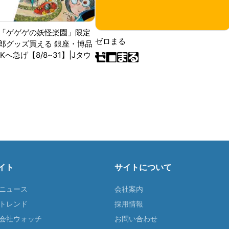
「ゲゲゲの妖怪楽園」限定
ゼロまる
郎グッズ買える 銀座・博品
RKへ急げ【8/8~31】|Jタウ
イト
サイトについて
Tニュース
会社案内
Tトレンド
採用情報
ST会社ウォッチ
お問い合わせ