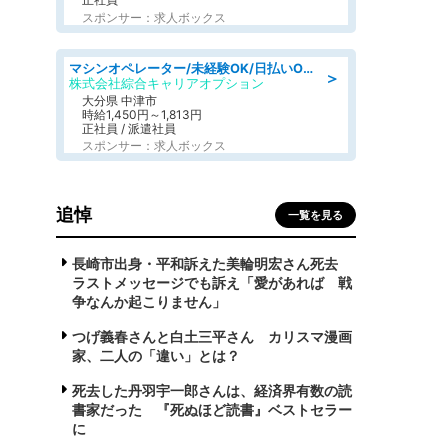
スポンサー：求人ボックス
マシンオペレーター/未経験OK/日払いOK/寮費無料/交替制/20・30・40代活躍中
＞
株式会社綜合キャリアオプション
大分県 中津市
時給1,450円～1,813円
正社員 / 派遣社員
スポンサー：求人ボックス
追悼
一覧を見る
長崎市出身・平和訴えた美輪明宏さん死去
ラストメッセージでも訴え「愛があれば 戦
争なんか起こりません」
つげ義春さんと白土三平さん カリスマ漫画
家、二人の「違い」とは？
死去した丹羽宇一郎さんは、経済界有数の読
書家だった 『死ぬほど読書』ベストセラー
に