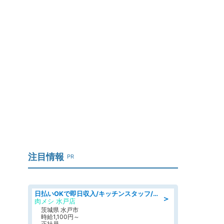
注目情報
PR
日払いOKで即日収入/キッチンスタッフ/「原付免許必須」デリバリー業務など、自己成長可能な幅広い仕事に挑戦!髪型自由&ピアス・ネイルOK/茨城県/水戸市
＞
肉メシ 水戸店
茨城県 水戸市
時給1,100円～
正社員