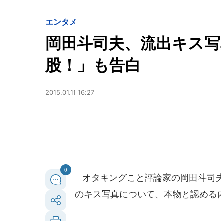
エンタメ
岡田斗司夫、流出キス写
股！」も告白
2015.01.11 16:27
0
オタキングこと評論家の岡田斗司夫
のキス写真について、本物と認める内