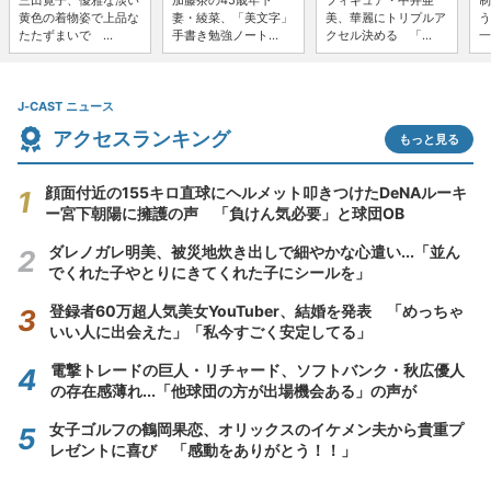
三田寛子、優雅な淡い
加藤茶の45歳年下
フィギュア・中井亜
制
黄色の着物姿で上品な
妻・綾菜、「美文字」
美、華麗にトリプルア
う
たたずまいで ...
手書き勉強ノート...
クセル決める 「...
一
J-CAST ニュース
アクセスランキング
もっと見る
顔面付近の155キロ直球にヘルメット叩きつけたDeNAルーキ
ー宮下朝陽に擁護の声 「負けん気必要」と球団OB
ダレノガレ明美、被災地炊き出しで細やかな心遣い...「並ん
でくれた子やとりにきてくれた子にシールを」
登録者60万超人気美女YouTuber、結婚を発表 「めっちゃ
いい人に出会えた」「私今すごく安定してる」
電撃トレードの巨人・リチャード、ソフトバンク・秋広優人
の存在感薄れ...「他球団の方が出場機会ある」の声が
女子ゴルフの鶴岡果恋、オリックスのイケメン夫から貴重プ
レゼントに喜び 「感動をありがとう！！」