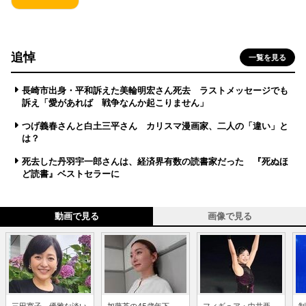
追悼
一覧を見る
長崎市出身・平和訴えた美輪明宏さん死去 ラストメッセージでも
訴え「愛があれば 戦争なんか起こりません」
つげ義春さんと白土三平さん カリスマ漫画家、二人の「違い」と
は？
死去した丹羽宇一郎さんは、経済界有数の読書家だった 『死ぬほ
ど読書』ベストセラーに
動画で見る
画像で見る