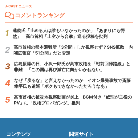
J-CAST ニュース
コメントランキング
蓮舫氏「止める人は誰もいなかったのか」「あまりにも愕
然」 高市首相「上空から合掌」巡る投稿を批判
高市首相の熊本避難所「3分間」しか視察せず？SNS拡散 内
閣広報官「51分間」だと否定
広島原爆の日、小沢一郎氏が高市政権を「戦前回帰路線」と
非難 「この国は再び滅亡に向かいかねない」
なぜ「戻るな」と言えなかったのか イオン爆発事故で斎藤
幸平氏も逡巡「ボクもできなかっただろうなあ」
高市首相の被災地視察動画が炎上 BGM付き「総理が主役の
PV」に「政権プロパガンダ」批判
コンテンツ
関連サイト