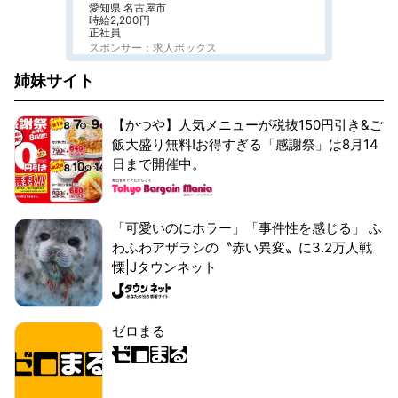
愛知県 名古屋市
時給2,200円
正社員
スポンサー：求人ボックス
姉妹サイト
【かつや】人気メニューが税抜150円引き&ご
飯大盛り無料!お得すぎる「感謝祭」は8月14
日まで開催中。
「可愛いのにホラー」「事件性を感じる」 ふ
わふわアザラシの〝赤い異変〟に3.2万人戦
慄|Jタウンネット
ゼロまる