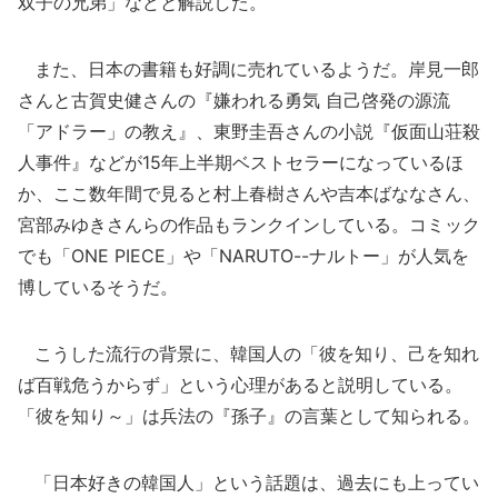
双子の兄弟」などと解説した。
また、日本の書籍も好調に売れているようだ。岸見一郎
さんと古賀史健さんの『嫌われる勇気 自己啓発の源流
「アドラー」の教え』、東野圭吾さんの小説『仮面山荘殺
人事件』などが15年上半期ベストセラーになっているほ
か、ここ数年間で見ると村上春樹さんや吉本ばななさん、
宮部みゆきさんらの作品もランクインしている。コミック
でも「ONE PIECE」や「NARUTO--ナルトー」が人気を
博しているそうだ。
こうした流行の背景に、韓国人の「彼を知り、己を知れ
ば百戦危うからず」という心理があると説明している。
「彼を知り～」は兵法の『孫子』の言葉として知られる。
「日本好きの韓国人」という話題は、過去にも上ってい