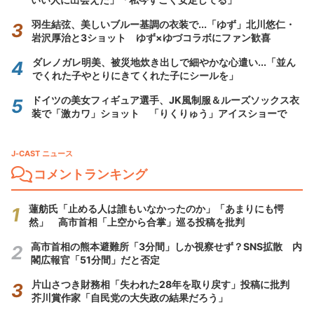
羽生結弦、美しいブルー基調の衣装で...「ゆず」北川悠仁・
岩沢厚治と3ショット ゆず×ゆづコラボにファン歓喜
ダレノガレ明美、被災地炊き出しで細やかな心遣い...「並ん
でくれた子やとりにきてくれた子にシールを」
ドイツの美女フィギュア選手、JK風制服＆ルーズソックス衣
装で「激カワ」ショット 「りくりゅう」アイスショーで
J-CAST ニュース
コメントランキング
蓮舫氏「止める人は誰もいなかったのか」「あまりにも愕
然」 高市首相「上空から合掌」巡る投稿を批判
高市首相の熊本避難所「3分間」しか視察せず？SNS拡散 内
閣広報官「51分間」だと否定
片山さつき財務相「失われた28年を取り戻す」投稿に批判
芥川賞作家「自民党の大失政の結果だろう」