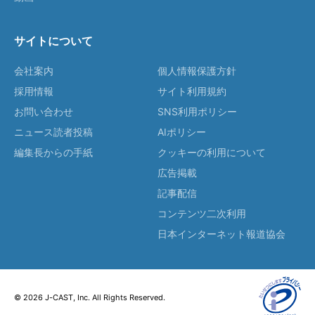
サイトについて
会社案内
個人情報保護方針
採用情報
サイト利用規約
お問い合わせ
SNS利用ポリシー
ニュース読者投稿
AIポリシー
編集長からの手紙
クッキーの利用について
広告掲載
記事配信
コンテンツ二次利用
日本インターネット報道協会
© 2026 J-CAST, Inc. All Rights Reserved.