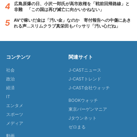
広島原爆の日、小沢一郎氏が高市政権を「戦前回帰路線」と
非難 「この国は再び滅亡に向かいかねない」
AVで稼いだ金は「汚い金」なのか 寄付報告への中傷にあき
れる声...スリムクラブ真栄田もバッサリ「汚い心だね」
コンテンツ
関連サイト
社会
J-CASTニュース
政治
J-CASTトレンド
経済
J-CAST会社ウォッチ
IT
BOOKウォッチ
エンタメ
東京バーゲンマニア
スポーツ
Jタウンネット
メディア
ゼロまる
動画