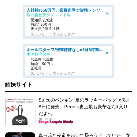
入社特典58万円、寮費完備で無料!デンソーで働こう!自動車工場で小型部品の検査業務 denso aichi
＞
株式会社テクノスマイル
愛知県 安城市
時給1,800円
正社員 / 派遣社員
スポンサー：求人ボックス
ホールスタッフ/残業ほぼなし×1日3時間〜勤務OK!フォロー体制も充実/広島県/広島市南区
＞
中国料理敦煌
広島県 広島市
時給1,150円～
正社員
スポンサー：求人ボックス
姉妹サイト
Suicaのペンギン"夏のラッキーバッグ"が8月
8日に発売。Pensta史上最も豪華な7点入り
だよ~。
真っ暗な夜道を歩いて帰ろうとしていた、女