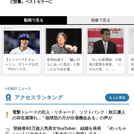
ど読書』ベストセラーに
動画で見る
画像で見る
【ドジャース】キム・
新党結成で「「騙し討
「れいわ新選組」が党
登
ヘソン、大リーグ公式
ちにあった気分」と怒
名の変更を発表、「い
女
「PSロースタ...
ったひろゆき妻...
のちの党」へ ...
発
J-CAST ニュース
アクセスランキング
もっと見る
電撃トレードの巨人・リチャード、ソフトバンク・秋広優人
の存在感薄れ...「他球団の方が出場機会ある」の声が
登録者60万超人気美女YouTuber、結婚を発表 「めっちゃ
いい人に出会えた」「私今すごく安定してる」