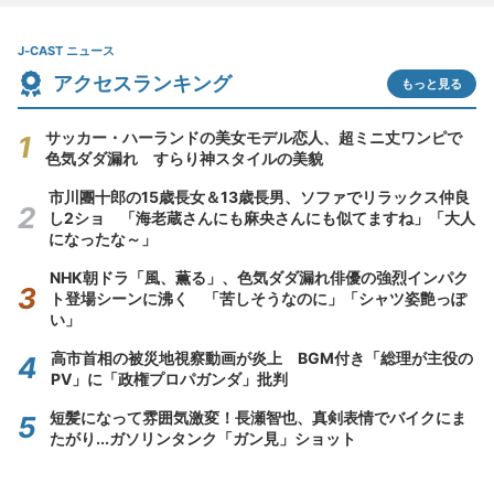
J-CAST ニュース
アクセスランキング
もっと見る
サッカー・ハーランドの美女モデル恋人、超ミニ丈ワンピで
色気ダダ漏れ すらり神スタイルの美貌
市川團十郎の15歳長女＆13歳長男、ソファでリラックス仲良
し2ショ 「海老蔵さんにも麻央さんにも似てますね」「大人
になったな～」
NHK朝ドラ「風、薫る」、色気ダダ漏れ俳優の強烈インパク
ト登場シーンに沸く 「苦しそうなのに」「シャツ姿艶っぽ
い」
高市首相の被災地視察動画が炎上 BGM付き「総理が主役の
PV」に「政権プロパガンダ」批判
短髪になって雰囲気激変！長瀬智也、真剣表情でバイクにま
たがり...ガソリンタンク「ガン見」ショット