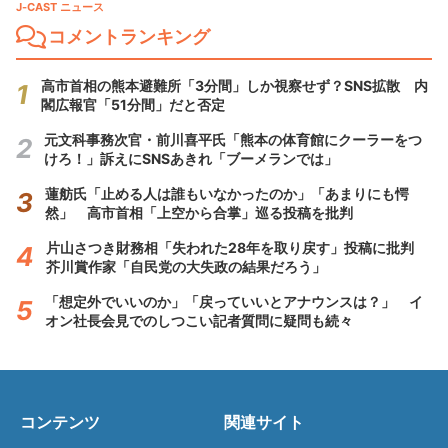
J-CAST ニュース
コメントランキング
高市首相の熊本避難所「3分間」しか視察せず？SNS拡散 内
閣広報官「51分間」だと否定
元文科事務次官・前川喜平氏「熊本の体育館にクーラーをつ
けろ！」訴えにSNSあきれ「ブーメランでは」
蓮舫氏「止める人は誰もいなかったのか」「あまりにも愕
然」 高市首相「上空から合掌」巡る投稿を批判
片山さつき財務相「失われた28年を取り戻す」投稿に批判
芥川賞作家「自民党の大失政の結果だろう」
「想定外でいいのか」「戻っていいとアナウンスは？」 イ
オン社長会見でのしつこい記者質問に疑問も続々
コンテンツ
関連サイト