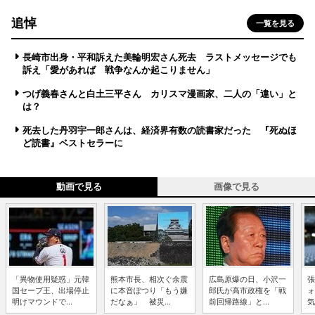
追悼
一覧を見る
長崎市出身・平和訴えた美輪明宏さん死去 ラストメッセージでも
訴え「愛があれば 戦争なんか起こりません」
つげ義春さんと白土三平さん カリスマ漫画家、二人の「違い」と
は？
死去した丹羽宇一郎さんは、経済界有数の読書家だった 『死ぬほ
ど読書』ベストセラーに
動画で見る
画像で見る
「異物使用疑惑」元韓
熊本市長、相次ぐ余震
広島原爆の日、小沢一
張
国セーブ王、出場停止
に本音ぽつり「もう嫌
郎氏が高市政権を「戦
ォ
明けマウンドで...
だなぁ」 被災...
前回帰路線」と...
気