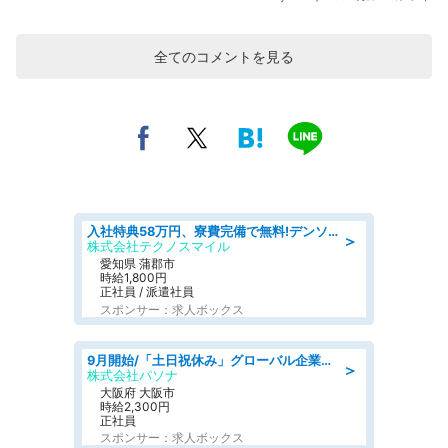
全てのコメントを見る
入社特典58万円、寮費完備で無料!デンソーで働こう!自動車工場で小型部品の検査業務 denso aichi
＞
株式会社テクノスマイル
愛知県 蒲郡市
時給1,800円
正社員 / 派遣社員
スポンサー：求人ボックス
9月開始/「土日祝休み」グローバル企業での産業保健のお仕事/保健師/高時給/残業なし/服装自由
＞
株式会社パソナ
大阪府 大阪市
時給2,300円
正社員
スポンサー：求人ボックス