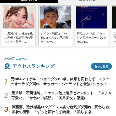
「鬼滅の刃」禰豆子役
ナイツ・塙宣之、You
解散のレペゼンフォッ
女
の声優・鬼頭明里の姿
Tuberヒカルの落語家
クス元リーダー・DJ S
利
にネット騒然 ...
デビュー...
HACHO...
ッ
J-CAST ニュース
アクセスランキング
もっと見る
元NBAマイケル・ジョーダン63歳、体形も変わらず...スター
のオーラダダ漏れ サッカー・ハーランドと最強2ショット
元卓球・石川佳純、イケメン陸上選手と2ショット 「メチャ
可愛い」「かわいい笑顔」「美男美女」話題に
伊藤蘭、透け感黒ロングドレス姿で色気ダダ漏れ...変わらぬ
美貌の衝撃 「ずっと変わらず綺麗」「美しすぎ」