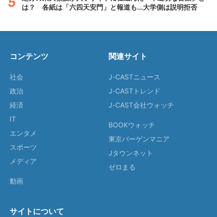
は？ 各紙は「六四天安門」と報道も...大学側は説明拒否
コンテンツ
関連サイト
社会
J-CASTニュース
政治
J-CASTトレンド
経済
J-CAST会社ウォッチ
IT
BOOKウォッチ
エンタメ
東京バーゲンマニア
スポーツ
Jタウンネット
メディア
ゼロまる
動画
サイトについて