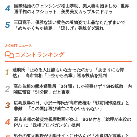
国際結婚のフェンシング松山恭助、美人妻を抱きしめ...世界
選手権のオフショット 美男美女カップルにドキっ
三田寛子、優雅な淡い黄色の着物姿で上品なたたずまいで
「めちゃくちゃ綺麗」「涼しげ」美貌ダダ漏れ
J-CAST ニュース
コメントランキング
蓮舫氏「止める人は誰もいなかったのか」「あまりにも愕
然」 高市首相「上空から合掌」巡る投稿を批判
高市首相の熊本避難所「3分間」しか視察せず？SNS拡散 内
閣広報官「51分間」だと否定
広島原爆の日、小沢一郎氏が高市政権を「戦前回帰路線」と
非難 「この国は再び滅亡に向かいかねない」
高市首相の被災地視察動画が炎上 BGM付き「総理が主役の
PV」に「政権プロパガンダ」批判
処分の東大教授が大学サイトに仕込んだ「不適切な言葉」と