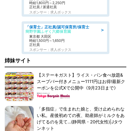
時給1,800円～2,250円
正社員 / 派遣社員
スポンサー：求人ボックス
「保育士」正社員/認可保育所/保育士
＞
簡野学園ふぞく六郷保育園
東京都 大田区
時給1,500円～1,650円
正社員
スポンサー：求人ボックス
姉妹サイト
【ステーキガスト】ライス・パン食べ放題&
スープバー付きメニュー1111円はお得!最新ク
ーポンを公式Xで公開中《9月23日まで》
「多指症」で生まれた娘と、受け止められな
い私。産後初めての夜、助産師がミルクをあ
げてるのを見て...(静岡県・20代女性)|Jタウ
ンネット