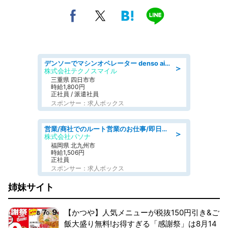
デンソーでマシンオペレーター denso aichi
＞
株式会社テクノスマイル
三重県 四日市市
時給1,800円
正社員 / 派遣社員
スポンサー：求人ボックス
営業/商社でのルート営業のお仕事/即日勤務可/車通勤可/営業
＞
株式会社パソナ
福岡県 北九州市
時給1,506円
正社員
スポンサー：求人ボックス
姉妹サイト
【かつや】人気メニューが税抜150円引き&ご
飯大盛り無料!お得すぎる「感謝祭」は8月14