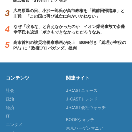
閣広報官「51分間」だと否定
広島原爆の日、小沢一郎氏が高市政権を「戦前回帰路線」と
非難 「この国は再び滅亡に向かいかねない」
なぜ「戻るな」と言えなかったのか イオン爆発事故で斎藤
幸平氏も逡巡「ボクもできなかっただろうなあ」
高市首相の被災地視察動画が炎上 BGM付き「総理が主役の
PV」に「政権プロパガンダ」批判
コンテンツ
関連サイト
社会
J-CASTニュース
政治
J-CASTトレンド
経済
J-CAST会社ウォッチ
IT
BOOKウォッチ
エンタメ
東京バーゲンマニア