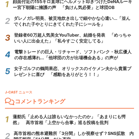
顔面付近の155キロ直球にヘルメット叩きつけたDeNAルーキ
ー宮下朝陽に擁護の声 「負けん気必要」と球団OB
ダレノガレ明美、被災地炊き出しで細やかな心遣い...「並ん
でくれた子やとりにきてくれた子にシールを」
登録者60万超人気美女YouTuber、結婚を発表 「めっちゃ
いい人に出会えた」「私今すごく安定してる」
電撃トレードの巨人・リチャード、ソフトバンク・秋広優人
の存在感薄れ...「他球団の方が出場機会ある」の声が
女子ゴルフの鶴岡果恋、オリックスのイケメン夫から貴重プ
レゼントに喜び 「感動をありがとう！！」
J-CAST ニュース
コメントランキング
蓮舫氏「止める人は誰もいなかったのか」「あまりにも愕
然」 高市首相「上空から合掌」巡る投稿を批判
高市首相の熊本避難所「3分間」しか視察せず？SNS拡散 内