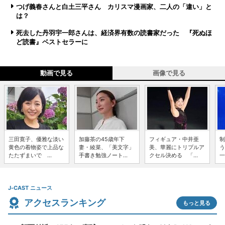
つげ義春さんと白土三平さん カリスマ漫画家、二人の「違い」と
は？
死去した丹羽宇一郎さんは、経済界有数の読書家だった 『死ぬほ
ど読書』ベストセラーに
動画で見る
画像で見る
三田寛子、優雅な淡い
加藤茶の45歳年下
フィギュア・中井亜
制
黄色の着物姿で上品な
妻・綾菜、「美文字」
美、華麗にトリプルア
う
たたずまいで ...
手書き勉強ノート...
クセル決める 「...
一
J-CAST ニュース
アクセスランキング
もっと見る