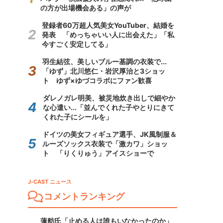
の方が出場機会ある」の声が
登録者60万超人気美女YouTuber、結婚を
発表 「めっちゃいい人に出会えた」「私
今すごく安定してる」
羽生結弦、美しいブルー基調の衣装で...
「ゆず」北川悠仁・岩沢厚治と3ショッ
ト ゆず×ゆづコラボにファン歓喜
ダレノガレ明美、被災地炊き出しで細やか
な心遣い...「並んでくれた子やとりにきて
くれた子にシールを」
ドイツの美女フィギュア選手、JK風制服＆
ルーズソックス衣装で「激カワ」ショッ
ト 「りくりゅう」アイスショーで
J-CAST ニュース
コメントランキング
蓮舫氏「止める人は誰もいなかったのか」