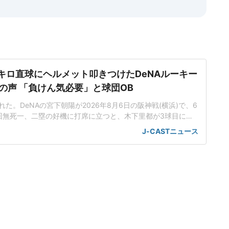
5キロ直球にヘルメット叩きつけたDeNAルーキー
の声 「負けん気必要」と球団OB
た。DeNAの宮下朝陽が2026年8月6日の阪神戦(横浜)で、6
回無死一、二塁の好機に打席に立つと、木下里都が3球目に投
が顔面付近へ。もんどり打ってよけた宮下は怒りの表情を見せて
J-CASTニュース
けた。「熱くなってしまった部分があったのでしょう」前日5
球ずつを受け、この試合でも阪神のデルミス・ガルシアが2回