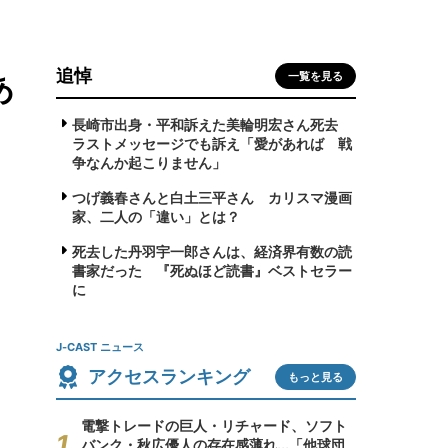
追悼
あ
一覧を見る
長崎市出身・平和訴えた美輪明宏さん死去
ラストメッセージでも訴え「愛があれば 戦
争なんか起こりません」
つげ義春さんと白土三平さん カリスマ漫画
家、二人の「違い」とは？
死去した丹羽宇一郎さんは、経済界有数の読
書家だった 『死ぬほど読書』ベストセラー
に
J-CAST ニュース
アクセスランキング
もっと見る
電撃トレードの巨人・リチャード、ソフト
バンク・秋広優人の存在感薄れ...「他球団