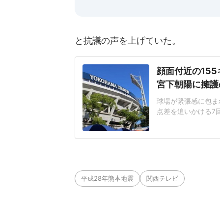
と抗議の声を上げていた。
顔面付近の15
宮下朝陽に擁護
球場が緊張感に包まれ
点差を追いかける7
じた155キロ直球
ヘルメットを叩きつ
日は両チームが2死
に死球を受けた。内
平成28年熊本地震
関西テレビ