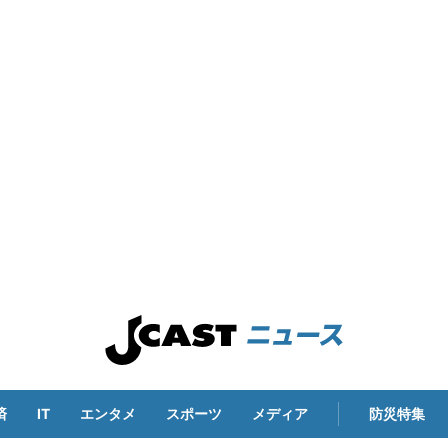
済
IT
エンタメ
スポーツ
メディア
防災特集