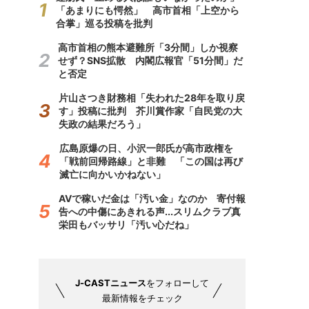
「あまりにも愕然」 高市首相「上空から
合掌」巡る投稿を批判
高市首相の熊本避難所「3分間」しか視察
せず？SNS拡散 内閣広報官「51分間」だ
と否定
片山さつき財務相「失われた28年を取り戻
す」投稿に批判 芥川賞作家「自民党の大
失政の結果だろう」
広島原爆の日、小沢一郎氏が高市政権を
「戦前回帰路線」と非難 「この国は再び
滅亡に向かいかねない」
AVで稼いだ金は「汚い金」なのか 寄付報
告への中傷にあきれる声...スリムクラブ真
栄田もバッサリ「汚い心だね」
J-CASTニュース
をフォローして
最新情報をチェック