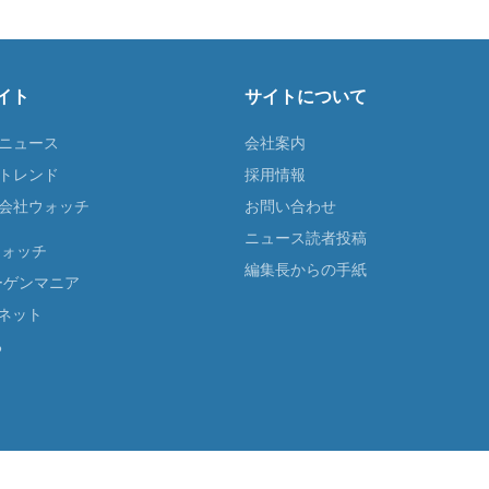
イト
サイトについて
Tニュース
会社案内
Tトレンド
採用情報
ST会社ウォッチ
お問い合わせ
ニュース読者投稿
ウォッチ
編集長からの手紙
ーゲンマニア
ネット
る