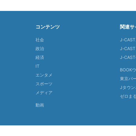
コンテンツ
関連サ
社会
J-CAS
政治
J-CAS
経済
J-CA
IT
BOOK
エンタメ
東京バ
スポーツ
Jタウン
メディア
ゼロま
動画