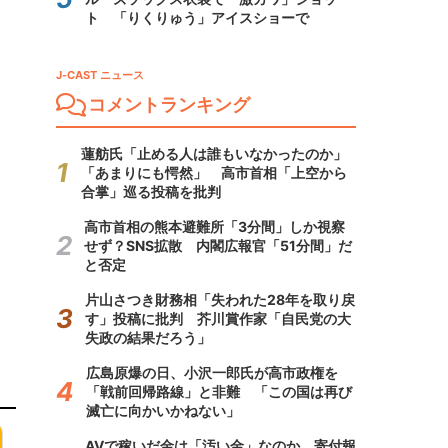
ト 「りくりゅう」アイスショーで
J-CAST ニュース
コメントランキング
蓮舫氏「止める人は誰もいなかったのか」
「あまりにも愕然」 高市首相「上空から
合掌」巡る投稿を批判
高市首相の熊本避難所「3分間」しか視察
せず？SNS拡散 内閣広報官「51分間」だ
と否定
片山さつき財務相「失われた28年を取り戻
す」投稿に批判 芥川賞作家「自民党の大
失政の結果だろう」
広島原爆の日、小沢一郎氏が高市政権を
「戦前回帰路線」と非難 「この国は再び
滅亡に向かいかねない」
AVで稼いだ金は「汚い金」なのか 寄付報