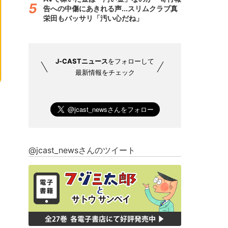
告への中傷にあきれる声...スリムクラブ真
栄田もバッサリ「汚い心だね」
J-CASTニュース
をフォローして
最新情報をチェック
@jcast_newsさんのツイート