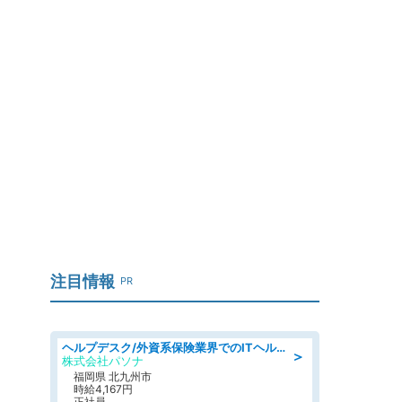
注目情報
PR
ヘルプデスク/外資系保険業界でのITヘルプデスク業務/駅近/即日勤務可/ヘルプデスク
＞
株式会社パソナ
福岡県 北九州市
時給4,167円
正社員