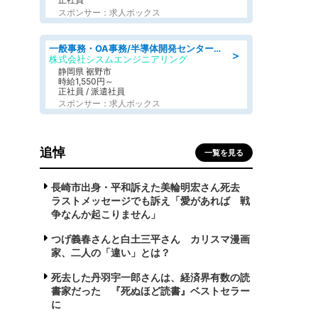
スポンサー：求人ボックス
一般事務・OA事務/半導体開発センター内で事務&軽作業スタッフ、募集
＞
株式会社シスムエンジニアリング
静岡県 裾野市
時給1,550円～
正社員 / 派遣社員
スポンサー：求人ボックス
追悼
一覧を見る
長崎市出身・平和訴えた美輪明宏さん死去
ラストメッセージでも訴え「愛があれば 戦
争なんか起こりません」
つげ義春さんと白土三平さん カリスマ漫画
家、二人の「違い」とは？
死去した丹羽宇一郎さんは、経済界有数の読
書家だった 『死ぬほど読書』ベストセラー
に