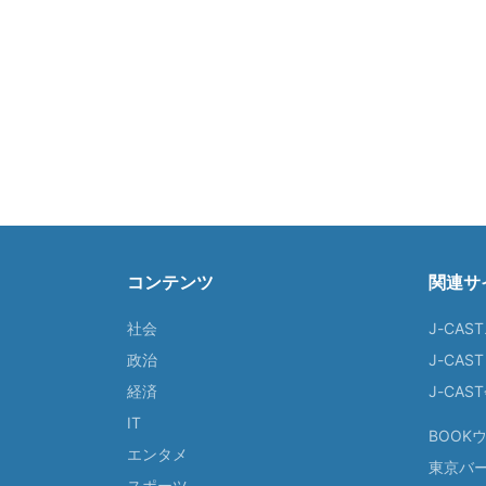
コンテンツ
関連サ
社会
J-CAS
政治
J-CAS
経済
J-CA
IT
BOOK
エンタメ
東京バ
スポーツ