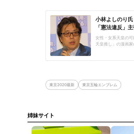
小林よしのり氏
「憲法違反」主
女性・女系天皇の可
天皇推し」の漫画家
が相次ぐ事態となっ
ド!スクランブル」
子を迎えて皇族を増
禁止に違反している
東京2020最新
東京五輪エンブレム
姉妹サイト