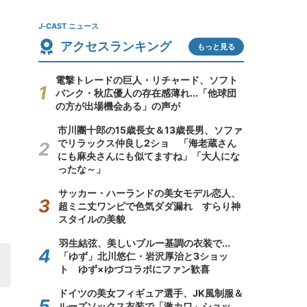
J-CAST ニュース
アクセスランキング
もっと見る
電撃トレードの巨人・リチャード、ソフト
バンク・秋広優人の存在感薄れ...「他球団
の方が出場機会ある」の声が
市川團十郎の15歳長女＆13歳長男、ソファ
でリラックス仲良し2ショ 「海老蔵さん
にも麻央さんにも似てますね」「大人にな
ったな～」
サッカー・ハーランドの美女モデル恋人、
超ミニ丈ワンピで色気ダダ漏れ すらり神
スタイルの美貌
羽生結弦、美しいブルー基調の衣装で...
「ゆず」北川悠仁・岩沢厚治と3ショッ
ト ゆず×ゆづコラボにファン歓喜
ドイツの美女フィギュア選手、JK風制服＆
ルーズソックス衣装で「激カワ」ショッ