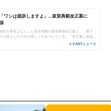
「ワシは提訴しますよ」...皇室典範改正案に
張
能性を事実上なくした高市内閣の皇室典範改正案に、「愛子
の小林よしのり氏が激しくかみついている。「改正案に異論
ています」と取り上げた2026年7月1日放送の「大下容子ワイ
J-CASTニュース
(テレビ朝日系)に、小林氏はVTRゲストで出演し、旧宮家から養
やすのは憲法違反だと熱く語った。「完全に門地による差別
」「憲法