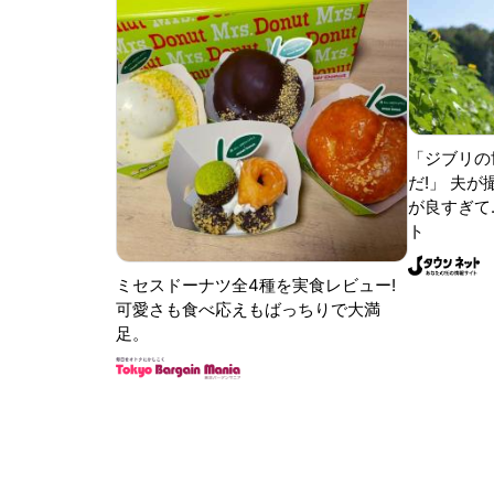
「ジブリの
だ!」 夫
が良すぎて.
ト
ミセスドーナツ全4種を実食レビュー!
可愛さも食べ応えもばっちりで大満
足。