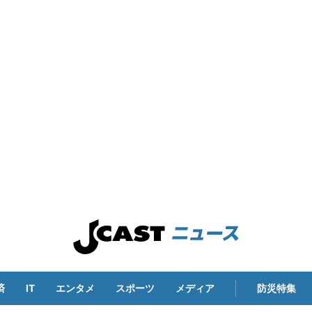
済
IT
エンタメ
スポーツ
メディア
防災特集