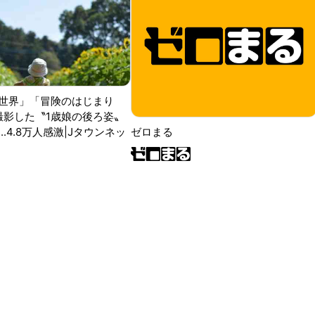
世界」「冒険のはじまり
が撮影した〝1歳娘の後ろ姿〟
ゼロまる
..4.8万人感激|Jタウンネッ