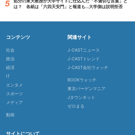
処分の東大教授が大学サイトに仕込んだ「不適切な言葉」と
は？ 各紙は「六四天安門」と報道も...大学側は説明拒否
コンテンツ
関連サイト
社会
J-CASTニュース
政治
J-CASTトレンド
経済
J-CAST会社ウォッチ
IT
BOOKウォッチ
エンタメ
東京バーゲンマニア
スポーツ
Jタウンネット
メディア
ゼロまる
動画
サイトについて