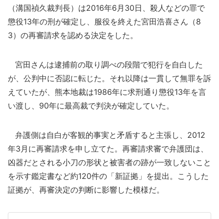
（溝国禎久裁判長）は2016年6月30日、殺人などの罪で
懲役13年の刑が確定し、服役を終えた宮田浩喜さん（8
3）の再審請求を認める決定をした。
宮田さんは逮捕前の取り調べの段階で犯行を自白した
が、公判中に否認に転じた。それ以降は一貫して無罪を訴
えていたが、熊本地裁は1986年に求刑通り懲役13年を言
い渡し、90年に最高裁で判決が確定していた。
弁護側は自白が客観的事実と矛盾すると主張し、2012
年3月に再審請求を申し立てた。再審請求審で弁護団は、
凶器だとされる小刀の形状と被害者の跡が一致しないこと
を示す鑑定書など約120件の「新証拠」を提出。こうした
証拠が、再審決定の判断に影響した模様だ。