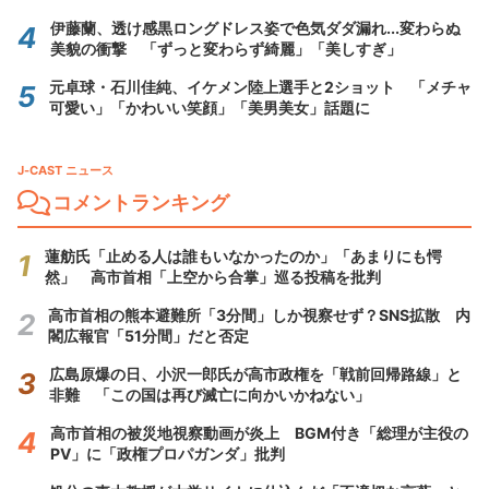
伊藤蘭、透け感黒ロングドレス姿で色気ダダ漏れ...変わらぬ
美貌の衝撃 「ずっと変わらず綺麗」「美しすぎ」
元卓球・石川佳純、イケメン陸上選手と2ショット 「メチャ
可愛い」「かわいい笑顔」「美男美女」話題に
J-CAST ニュース
コメントランキング
蓮舫氏「止める人は誰もいなかったのか」「あまりにも愕
然」 高市首相「上空から合掌」巡る投稿を批判
高市首相の熊本避難所「3分間」しか視察せず？SNS拡散 内
閣広報官「51分間」だと否定
広島原爆の日、小沢一郎氏が高市政権を「戦前回帰路線」と
非難 「この国は再び滅亡に向かいかねない」
高市首相の被災地視察動画が炎上 BGM付き「総理が主役の
PV」に「政権プロパガンダ」批判