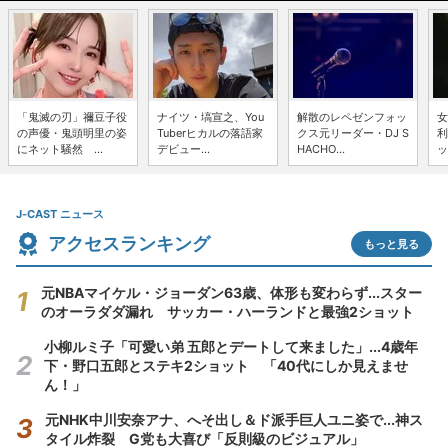
「鬼滅の刃」禰豆子役
ナイツ・塙宣之、You
解散のレペゼンフォッ
女
の声優・鬼頭明里の姿
Tuberヒカルの落語家
クス元リーダー・DJ S
利
にネット騒然 ...
デビュー...
HACHO...
ッ
J-CAST ニュース
アクセスランキング
もっと見る
元NBAマイケル・ジョーダン63歳、体形も変わらず...スター
のオーラダダ漏れ サッカー・ハーランドと最強2ショット
小柳ルミ子「可愛い弟 五郎とデートして来ました」...4歳年
下・野口五郎とステキ2ショット 「40代にしか見えませ
ん！」
元NHK中川安奈アナ、へそ出し＆ド派手巨人ユニ姿で...神ス
タイル炸裂 G党も大喜び「反則級のビジュアル」