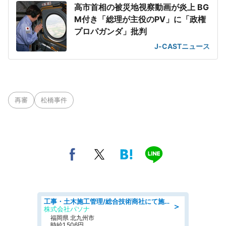
高市首相の被災地視察動画が炎上 BG
M付き「総理が主役のPV」に「政権
プロパガンダ」批判
J-CASTニュース
再審
松橋事件
工事・土木施工管理/総合技術商社にて施工管理のお仕事/即日勤務可/車通勤可/工事・土木施工管理/生産・品質管理
＞
株式会社パソナ
福岡県 北九州市
時給1,506円