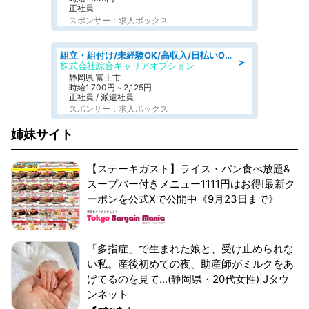
正社員
スポンサー：求人ボックス
組立・組付け/未経験OK/高収入/日払いOK/交替制/20・30・40代活躍中
＞
株式会社綜合キャリアオプション
静岡県 富士市
時給1,700円～2,125円
正社員 / 派遣社員
スポンサー：求人ボックス
姉妹サイト
【ステーキガスト】ライス・パン食べ放題&
スープバー付きメニュー1111円はお得!最新ク
ーポンを公式Xで公開中《9月23日まで》
「多指症」で生まれた娘と、受け止められな
い私。産後初めての夜、助産師がミルクをあ
げてるのを見て...(静岡県・20代女性)|Jタウ
ンネット