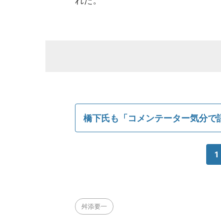
れた。
橋下氏も「コメンテーター気分で
1
舛添要一