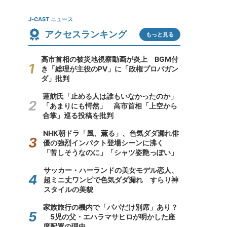
J-CAST ニュース
アクセスランキング
もっと見る
高市首相の被災地視察動画が炎上 BGM付
き「総理が主役のPV」に「政権プロパガン
ダ」批判
蓮舫氏「止める人は誰もいなかったのか」
「あまりにも愕然」 高市首相「上空から
合掌」巡る投稿を批判
NHK朝ドラ「風、薫る」、色気ダダ漏れ俳
優の強烈インパクト登場シーンに沸く
「苦しそうなのに」「シャツ姿艶っぽい」
サッカー・ハーランドの美女モデル恋人、
超ミニ丈ワンピで色気ダダ漏れ すらり神
スタイルの美貌
家族旅行の機内で「パパだけ別席」あり？
5児の父・エハラマサヒロが明かした座
席配置の理由