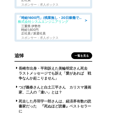
スポンサー：求人ボックス
「時給1600円」/残業無し・20日稼働で月収25万円以上可/人物重視の選考/ねじ締めや梱包業務
＞
株式会社シスムエンジニアリング
三重県 伊勢市
時給1,600円
正社員 / 派遣社員
スポンサー：求人ボックス
追悼
一覧を見る
長崎市出身・平和訴えた美輪明宏さん死去
ラストメッセージでも訴え「愛があれば 戦
争なんか起こりません」
つげ義春さんと白土三平さん カリスマ漫画
家、二人の「違い」とは？
死去した丹羽宇一郎さんは、経済界有数の読
書家だった 『死ぬほど読書』ベストセラー
に