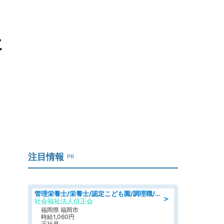
に
注目情報
PR
管理栄養士/栄養士/認定こども園/調理職/認定こども園/週3日～相談可能
＞
社会福祉法人信正会
福岡県 福岡市
時給1,060円
正社員