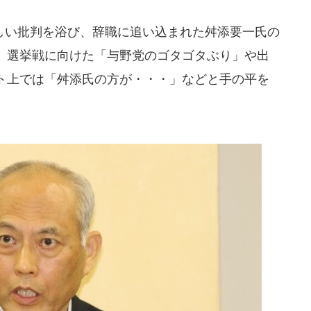
い批判を浴び、辞職に追い込まれた舛添要一氏の
、選挙戦に向けた「与野党のゴタゴタぶり」や出
ト上では「舛添氏の方が・・・」などと手の平を
。