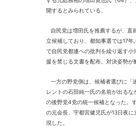
する元総務相の増田寛也氏（64）、
開するとみられている。
自民党は増田氏を推薦するが、直前
立候補しており、都知事選では17
で自民党都連への批判を繰り返す小
援を禁じる文書を配布。対決姿勢が
一方の野党側は、候補者選びに「迷
レントの石田純一氏の名前が出るなか
の後野党4党の統一候補となった。
の元会長、宇都宮健児氏が13日夜
現した。