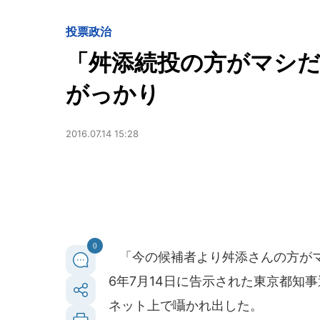
投票
政治
「舛添続投の方がマシ
がっかり
2016.07.14 15:28
0
「今の候補者より舛添さんの方がマ
6年7月14日に告示された東京都知
ネット上で囁かれ出した。