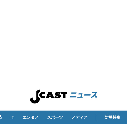
済
IT
エンタメ
スポーツ
メディア
防災特集