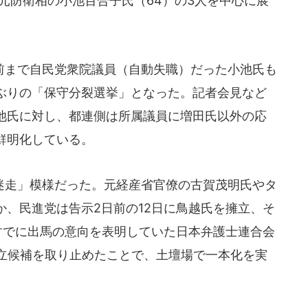
元防衛相の小池百合子氏（64）の3人を中心に展
まで自民党衆院議員（自動失職）だった小池氏も
年ぶりの「保守分裂選挙」となった。記者会見など
池氏に対し、都連側は所属議員に増田氏以外の応
鮮明化している。
走」模様だった。元経産省官僚の古賀茂明氏やタ
、民進党は告示2日前の12日に鳥越氏を擁立、そ
すでに出馬の意向を表明していた日本弁護士連合会
に立候補を取り止めたことで、土壇場で一本化を実