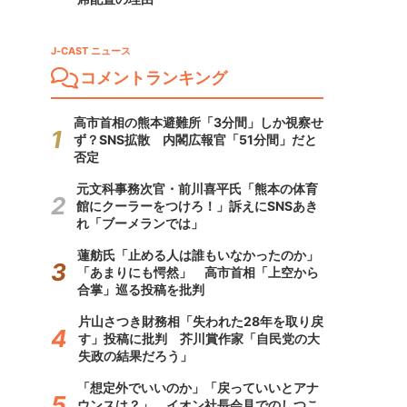
J-CAST ニュース
コメントランキング
高市首相の熊本避難所「3分間」しか視察せ
ず？SNS拡散 内閣広報官「51分間」だと
否定
元文科事務次官・前川喜平氏「熊本の体育
館にクーラーをつけろ！」訴えにSNSあき
れ「ブーメランでは」
蓮舫氏「止める人は誰もいなかったのか」
「あまりにも愕然」 高市首相「上空から
合掌」巡る投稿を批判
片山さつき財務相「失われた28年を取り戻
す」投稿に批判 芥川賞作家「自民党の大
失政の結果だろう」
「想定外でいいのか」「戻っていいとアナ
ウンスは？」 イオン社長会見でのしつこ