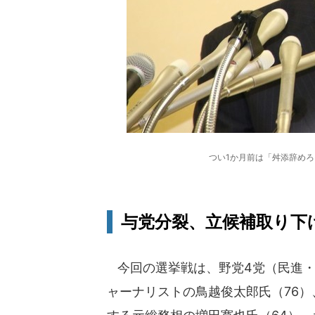
つい1か月前は「舛添辞めろ
与党分裂、立候補取り下
今回の選挙戦は、野党4党（民進・
ャーナリストの鳥越俊太郎氏（76