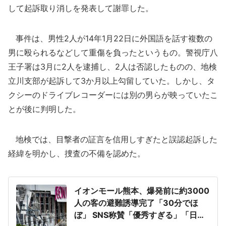
して起訴取り消しを発表して謝罪した。
事件は、男性2人が14年1月22日に外国語を話す複数の
男に殴られるなどして重傷を負ったというもの。警視庁八
王子署は3月に2人を逮捕し、2人は否認したものの、地検
立川支部が起訴して3か月以上勾留していた。しかし、タ
クシーのドライブレコーダーには別の男らが映っていたこ
とが後に判明した。
地検では、目撃者の証言を信用しすぎたと誤認起訴した
経緯を明かし、捜査の不備を認めた。
イオンモール熊本、爆発前に約3000
人の客の避難誘導完了「30分でほ
ぼ」 SNS称賛「優秀すぎる」「日頃