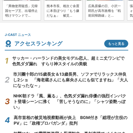
「異物使用疑惑」元韓
熊本市長、相次ぐ余震
広島原爆の日、小沢一
張
国セーブ王、出場停止
に本音ぽつり「もう嫌
郎氏が高市政権を「戦
ォ
明けマウンドで...
だなぁ」 被災...
前回帰路線」と...
気
J-CAST ニュース
アクセスランキング
もっと見る
サッカー・ハーランドの美女モデル恋人、超ミニ丈ワンピで
色気ダダ漏れ すらり神スタイルの美貌
市川團十郎の15歳長女＆13歳長男、ソファでリラックス仲良
し2ショ 「海老蔵さんにも麻央さんにも似てますね」「大人
になったな～」
NHK朝ドラ「風、薫る」、色気ダダ漏れ俳優の強烈インパク
ト登場シーンに沸く 「苦しそうなのに」「シャツ姿艶っぽ
い」
高市首相の被災地視察動画が炎上 BGM付き「総理が主役の
PV」に「政権プロパガンダ」批判