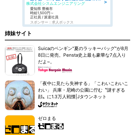
＞
株式会社シスムエンジニアリング
愛知県 豊橋市
時給1,500円～
正社員 / 派遣社員
スポンサー：求人ボックス
姉妹サイト
Suicaのペンギン"夏のラッキーバッグ"が8月
8日に発売。Pensta史上最も豪華な7点入り
だよ~。
「夜中に見たら失神する」「こわいこわいこ
わい」 兵庫・尼崎の公園に佇む〝謎すぎる
顔〟に1.3万人戦慄|Jタウンネット
ゼロまる