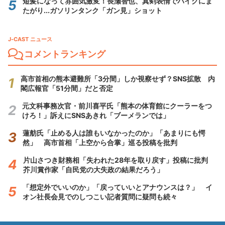
短髪になって雰囲気激変！長瀬智也、真剣表情でバイクにま
たがり...ガソリンタンク「ガン見」ショット
J-CAST ニュース
コメントランキング
高市首相の熊本避難所「3分間」しか視察せず？SNS拡散 内
閣広報官「51分間」だと否定
元文科事務次官・前川喜平氏「熊本の体育館にクーラーをつ
けろ！」訴えにSNSあきれ「ブーメランでは」
蓮舫氏「止める人は誰もいなかったのか」「あまりにも愕
然」 高市首相「上空から合掌」巡る投稿を批判
片山さつき財務相「失われた28年を取り戻す」投稿に批判
芥川賞作家「自民党の大失政の結果だろう」
「想定外でいいのか」「戻っていいとアナウンスは？」 イ
オン社長会見でのしつこい記者質問に疑問も続々