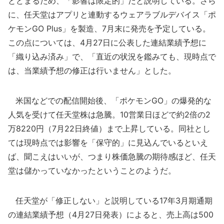
とどまるため、「影響は限定的」だと説明している。さら
に、任天堂はアプリと連動するウェアラブルデバイス「ポ
ケモンGO Plus」を製造、7月末に発売を予定している。
この点については、4月27日に公表した連結業績予想に
「織り込み済み」で、「直近の状況を鑑みても、現時点で
は、当業績予想の修正は行いません」とした。
米国などでの配信開始後、「ポケモンGO」の爆発的な
人気を受けて任天堂株は急騰。10営業日ほどで約2倍の2
万8220円（7月22日終値）まで上昇している。同社とし
ては現時点では影響を「保守的」に見込んでいるといえ
ば、聞こえはいいが、つまり株価急騰の期待感ほど、任天
堂は儲かっていなかったということのようだ。
任天堂が「修正しない」と説明している17年3月期通期
の連結業績予想（4月27日発表）によると、売上高は500