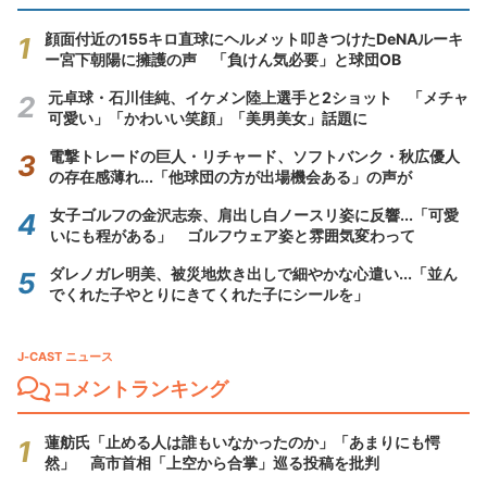
顔面付近の155キロ直球にヘルメット叩きつけたDeNAルーキ
ー宮下朝陽に擁護の声 「負けん気必要」と球団OB
元卓球・石川佳純、イケメン陸上選手と2ショット 「メチャ
可愛い」「かわいい笑顔」「美男美女」話題に
電撃トレードの巨人・リチャード、ソフトバンク・秋広優人
の存在感薄れ...「他球団の方が出場機会ある」の声が
女子ゴルフの金沢志奈、肩出し白ノースリ姿に反響...「可愛
いにも程がある」 ゴルフウェア姿と雰囲気変わって
ダレノガレ明美、被災地炊き出しで細やかな心遣い...「並ん
でくれた子やとりにきてくれた子にシールを」
J-CAST ニュース
コメントランキング
蓮舫氏「止める人は誰もいなかったのか」「あまりにも愕
然」 高市首相「上空から合掌」巡る投稿を批判