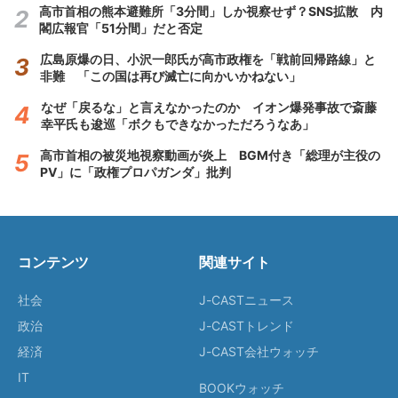
高市首相の熊本避難所「3分間」しか視察せず？SNS拡散 内
閣広報官「51分間」だと否定
広島原爆の日、小沢一郎氏が高市政権を「戦前回帰路線」と
非難 「この国は再び滅亡に向かいかねない」
なぜ「戻るな」と言えなかったのか イオン爆発事故で斎藤
幸平氏も逡巡「ボクもできなかっただろうなあ」
高市首相の被災地視察動画が炎上 BGM付き「総理が主役の
PV」に「政権プロパガンダ」批判
コンテンツ
関連サイト
社会
J-CASTニュース
政治
J-CASTトレンド
経済
J-CAST会社ウォッチ
IT
BOOKウォッチ