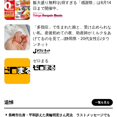
飯大盛り無料!お得すぎる「感謝祭」は8月14
日まで開催中。
「多指症」で生まれた娘と、受け止められな
い私。産後初めての夜、助産師がミルクをあ
げてるのを見て...(静岡県・20代女性)|Jタウ
ンネット
ゼロまる
追悼
一覧を見る
長崎市出身・平和訴えた美輪明宏さん死去 ラストメッセージでも