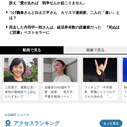
訴え「愛があれば 戦争なんか起こりません」
つげ義春さんと白土三平さん カリスマ漫画家、二人の「違い」と
は？
死去した丹羽宇一郎さんは、経済界有数の読書家だった 『死ぬほ
ど読書』ベストセラーに
動画で見る
画像で見る
三田寛子、優雅な淡い
加藤茶の45歳年下
フィギュア・中井亜
制
黄色の着物姿で上品な
妻・綾菜、「美文字」
美、華麗にトリプルア
う
たたずまいで ...
手書き勉強ノート...
クセル決める 「...
一
J-CAST ニュース
アクセスランキング
もっと見る