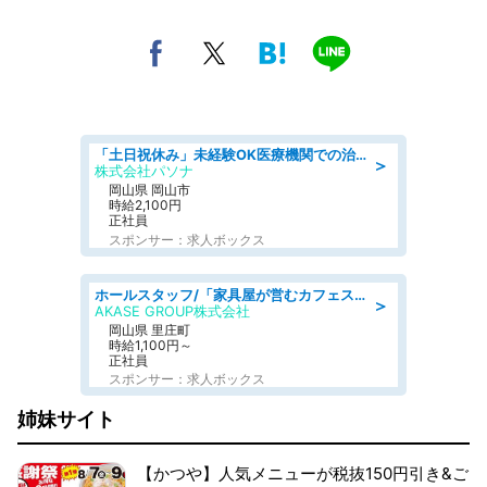
「土日祝休み」未経験OK医療機関での治験コーディネーターのお仕事
＞
株式会社パソナ
岡山県 岡山市
時給2,100円
正社員
スポンサー：求人ボックス
ホールスタッフ/「家具屋が営むカフェスタッフ!」週2日～OK!嬉しいまかない付き/岡山県/浅口郡里庄町
＞
AKASE GROUP株式会社
岡山県 里庄町
時給1,100円～
正社員
スポンサー：求人ボックス
姉妹サイト
【かつや】人気メニューが税抜150円引き&ご