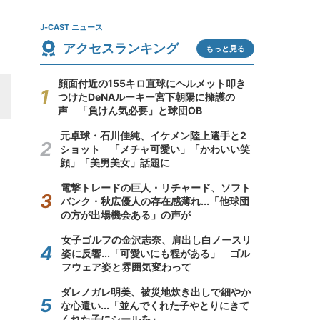
J-CAST ニュース
アクセスランキング
もっと見る
顔面付近の155キロ直球にヘルメット叩き
つけたDeNAルーキー宮下朝陽に擁護の
声 「負けん気必要」と球団OB
元卓球・石川佳純、イケメン陸上選手と2
ショット 「メチャ可愛い」「かわいい笑
顔」「美男美女」話題に
電撃トレードの巨人・リチャード、ソフト
バンク・秋広優人の存在感薄れ...「他球団
の方が出場機会ある」の声が
女子ゴルフの金沢志奈、肩出し白ノースリ
姿に反響...「可愛いにも程がある」 ゴル
フウェア姿と雰囲気変わって
ダレノガレ明美、被災地炊き出しで細やか
な心遣い...「並んでくれた子やとりにきて
くれた子にシールを」