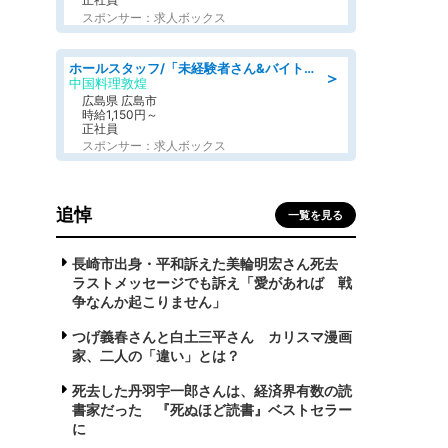
スポンサー：求人ボックス
ホールスタッフ/「未経験者さん&バイトデビューも大歓迎」残業ほぼなし×1日3時間〜勤務OK!フォロー体制も充実/広島県/広島市南区
＞
中国料理敦煌
広島県 広島市
時給1,150円～
正社員
スポンサー：求人ボックス
追悼
一覧を見る
長崎市出身・平和訴えた美輪明宏さん死去
ラストメッセージでも訴え「愛があれば 戦
争なんか起こりません」
つげ義春さんと白土三平さん カリスマ漫画
家、二人の「違い」とは？
死去した丹羽宇一郎さんは、経済界有数の読
書家だった 『死ぬほど読書』ベストセラー
に