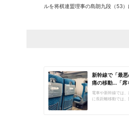
ルを将棋連盟理事の島朗九段（53
新幹線で「最悪
痛の移動...「
電車や新幹線では、
に長距離移動では、
つながることがある
京に向かう新幹線で
仕事が多忙のため寝
して乗車した。車内