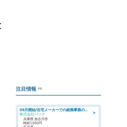
段
注目情報
PR
09月開始/住宅メーカーでの総務事務のお仕事/駅近/車通勤可/一般事務/人事労務
＞
株式会社パソナ
兵庫県 加古川市
時給1,550円
正社員