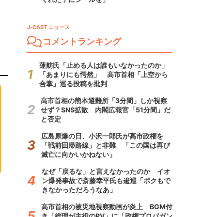
J-CAST ニュース
コメントランキング
蓮舫氏「止める人は誰もいなかったのか」
「あまりにも愕然」 高市首相「上空から
合掌」巡る投稿を批判
高市首相の熊本避難所「3分間」しか視察
せず？SNS拡散 内閣広報官「51分間」だ
と否定
広島原爆の日、小沢一郎氏が高市政権を
「戦前回帰路線」と非難 「この国は再び
滅亡に向かいかねない」
なぜ「戻るな」と言えなかったのか イオ
ン爆発事故で斎藤幸平氏も逡巡「ボクもで
きなかっただろうなあ」
高市首相の被災地視察動画が炎上 BGM付
き「総理が主役のPV」に「政権プロパガン