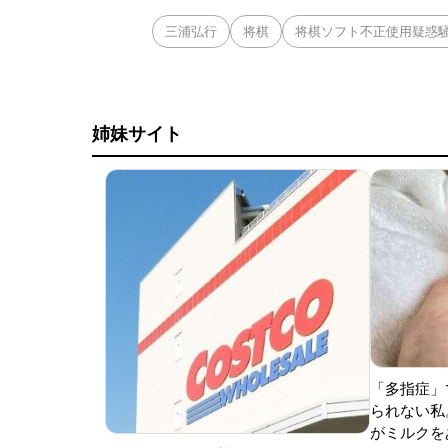
三浦弘行
将棋
将棋ソフト不正使用疑惑
姉妹サイト
「多指症」
られない私
がミルクをあ