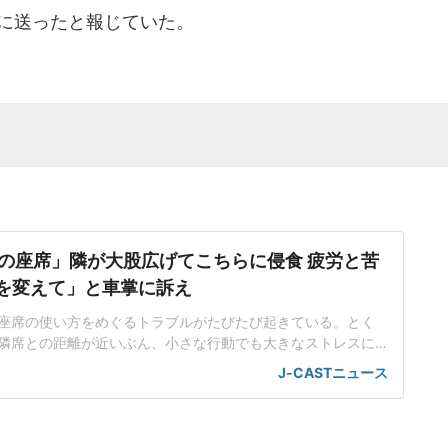
）に送ったと報じていた。
の座席」隣が大股広げてこちらに侵食 疲労と苦
席を変えて」と車掌に訴え
座席の使い方をめぐるトラブルがたびたび起きている。とく
隣席との距離が近いぶん、小さな行動でも大きなストレスに
。都内在住の中村彩名さん(仮名・30代)は、関西方面から東
J-CASTニュース
、思わぬ出来事に直面した。不自然な姿勢で移動する羽目に
不足が続く中、中村さんは、少しでも休もうと指定席を予約
で仮眠を取るつもり