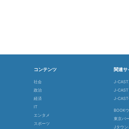
コンテンツ
関連サ
社会
J-CAS
政治
J-CAS
経済
J-CA
IT
BOOK
エンタメ
東京バ
スポーツ
Jタウン