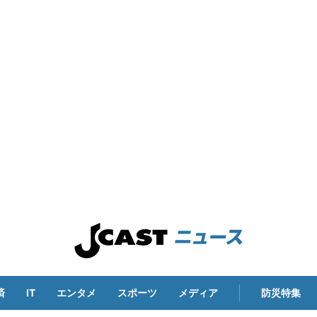
済
IT
エンタメ
スポーツ
メディア
防災特集