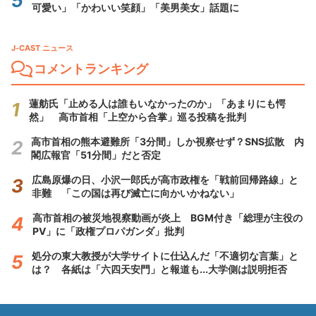
可愛い」「かわいい笑顔」「美男美女」話題に
J-CAST ニュース
コメントランキング
蓮舫氏「止める人は誰もいなかったのか」「あまりにも愕
然」 高市首相「上空から合掌」巡る投稿を批判
高市首相の熊本避難所「3分間」しか視察せず？SNS拡散 内
閣広報官「51分間」だと否定
広島原爆の日、小沢一郎氏が高市政権を「戦前回帰路線」と
非難 「この国は再び滅亡に向かいかねない」
高市首相の被災地視察動画が炎上 BGM付き「総理が主役の
PV」に「政権プロパガンダ」批判
処分の東大教授が大学サイトに仕込んだ「不適切な言葉」と
は？ 各紙は「六四天安門」と報道も...大学側は説明拒否