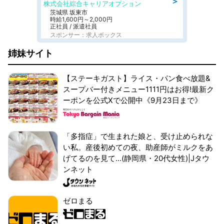
＞
株式会社綜合キャリアオプション
茨城県 坂東市
時給1,600円～2,000円
正社員 / 派遣社員
スポンサー：求人ボックス
姉妹サイト
【ステーキガスト】ライス・パン食べ放題&
スープバー付きメニュー1111円はお得!最新ク
ーポンを公式Xで公開中《9月23日まで》
「多指症」で生まれた娘と、受け止められな
い私。産後初めての夜、助産師がミルクをあ
げてるのを見て...(静岡県・20代女性)|Jタウ
ンネット
ゼロまる