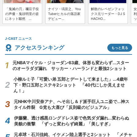
「鬼滅の刃」禰豆子役
ナイツ・塙宣之、You
解散のレペゼンフォッ
女
の声優・鬼頭明里の姿
Tuberヒカルの落語家
クス元リーダー・DJ S
利
にネット騒然 ...
デビュー...
HACHO...
ッ
J-CAST ニュース
アクセスランキング
もっと見る
元NBAマイケル・ジョーダン63歳、体形も変わらず...スター
のオーラダダ漏れ サッカー・ハーランドと最強2ショット
小柳ルミ子「可愛い弟 五郎とデートして来ました」...4歳年
下・野口五郎とステキ2ショット 「40代にしか見えませ
ん！」
元NHK中川安奈アナ、へそ出し＆ド派手巨人ユニ姿で...神ス
タイル炸裂 G党も大喜び「反則級のビジュアル」
伊藤蘭、透け感黒ロングドレス姿で色気ダダ漏れ...変わらぬ
美貌の衝撃 「ずっと変わらず綺麗」「美しすぎ」
元卓球・石川佳純、イケメン陸上選手と2ショット 「メチャ