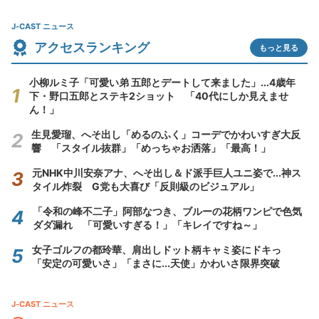
J-CAST ニュース
アクセスランキング
もっと見る
小柳ルミ子「可愛い弟 五郎とデートして来ました」...4歳年
下・野口五郎とステキ2ショット 「40代にしか見えませ
ん！」
生見愛瑠、へそ出し「めるのふく」コーデでかわいすぎ大反
響 「スタイル抜群」「めっちゃお洒落」「最高！」
元NHK中川安奈アナ、へそ出し＆ド派手巨人ユニ姿で...神ス
タイル炸裂 G党も大喜び「反則級のビジュアル」
「令和の峰不二子」阿部なつき、ブルーの花柄ワンピで色気
ダダ漏れ 「可愛いすぎる！」「キレイですね～」
女子ゴルフの都玲華、肩出しドット柄キャミ姿にドキっ
「安定の可愛いさ」「まさに...天使」かわいさ限界突破
J-CAST ニュース