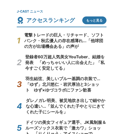
J-CAST ニュース
アクセスランキング
もっと見る
電撃トレードの巨人・リチャード、ソフト
バンク・秋広優人の存在感薄れ...「他球団
の方が出場機会ある」の声が
登録者60万超人気美女YouTuber、結婚を
発表 「めっちゃいい人に出会えた」「私
今すごく安定してる」
羽生結弦、美しいブルー基調の衣装で...
「ゆず」北川悠仁・岩沢厚治と3ショッ
ト ゆず×ゆづコラボにファン歓喜
ダレノガレ明美、被災地炊き出しで細やか
な心遣い...「並んでくれた子やとりにきて
くれた子にシールを」
ドイツの美女フィギュア選手、JK風制服＆
ルーズソックス衣装で「激カワ」ショッ
ト 「りくりゅう」アイスショーで