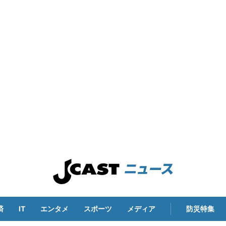
済
IT
エンタメ
スポーツ
メディア
防災特集