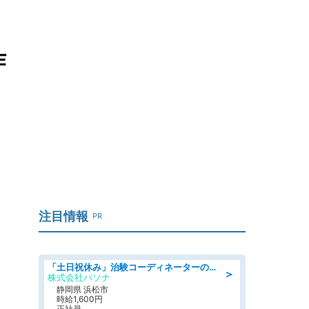
作
注目情報
PR
「土日祝休み」治験コーディネーターのお仕事/未経験OK
＞
株式会社パソナ
静岡県 浜松市
時給1,600円
正社員