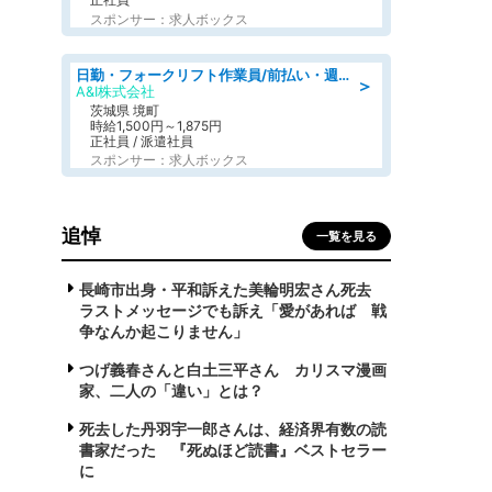
スポンサー：求人ボックス
日勤・フォークリフト作業員/前払い・週払い制度あり/長期安定/有給とりやすい/環境充実
＞
A&I株式会社
茨城県 境町
時給1,500円～1,875円
正社員 / 派遣社員
スポンサー：求人ボックス
追悼
一覧を見る
長崎市出身・平和訴えた美輪明宏さん死去
ラストメッセージでも訴え「愛があれば 戦
争なんか起こりません」
つげ義春さんと白土三平さん カリスマ漫画
家、二人の「違い」とは？
死去した丹羽宇一郎さんは、経済界有数の読
書家だった 『死ぬほど読書』ベストセラー
に