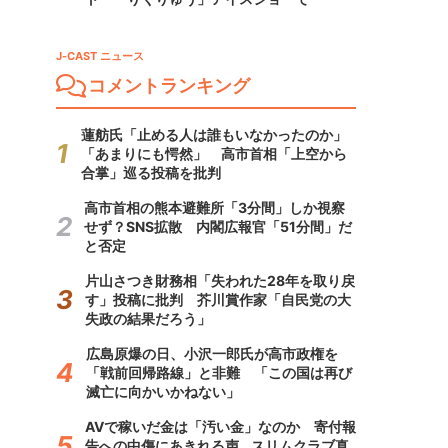
J-CAST ニュース
コメントランキング
蓮舫氏「止める人は誰もいなかったのか」
「あまりにも愕然」 高市首相「上空から
合掌」巡る投稿を批判
高市首相の熊本避難所「3分間」しか視察
せず？SNS拡散 内閣広報官「51分間」だ
と否定
片山さつき財務相「失われた28年を取り戻
す」投稿に批判 芥川賞作家「自民党の大
失政の結果だろう」
広島原爆の日、小沢一郎氏が高市政権を
「戦前回帰路線」と非難 「この国は再び
滅亡に向かいかねない」
AVで稼いだ金は「汚い金」なのか 寄付報
告への中傷にあきれる声...スリムクラブ真