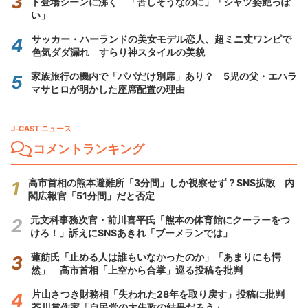
ト登場シーンに沸く 「苦しそうなのに」「シャツ姿艶っぽ
い」
サッカー・ハーランドの美女モデル恋人、超ミニ丈ワンピで
色気ダダ漏れ すらり神スタイルの美貌
家族旅行の機内で「パパだけ別席」あり？ 5児の父・エハラ
マサヒロが明かした座席配置の理由
J-CAST ニュース
コメントランキング
高市首相の熊本避難所「3分間」しか視察せず？SNS拡散 内
閣広報官「51分間」だと否定
元文科事務次官・前川喜平氏「熊本の体育館にクーラーをつ
けろ！」訴えにSNSあきれ「ブーメランでは」
蓮舫氏「止める人は誰もいなかったのか」「あまりにも愕
然」 高市首相「上空から合掌」巡る投稿を批判
片山さつき財務相「失われた28年を取り戻す」投稿に批判
芥川賞作家「自民党の大失政の結果だろう」