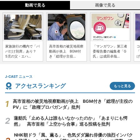
動画で見る
画像で見る
家族旅行の機内で「パ
高市首相の被災地視察
「マンガワン」第三者
コ
パだけ別席」あり？
動画が炎上 BGM付
委報告書の編集者「G
「
5児の父・エハ...
き「総理が主役...
氏」は成田卓哉...
げ
J-CAST ニュース
アクセスランキング
もっと見る
高市首相の被災地視察動画が炎上 BGM付き「総理が主役の
PV」に「政権プロパガンダ」批判
蓮舫氏「止める人は誰もいなかったのか」「あまりにも愕
然」 高市首相「上空から合掌」巡る投稿を批判
NHK朝ドラ「風、薫る」、色気ダダ漏れ俳優の強烈インパク