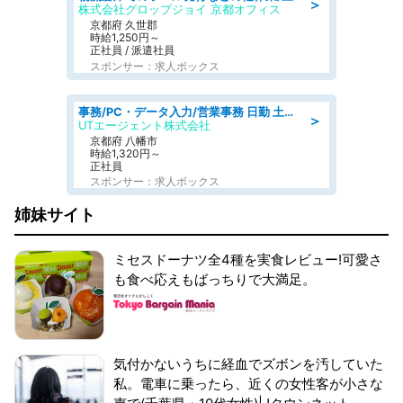
＞
株式会社グロップジョイ 京都オフィス
京都府 久世郡
時給1,250円～
正社員 / 派遣社員
スポンサー：求人ボックス
事務/PC・データ入力/営業事務 日勤 土日祝休み オフィス家具の会社で一般事務
＞
UTエージェント株式会社
京都府 八幡市
時給1,320円～
正社員
スポンサー：求人ボックス
姉妹サイト
ミセスドーナツ全4種を実食レビュー!可愛さ
も食べ応えもばっちりで大満足。
気付かないうちに経血でズボンを汚していた
私。電車に乗ったら、近くの女性客が小さな