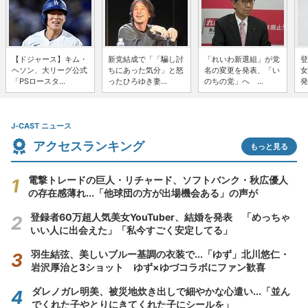
【ドジャース】キム・
新党結成で「「騙し討
「れいわ新選組」が党
登
ヘソン、大リーグ公式
ちにあった気分」と怒
名の変更を発表、「い
女
「PSロースタ...
ったひろゆき妻...
のちの党」へ ...
発
J-CAST ニュース
アクセスランキング
もっと見る
電撃トレードの巨人・リチャード、ソフトバンク・秋広優人
の存在感薄れ...「他球団の方が出場機会ある」の声が
登録者60万超人気美女YouTuber、結婚を発表 「めっちゃ
いい人に出会えた」「私今すごく安定してる」
羽生結弦、美しいブルー基調の衣装で...「ゆず」北川悠仁・
岩沢厚治と3ショット ゆず×ゆづコラボにファン歓喜
ダレノガレ明美、被災地炊き出しで細やかな心遣い...「並ん
でくれた子やとりにきてくれた子にシールを」