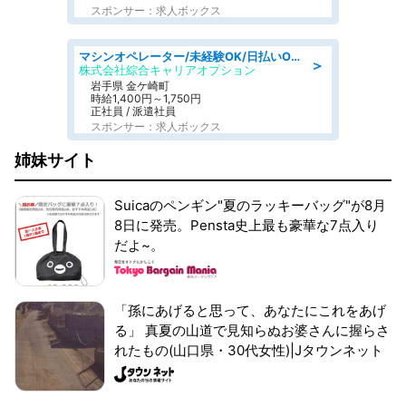
スポンサー：求人ボックス
マシンオペレーター/未経験OK/日払いOK/寮完備/交替制/20・30・40代活躍中
＞
株式会社綜合キャリアオプション
岩手県 金ケ崎町
時給1,400円～1,750円
正社員 / 派遣社員
スポンサー：求人ボックス
姉妹サイト
Suicaのペンギン"夏のラッキーバッグ"が8月
8日に発売。Pensta史上最も豪華な7点入り
だよ~。
「孫にあげると思って、あなたにこれをあげ
る」 真夏の山道で見知らぬお婆さんに握らさ
れたもの(山口県・30代女性)|Jタウンネット