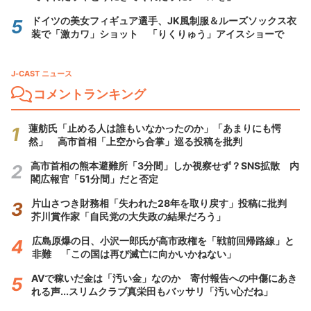
ドイツの美女フィギュア選手、JK風制服＆ルーズソックス衣
装で「激カワ」ショット 「りくりゅう」アイスショーで
J-CAST ニュース
コメントランキング
蓮舫氏「止める人は誰もいなかったのか」「あまりにも愕
然」 高市首相「上空から合掌」巡る投稿を批判
高市首相の熊本避難所「3分間」しか視察せず？SNS拡散 内
閣広報官「51分間」だと否定
片山さつき財務相「失われた28年を取り戻す」投稿に批判
芥川賞作家「自民党の大失政の結果だろう」
広島原爆の日、小沢一郎氏が高市政権を「戦前回帰路線」と
非難 「この国は再び滅亡に向かいかねない」
AVで稼いだ金は「汚い金」なのか 寄付報告への中傷にあき
れる声...スリムクラブ真栄田もバッサリ「汚い心だね」