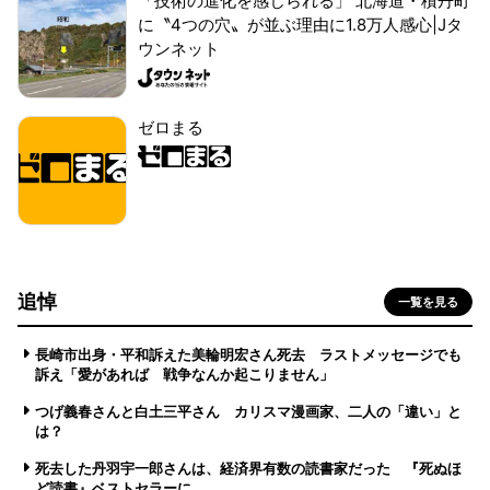
「技術の進化を感じられる」 北海道・積丹町
に〝4つの穴〟が並ぶ理由に1.8万人感心|Jタ
ウンネット
ゼロまる
追悼
一覧を見る
長崎市出身・平和訴えた美輪明宏さん死去 ラストメッセージでも
訴え「愛があれば 戦争なんか起こりません」
つげ義春さんと白土三平さん カリスマ漫画家、二人の「違い」と
は？
死去した丹羽宇一郎さんは、経済界有数の読書家だった 『死ぬほ
ど読書』ベストセラーに