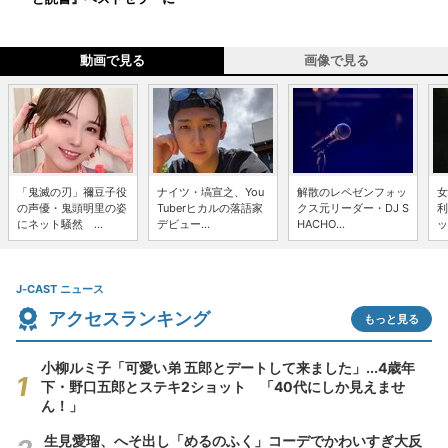
動画で見る
画像で見る
「鬼滅の刃」禰豆子役
ナイツ・塙宣之、You
解散のレペゼンフォッ
女
の声優・鬼頭明里の姿
Tuberヒカルの落語家
クス元リーダー・DJ S
利
にネット騒然 ...
デビュー...
HACHO...
ッ
J-CAST ニュース
アクセスランキング
もっと見る
小柳ルミ子「可愛い弟 五郎とデートして来ました」...4歳年
下・野口五郎とステキ2ショット 「40代にしか見えませ
ん！」
生見愛瑠、へそ出し「めるのふく」コーデでかわいすぎ大反