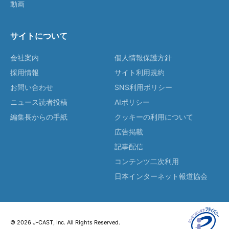
動画
サイトについて
会社案内
個人情報保護方針
採用情報
サイト利用規約
お問い合わせ
SNS利用ポリシー
ニュース読者投稿
AIポリシー
編集長からの手紙
クッキーの利用について
広告掲載
記事配信
コンテンツ二次利用
日本インターネット報道協会
© 2026 J-CAST, Inc. All Rights Reserved.