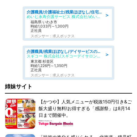
介護職員/介護福祉士/残業ほぼなし/住宅型有料老人ホームの介護士/シフト相談可
＞
めいじ永寿介護サービス 株式会社/めいじ永寿介護サービスセンター
福島県 いわき市
時給1,033円～1,300円
正社員
スポンサー：求人ボックス
介護職員/残業ほぼなし/デイサービスの介護士/日勤のみ
＞
スギコー 株式会社/スギコーデイサロン浜田山
東京都 杉並区
時給1,226円～1,350円
正社員
スポンサー：求人ボックス
姉妹サイト
【かつや】人気メニューが税抜150円引き&ご
飯大盛り無料!お得すぎる「感謝祭」は8月14
日まで開催中。