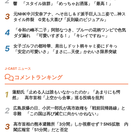
響 「スタイル抜群」「めっちゃお洒落」「最高！」
元NHK中川安奈アナ、へそ出し＆ド派手巨人ユニ姿で...神ス
タイル炸裂 G党も大喜び「反則級のビジュアル」
「令和の峰不二子」阿部なつき、ブルーの花柄ワンピで色気
ダダ漏れ 「可愛いすぎる！」「キレイですね～」
女子ゴルフの都玲華、肩出しドット柄キャミ姿にドキっ
「安定の可愛いさ」「まさに...天使」かわいさ限界突破
J-CAST ニュース
コメントランキング
蓮舫氏「止める人は誰もいなかったのか」「あまりにも愕
然」 高市首相「上空から合掌」巡る投稿を批判
広島原爆の日、小沢一郎氏が高市政権を「戦前回帰路線」と
非難 「この国は再び滅亡に向かいかねない」
高市首相の熊本避難所「3分間」しか視察せず？SNS拡散 内
閣広報官「51分間」だと否定