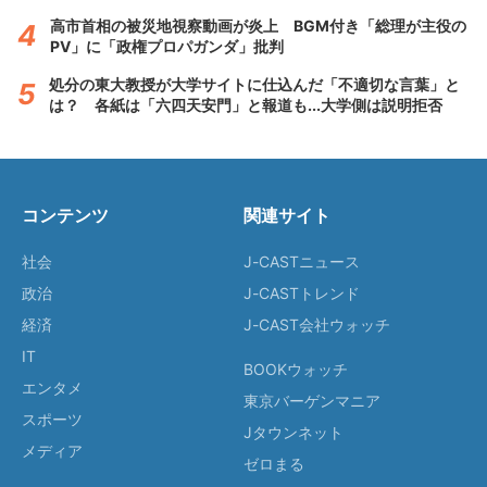
高市首相の被災地視察動画が炎上 BGM付き「総理が主役の
PV」に「政権プロパガンダ」批判
処分の東大教授が大学サイトに仕込んだ「不適切な言葉」と
は？ 各紙は「六四天安門」と報道も...大学側は説明拒否
コンテンツ
関連サイト
社会
J-CASTニュース
政治
J-CASTトレンド
経済
J-CAST会社ウォッチ
IT
BOOKウォッチ
エンタメ
東京バーゲンマニア
スポーツ
Jタウンネット
メディア
ゼロまる