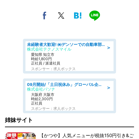
未経験者大歓迎! ㈱デンソーでの自動車部品の組立作業 denso aichi
＞
株式会社テクノスマイル
愛知県 知立市
時給1,800円
正社員 / 派遣社員
スポンサー：求人ボックス
09月開始/「土日祝休み」グローバル企業での産業保健のお仕事/保健師/高時給/残業なし/服装自由
＞
株式会社パソナ
大阪府 大阪市
時給2,300円
正社員
スポンサー：求人ボックス
姉妹サイト
【かつや】人気メニューが税抜150円引き&ご