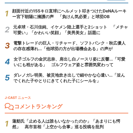
顔面付近の155キロ直球にヘルメット叩きつけたDeNAルーキ
ー宮下朝陽に擁護の声 「負けん気必要」と球団OB
元卓球・石川佳純、イケメン陸上選手と2ショット 「メチャ
可愛い」「かわいい笑顔」「美男美女」話題に
電撃トレードの巨人・リチャード、ソフトバンク・秋広優人
の存在感薄れ...「他球団の方が出場機会ある」の声が
女子ゴルフの金沢志奈、肩出し白ノースリ姿に反響...「可愛
いにも程がある」 ゴルフウェア姿と雰囲気変わって
ダレノガレ明美、被災地炊き出しで細やかな心遣い...「並ん
でくれた子やとりにきてくれた子にシールを」
J-CAST ニュース
コメントランキング
蓮舫氏「止める人は誰もいなかったのか」「あまりにも愕
然」 高市首相「上空から合掌」巡る投稿を批判