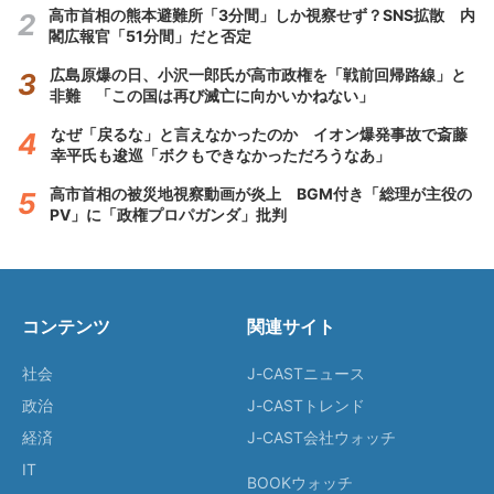
高市首相の熊本避難所「3分間」しか視察せず？SNS拡散 内
閣広報官「51分間」だと否定
広島原爆の日、小沢一郎氏が高市政権を「戦前回帰路線」と
非難 「この国は再び滅亡に向かいかねない」
なぜ「戻るな」と言えなかったのか イオン爆発事故で斎藤
幸平氏も逡巡「ボクもできなかっただろうなあ」
高市首相の被災地視察動画が炎上 BGM付き「総理が主役の
PV」に「政権プロパガンダ」批判
コンテンツ
関連サイト
社会
J-CASTニュース
政治
J-CASTトレンド
経済
J-CAST会社ウォッチ
IT
BOOKウォッチ