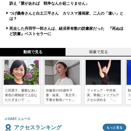
訴え「愛があれば 戦争なんか起こりません」
つげ義春さんと白土三平さん カリスマ漫画家、二人の「違い」と
は？
死去した丹羽宇一郎さんは、経済界有数の読書家だった 『死ぬほ
ど読書』ベストセラーに
動画で見る
画像で見る
三田寛子、優雅な淡い
加藤茶の45歳年下
フィギュア・中井亜
制
黄色の着物姿で上品な
妻・綾菜、「美文字」
美、華麗にトリプルア
う
たたずまいで ...
手書き勉強ノート...
クセル決める 「...
一
J-CAST ニュース
アクセスランキング
もっと見る