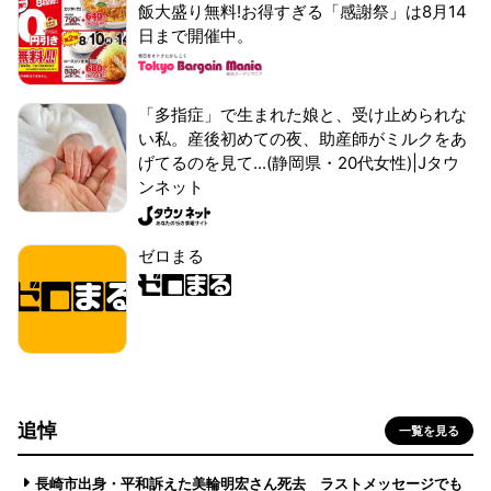
飯大盛り無料!お得すぎる「感謝祭」は8月14
日まで開催中。
「多指症」で生まれた娘と、受け止められな
い私。産後初めての夜、助産師がミルクをあ
げてるのを見て...(静岡県・20代女性)|Jタウ
ンネット
ゼロまる
追悼
一覧を見る
長崎市出身・平和訴えた美輪明宏さん死去 ラストメッセージでも