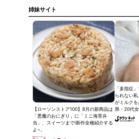
姉妹サイト
「多指症」
られない私
がミルクをあ
【ローソンストア100】8月の新商品は
県・20代女
「悪魔のおにぎり」に「ミニ海苔弁
当」、スイーツまで!新作全種紹介する
よ~。