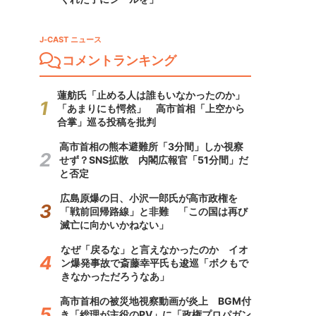
J-CAST ニュース
コメントランキング
蓮舫氏「止める人は誰もいなかったのか」
「あまりにも愕然」 高市首相「上空から
合掌」巡る投稿を批判
高市首相の熊本避難所「3分間」しか視察
せず？SNS拡散 内閣広報官「51分間」だ
と否定
広島原爆の日、小沢一郎氏が高市政権を
「戦前回帰路線」と非難 「この国は再び
滅亡に向かいかねない」
なぜ「戻るな」と言えなかったのか イオ
ン爆発事故で斎藤幸平氏も逡巡「ボクもで
きなかっただろうなあ」
高市首相の被災地視察動画が炎上 BGM付
き「総理が主役のPV」に「政権プロパガン