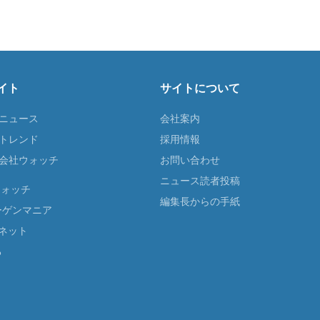
イト
サイトについて
Tニュース
会社案内
Tトレンド
採用情報
ST会社ウォッチ
お問い合わせ
ニュース読者投稿
ウォッチ
編集長からの手紙
ーゲンマニア
ネット
る