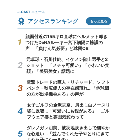
J-CAST ニュース
アクセスランキング
もっと見る
顔面付近の155キロ直球にヘルメット叩き
つけたDeNAルーキー宮下朝陽に擁護の
声 「負けん気必要」と球団OB
元卓球・石川佳純、イケメン陸上選手と2
ショット 「メチャ可愛い」「かわいい笑
顔」「美男美女」話題に
電撃トレードの巨人・リチャード、ソフト
バンク・秋広優人の存在感薄れ...「他球団
の方が出場機会ある」の声が
女子ゴルフの金沢志奈、肩出し白ノースリ
姿に反響...「可愛いにも程がある」 ゴル
フウェア姿と雰囲気変わって
ダレノガレ明美、被災地炊き出しで細やか
な心遣い...「並んでくれた子やとりにきて
くれた子にシールを」