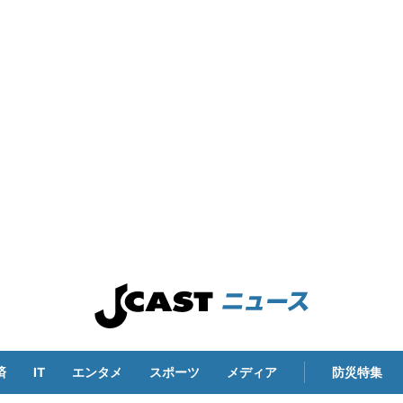
済
IT
エンタメ
スポーツ
メディア
防災特集