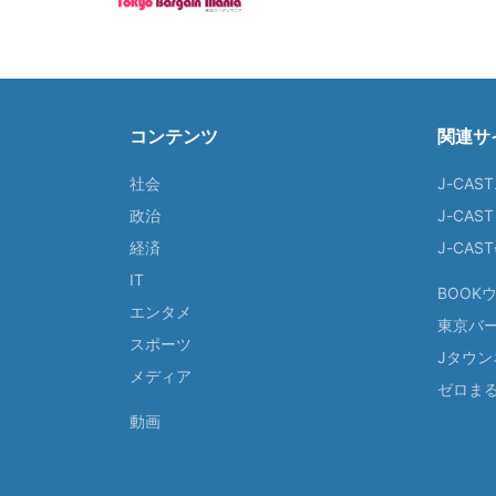
コンテンツ
関連サ
社会
J-CAS
政治
J-CAS
経済
J-CA
IT
BOOK
エンタメ
東京バ
スポーツ
Jタウン
メディア
ゼロま
動画