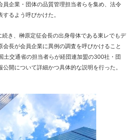
会員企業・団体の品質管理担当者らを集め、法令
表するよう呼びかけた。
続き、榊原定征会長の出身母体である東レでもデ
原会長が会員企業に異例の調査を呼びかけること
、国土交通省の担当者らが経団連加盟の300社・団
報公開について詳細かつ具体的な説明を行った。