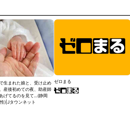
ゼロまる
で生まれた娘と、受け止め
。産後初めての夜、助産師
げてるのを見て...(静岡
性)|Jタウンネット