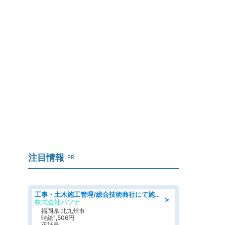
注目情報
PR
工事・土木施工管理/総合技術商社にて施工管理のお仕事/即日勤務可/車通勤可/工事・土木施工管理/生産・品質管理
＞
株式会社パソナ
福岡県 北九州市
時給1,506円
正社員