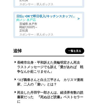
スポンサー：求人ボックス
日払いOKで即日収入/キッチンスタッフ/「原付免許必須」デリバリー業務など、自己成長可能な幅広い仕事に挑戦!髪型自由&ピアス・ネイルOK/茨城県/水戸市
＞
肉メシ 水戸店
茨城県 水戸市
時給1,100円～
正社員
スポンサー：求人ボックス
追悼
一覧を見る
長崎市出身・平和訴えた美輪明宏さん死去
ラストメッセージでも訴え「愛があれば 戦
争なんか起こりません」
つげ義春さんと白土三平さん カリスマ漫画
家、二人の「違い」とは？
死去した丹羽宇一郎さんは、経済界有数の読
書家だった 『死ぬほど読書』ベストセラー
に