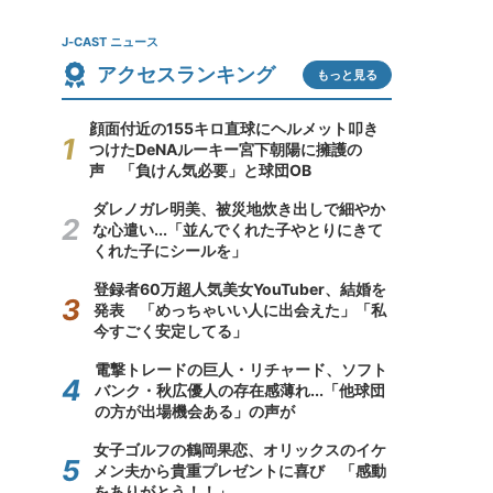
J-CAST ニュース
アクセスランキング
もっと見る
顔面付近の155キロ直球にヘルメット叩き
つけたDeNAルーキー宮下朝陽に擁護の
声 「負けん気必要」と球団OB
ダレノガレ明美、被災地炊き出しで細やか
な心遣い...「並んでくれた子やとりにきて
くれた子にシールを」
登録者60万超人気美女YouTuber、結婚を
発表 「めっちゃいい人に出会えた」「私
今すごく安定してる」
電撃トレードの巨人・リチャード、ソフト
バンク・秋広優人の存在感薄れ...「他球団
の方が出場機会ある」の声が
女子ゴルフの鶴岡果恋、オリックスのイケ
メン夫から貴重プレゼントに喜び 「感動
をありがとう！！」