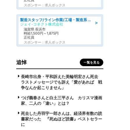
スポンサー：求人ボックス
製造スタッフ/ライン作業/工場・製造系 エンジン部品の機械加工/未経験可/昼食代無料
＞
ジェイ-コネクト株式会社
滋賀県 長浜市
時給1,500円～1,875円
正社員
スポンサー：求人ボックス
追悼
一覧を見る
長崎市出身・平和訴えた美輪明宏さん死去
ラストメッセージでも訴え「愛があれば 戦
争なんか起こりません」
つげ義春さんと白土三平さん カリスマ漫画
家、二人の「違い」とは？
死去した丹羽宇一郎さんは、経済界有数の読
書家だった 『死ぬほど読書』ベストセラー
に