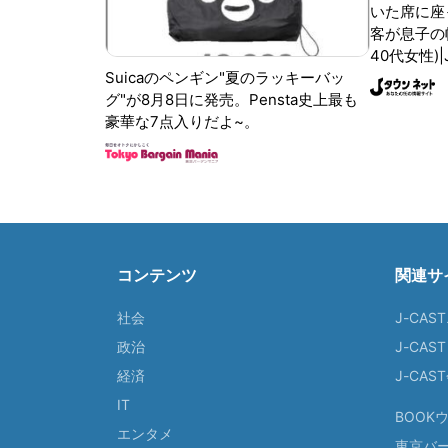
いた席に座
客が息子の
40代女性)
Suicaのペンギン"夏のラッキーバッ
グ"が8月8日に発売。Pensta史上最も
豪華な7点入りだよ~。
コンテンツ
関連サ
社会
J-CAS
政治
J-CAS
経済
J-CA
IT
BOOK
エンタメ
東京バ