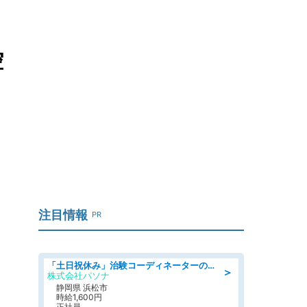
控
注目情報
PR
「土日祝休み」治験コーディネーターのお仕事/未経験OK
＞
株式会社パソナ
静岡県 浜松市
時給1,600円
正社員