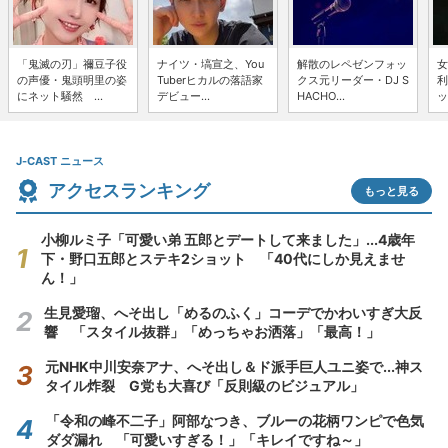
「鬼滅の刃」禰豆子役
ナイツ・塙宣之、You
解散のレペゼンフォッ
女
の声優・鬼頭明里の姿
Tuberヒカルの落語家
クス元リーダー・DJ S
利
にネット騒然 ...
デビュー...
HACHO...
ッ
J-CAST ニュース
アクセスランキング
もっと見る
小柳ルミ子「可愛い弟 五郎とデートして来ました」...4歳年
下・野口五郎とステキ2ショット 「40代にしか見えませ
ん！」
生見愛瑠、へそ出し「めるのふく」コーデでかわいすぎ大反
響 「スタイル抜群」「めっちゃお洒落」「最高！」
元NHK中川安奈アナ、へそ出し＆ド派手巨人ユニ姿で...神ス
タイル炸裂 G党も大喜び「反則級のビジュアル」
「令和の峰不二子」阿部なつき、ブルーの花柄ワンピで色気
ダダ漏れ 「可愛いすぎる！」「キレイですね～」