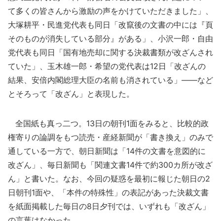
て多くの皆さんから激励の声をかけていただきました」、
大塚耕平・民進党代表も同日「改竄後の文書の中には『頁
そのものが消失している部分』がある」、小沢一郎・自由
党代表も同日「国有地売却に関する決裁書類が改ざんされ
ていた」、玉木雄一郎・希望の党代表は12日「改ざんの
結果、安倍内閣総理大臣の名前も消されている」――など
とそろって「改ざん」と表現した。
全国紙も真っ二つ。13日の朝刊1面をみると、比較的政
権寄りの論調をもつ読売・産経新聞が「書き換え」のみで
通している一方で、朝日新聞は「14件の文書を意図的に
改ざん」、毎日新聞も「関連文書14件で約300カ所が改ざ
ん」と書いた。なお、今回の疑惑を最初に報じた朝日の2
日朝刊1面や、「本件の特殊性」の表記があった決裁文書
を紙面掲載した毎日の8日夕刊では、いずれも「改ざん」
の言葉はなかった。