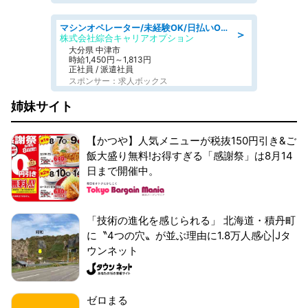
マシンオペレーター/未経験OK/日払いOK/交替制/20・30・40代活躍中/製造 工場
＞
株式会社綜合キャリアオプション
大分県 中津市
時給1,450円～1,813円
正社員 / 派遣社員
スポンサー：求人ボックス
姉妹サイト
【かつや】人気メニューが税抜150円引き&ご
飯大盛り無料!お得すぎる「感謝祭」は8月14
日まで開催中。
「技術の進化を感じられる」 北海道・積丹町
に〝4つの穴〟が並ぶ理由に1.8万人感心|Jタ
ウンネット
ゼロまる