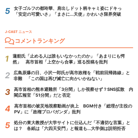
女子ゴルフの都玲華、肩出しドット柄キャミ姿にドキっ
「安定の可愛いさ」「まさに...天使」かわいさ限界突破
J-CAST ニュース
コメントランキング
蓮舫氏「止める人は誰もいなかったのか」「あまりにも愕
然」 高市首相「上空から合掌」巡る投稿を批判
広島原爆の日、小沢一郎氏が高市政権を「戦前回帰路線」と
非難 「この国は再び滅亡に向かいかねない」
高市首相の熊本避難所「3分間」しか視察せず？SNS拡散 内
閣広報官「51分間」だと否定
高市首相の被災地視察動画が炎上 BGM付き「総理が主役の
PV」に「政権プロパガンダ」批判
処分の東大教授が大学サイトに仕込んだ「不適切な言葉」と
は？ 各紙は「六四天安門」と報道も...大学側は説明拒否